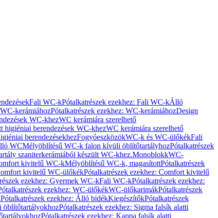
rendezések
Fali WC-k
Pótalkatrészek ezekhez: Fali WC-k
Álló
WC-kerámiához
Pótalkatrészek ezekhez: WC-kerámiához
Design
rendezések WC-khez
WC kerámiára szerelhető
t higiéniai berendezések WC-khez
WC kerámiára szerelhető
igiéniai berendezésekhez
Fogyóeszközök
WC-k és WC-ülőkék
Fali
Álló WC
Mélyöblítésű WC-k falon kívüli öblítőtartályhoz
Pótalkatrészek
tartály szaniterkerámiából készült WC-khez.
Monoblokk
WC-
omfort kivitelű WC-k
Mélyöblítésű WC-k, magasított
Pótalkatrészek
omfort kivitelű WC-ülőkék
Pótalkatrészek ezekhez: Comfort kivitelű
trészek ezekhez: Gyermek WC-k
Fali WC-k
Pótalkatrészek ezekhez:
Pótalkatrészek ezekhez: WC-ülőkék
WC-ülőkarimák
Pótalkatrészek
k
Pótalkatrészek ezekhez: Álló bidék
Kiegészítők
Pótalkatrészek
i öblítőtartályokhoz
Pótalkatrészek ezekhez: Sigma falsík alatti
tőtartályokhoz
Pótalkatrészek ezekhez: Kappa falsík alatti