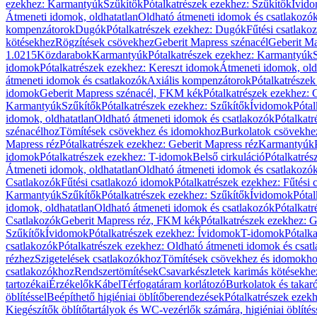
ezekhez: Karmantyúk
Szűkítők
Pótalkatrészek ezekhez: Szűkítők
Ívid
Átmeneti idomok, oldhatatlan
Oldható átmeneti idomok és csatlakozó
kompenzátorok
Dugók
Pótalkatrészek ezekhez: Dugók
Fűtési csatlako
kötésekhez
Rögzítések csövekhez
Geberit Mapress szénacél
Geberit Ma
1.0215
Közdarabok
Karmantyúk
Pótalkatrészek ezekhez: Karmantyúk
idomok
Pótalkatrészek ezekhez: Kereszt idomok
Átmeneti idomok, old
átmeneti idomok és csatlakozók
Axiális kompenzátorok
Pótalkatrésze
idomok
Geberit Mapress szénacél, FKM kék
Pótalkatrészek ezekhez:
Karmantyúk
Szűkítők
Pótalkatrészek ezekhez: Szűkítők
Ívidomok
Pótal
idomok, oldhatatlan
Oldható átmeneti idomok és csatlakozók
Pótalkatr
szénacélhoz
Tömítések csövekhez és idomokhoz
Burkolatok csövekhe
Mapress réz
Pótalkatrészek ezekhez: Geberit Mapress réz
Karmantyúk
idomok
Pótalkatrészek ezekhez: T-idomok
Belső cirkuláció
Pótalkatrés
Átmeneti idomok, oldhatatlan
Oldható átmeneti idomok és csatlakozó
Csatlakozók
Fűtési csatlakozó idomok
Pótalkatrészek ezekhez: Fűtési
Karmantyúk
Szűkítők
Pótalkatrészek ezekhez: Szűkítők
Ívidomok
Pótal
idomok, oldhatatlan
Oldható átmeneti idomok és csatlakozók
Pótalkatr
Csatlakozók
Geberit Mapress réz, FKM kék
Pótalkatrészek ezekhez: 
Szűkítők
Ívidomok
Pótalkatrészek ezekhez: Ívidomok
T-idomok
Pótalk
csatlakozók
Pótalkatrészek ezekhez: Oldható átmeneti idomok és csat
rézhez
Szigetelések csatlakozókhoz
Tömítések csövekhez és idomokh
csatlakozókhoz
Rendszertömítések
Csavarkészletek karimás kötésekhe
tartozékai
Érzékelők
Kábel
Térfogatáram korlátozó
Burkolatok és takar
öblítéssel
Beépíthető higiéniai öblítőberendezések
Pótalkatrészek ezekh
Kiegészítők öblítőtartályok és WC-vezérlők számára, higiéniai öblítés