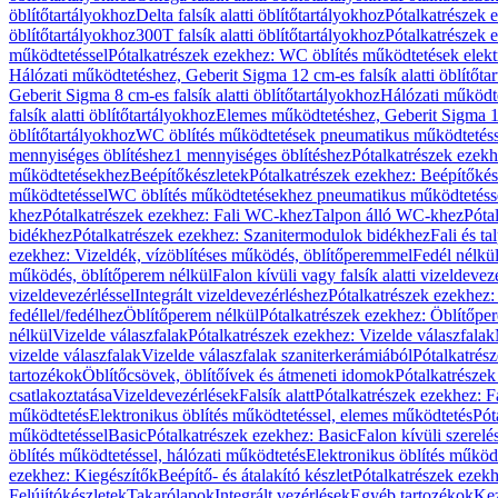
öblítőtartályokhoz
Delta falsík alatti öblítőtartályokhoz
Pótalkatrészek e
öblítőtartályokhoz
300T falsík alatti öblítőtartályokhoz
Pótalkatrészek e
működtetéssel
Pótalkatrészek ezekhez: WC öblítés működtetések elekt
Hálózati működtetéshez, Geberit Sigma 12 cm-es falsík alatti öblítőta
Geberit Sigma 8 cm-es falsík alatti öblítőtartályokhoz
Hálózati működte
falsík alatti öblítőtartályokhoz
Elemes működtetéshez, Geberit Sigma 12 
öblítőtartályokhoz
WC öblítés működtetések pneumatikus működtetéss
mennyiséges öblítéshez
1 mennyiséges öblítéshez
Pótalkatrészek ezekh
működtetésekhez
Beépítőkészletek
Pótalkatrészek ezekhez: Beépítőkés
működtetéssel
WC öblítés működtetésekhez pneumatikus működtetéss
khez
Pótalkatrészek ezekhez: Fali WC-khez
Talpon álló WC-khez
Póta
bidékhez
Pótalkatrészek ezekhez: Szanitermodulok bidékhez
Fali és t
ezekhez: Vizeldék, vízöblítéses működés, öblítőperemmel
Fedél nélkü
működés, öblítőperem nélkül
Falon kívüli vagy falsík alatti vizeldevez
vizeldevezérléssel
Integrált vizeldevezérléshez
Pótalkatrészek ezekhez: 
fedéllel/fedélhez
Öblítőperem nélkül
Pótalkatrészek ezekhez: Öblítőpe
nélkül
Vizelde válaszfalak
Pótalkatrészek ezekhez: Vizelde válaszfalak
vizelde válaszfalak
Vizelde válaszfalak szaniterkerámiából
Pótalkatrés
tartozékok
Öblítőcsövek, öblítőívek és átmeneti idomok
Pótalkatrészek
csatlakoztatása
Vizeldevezérlések
Falsík alatt
Pótalkatrészek ezekhez: Fa
működtetés
Elektronikus öblítés működtetéssel, elemes működtetés
Pót
működtetéssel
Basic
Pótalkatrészek ezekhez: Basic
Falon kívüli szerelé
öblítés működtetéssel, hálózati működtetés
Elektronikus öblítés működ
ezekhez: Kiegészítők
Beépítő- és átalakító készlet
Pótalkatrészek ezekhe
Felújítókészletek
Takarólapok
Integrált vezérlések
Egyéb tartozékok
Kez