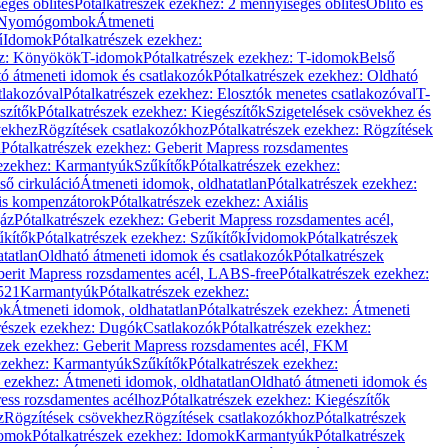
éges öblítés
Pótalkatrészek ezekhez: 2 mennyiséges öblítés
Öblítő és
Nyomógombok
Átmeneti
ű
Idomok
Pótalkatrészek ezekhez:
ez: Könyökök
T-idomok
Pótalkatrészek ezekhez: T-idomok
Belső
ó átmeneti idomok és csatlakozók
Pótalkatrészek ezekhez: Oldható
tlakozóval
Pótalkatrészek ezekhez: Elosztók menetes csatlakozóval
T-
szítők
Pótalkatrészek ezekhez: Kiegészítők
Szigetelések csövekhez és
vekhez
Rögzítések csatlakozókhoz
Pótalkatrészek ezekhez: Rögzítések
l
Pótalkatrészek ezekhez: Geberit Mapress rozsdamentes
 ezekhez: Karmantyúk
Szűkítők
Pótalkatrészek ezekhez:
ső cirkuláció
Átmeneti idomok, oldhatatlan
Pótalkatrészek ezekhez:
is kompenzátorok
Pótalkatrészek ezekhez: Axiális
gáz
Pótalkatrészek ezekhez: Geberit Mapress rozsdamentes acél,
űkítők
Pótalkatrészek ezekhez: Szűkítők
Ívidomok
Pótalkatrészek
tatlan
Oldható átmeneti idomok és csatlakozók
Pótalkatrészek
erit Mapress rozsdamentes acél, LABS-free
Pótalkatrészek ezekhez:
521
Karmantyúk
Pótalkatrészek ezekhez:
ok
Átmeneti idomok, oldhatatlan
Pótalkatrészek ezekhez: Átmeneti
részek ezekhez: Dugók
Csatlakozók
Pótalkatrészek ezekhez:
szek ezekhez: Geberit Mapress rozsdamentes acél, FKM
 ezekhez: Karmantyúk
Szűkítők
Pótalkatrészek ezekhez:
k ezekhez: Átmeneti idomok, oldhatatlan
Oldható átmeneti idomok és
ess rozsdamentes acélhoz
Pótalkatrészek ezekhez: Kiegészítők
z
Rögzítések csövekhez
Rögzítések csatlakozókhoz
Pótalkatrészek
omok
Pótalkatrészek ezekhez: Idomok
Karmantyúk
Pótalkatrészek