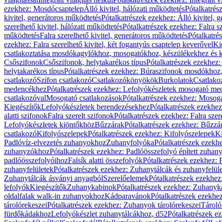
ezekhez: Mosdócsaptelep
Álló kivitel, hálózati működtetés
Pótalkatrés
kivitel, generátoros működtetés
Pótalkatrészek ezekhez: Álló kivitel, 
szerelhető kivitel, hálózati működtetés
Pótalkatrészek ezekhez: Falra sz
működtetés
Falra szerelhető kivitel, generátoros működtetés
Pótalkatré
ezekhez: Falra szerelhető kivitel, két fogantyús csaptelep keverővel
Ki
csatlakoztatása mosdókagylókhoz, mosogatókhoz, készülékekhez és
Csőszifonok
Csőszifonok, helytakarékos típus
Pótalkatrészek ezekhez:
helytakarékos típus
Pótalkatrészek ezekhez: Búraszifonok mosdókhoz, 
csatlakozó
Szifon csatlakozó
Csatlakozókönyökök
Burkolatok
Csatlako
medencékhez
Pótalkatrészek ezekhez: Lefolyókészletek mosogató m
csatlakozóval
Mosogató csatlakozások
Pótalkatrészek ezekhez: Mosoga
Kiegészítők
Lefolyókészletek berendezésekhez
Pótalkatrészek ezekhe
alatti szifonok
Falra szerelt szifonok
Pótalkatrészek ezekhez: Falra szer
Lefolyókészletek kiöntőkhöz
Bűzzárak
Pótalkatrészek ezekhez: Bűzzá
csatlakozó
Kifolyószelepek
Pótalkatrészek ezekhez: Kifolyószelepek
Ki
Padlóvíz-elvezetés zuhanyokhoz
Zuhanyfolyóka
Pótalkatrészek ezekh
zuhanyzókhoz
Pótalkatrészek ezekhez: Padlóösszefolyó épített zuha
padlóösszefolyóihoz
Falsík alatti összefolyók
Pótalkatrészek ezekhez: F
zuhanyfelületek
Pótalkatrészek ezekhez: Zuhanytálcák és zuhanyfelül
Zuhanytálcák ásványi anyagból
Szerelőelemek
Pótalkatrészek ezekhez
lefolyók
Kiegészítők
Zuhanykabinok
Pótalkatrészek ezekhez: Zuhanyk
oldalfalak walk-in zuhanyokhoz
Kádparavánok
Pótalkatrészek ezekh
tárolórekeszei
Pótalkatrészek ezekhez: Zuhanyok tárolórekeszei
Tároló
fürdőkádakhoz
Lefolyókészlet zuhanytálcákhoz, d52
Pótalkatrészek e