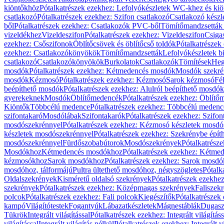
kiöntőkhöz
Pótalkatrészek ezekhez: Lefolyókészletek WC-khez és ki
csatlakozó
Pótalkatrészek ezekhez: Szifon csatlakozó
Csatlakozó készl
ből
Pótalkatrészek ezekhez: Csatlakozók PVC-ből
Tömítőmandzsetták
vizeldékhez
Vizeldeszifon
Pótalkatrészek ezekhez: Vizeldeszifon
Csiga
ezekhez: Csőszifonok
Öblítőcsövek és öblítőcső toldók
Pótalkatrészek
ezekhez: Csatlakozókönyökök
Tömítőmandzsetták
Lefolyókészletek b
csatlakozó
Csatlakozókönyökök
Burkolatok
Csatlakozók
Tömítések
Heg
mosdók
Pótalkatrészek ezekhez: Kétmedencés mosdók
Mosdók szekré
mosdók
Kézmosó
Pótalkatrészek ezekhez: Kézmosó
Sarok kézmosó
Fé
beépíthető mosdók
Pótalkatrészek ezekhez: Alulról beépíthető mosdók
gyerekeknek
Mosdók
Öblítőmedencék
Pótalkatrészek ezekhez: Öblít
Kiöntők
Többcélú medence
Pótalkatrészek ezekhez: Többcélú medenc
szifontakaró
Mosdólábak
Szifontakarók
Pótalkatrészek ezekhez: Szifon
mosdószekrénnyel
Pótalkatrészek ezekhez: Kézmosó készletek mosdó
készletek mosdószekrénnyel
Pótalkatrészek ezekhez: Szekrénybe épí
mosdószekrénnyel
Fürdőszobabútorok
Mosdószekrények
Pótalkatrész
Mosdókhoz
Kétmedencés mosdókhoz
Pótalkatrészek ezekhez: Kétm
kézmosókhoz
Sarok mosdókhoz
Pótalkatrészek ezekhez: Sarok mosd
mosdóhoz, tálformájú
Pultra ültethető mosdóhoz, négyszögletes
Pótalk
Oldalszekrények
Kisméretű oldalsó szekrények
Pótalkatrészek ezekhe
szekrények
Pótalkatrészek ezekhez: Középmagas szekrények
Faliszek
polcok
Pótalkatrészek ezekhez: Fali polcok
Kiegészítők
Pótalkatrészek
kampó
Világítótestek
Fogantyúk
Lábazatkészletek
Mágnestáblák
Dugasz
Tükrök
Integrált világítással
Pótalkatrészek ezekhez: Integrált világításs
világítással
Integrált világítás nélkül
Pótalkatrészek ezekhez: Integrált vi