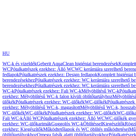
HU
WC-k és vizeldék
Geberit AquaClean higiéniai berendezések
Komplett
WC
Pótalkatrészek ezekhez: Álló WC
WC kerámiára szerelhető beren
fedlapok
Pótalkatrészek ezekhez: Design fedlapok
Komplett higiéniai
berendezésekhez
Pótalkatrészek ezekhez: WC kerámiára szerelhető b
berendezésekhez
Pótalkatrészek ezekhez: WC kerámiára szerelhető b
WC-k
Pótalkatrészek ezekhez: Fali WC-k
Mélyöblítésű WC-k
Pótalkat
ezekhez: Mélyöblítésű WC-k falon kívüli öblítőtartályhoz
Mélyöblíté
ülőkék
Pótalkatrészek ezekhez: WC-ülőkék
WC-ülőkék
Pótalkatrésze
ezekhez: Mélyöblítésű WC-k, magasított
Mélyöblítésű WC-k, hosszabb
WC-ülőkék
WC-ülőkék
Pótalkatrészek ezekhez: WC-ülőkék
WC-ülőka
Fali WC-k
Álló WC
Pótalkatrészek ezekhez: Álló WC
WC-ülőkék gye
ezekhez: WC-ülőkarimák
Guggolós WC-k
Öblítéssel
Kiegészítők
Rögzí
ezekhez: Kiegészítők
Működtetőlapok és WC öblítés működtetései
Műk
öblítőtartályokhoz
Omega falsík alatti öblítőtartályokhoz
Pótalkatrészek