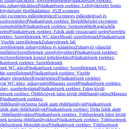
let zuhanytálcákhoz, d90
Szelepfedéllel
Pótalkatrészek ezekhez:
stra zuhanytálcákhoz
Pótalkatrészek ezekhez: Lefolyókészlet Sestra
efolyókészlet fürdőkádakhoz, d52
Excenteres
szlet excenteres működtetéshez
Excenteres működtetéssel és
ozzávezetéshez
Pótalkatrészek ezekhez: Beépítőkészlet excenteres
Szelepfedéllel
Pótalkatrészek ezekhez: Szelepfedéllel
Kiegészítők
szelep
Pótalkatrészek ezekhez: Falsík alatti visszacsapó szelep
Szerelési
ezekhez: Szerelőelemek WC-khez
Mosdó szerelőelemek
Pótalkatrészek
 Vizelde szerelőelemek
Zuhanyelemek fali
 Szerelőelemek zuhanyzókhoz és kádakhoz
Zuhanyzó válaszfal
iöntőkhöz
Szerelőelemek szerelvényekhez
Pótalkatrészek ezekhez:
hez
Szerelőelemek konzol terhelésekhez
Pótalkatrészek ezekhez:
lkatrészek ezekhez: Szerelőelemek
lemek WC-khez
Pótalkatrészek ezekhez: Szerelőelemek WC-
lde szerelőelemek
Pótalkatrészek ezekhez: Vizelde
uhany elemekhez
Rögzítésekhez
Pótalkatrészek ezekhez:
rtályok WC-khez, műanyagból
Magasra szerelt
Pótalkatrészek ezekhez:
khez, szaniterkerámia
Pótalkatrészek ezekhez: Falon kívüli
trészek ezekhez: Öblítőcsövek falon kívüli öblítőtartályokhoz
Magasra
Pótalkatrészek ezekhez:
 öblítőtartályok
Sigma falsík alatti öblítőtartályok
Pótalkatrészek
alsík alatti öblítőtartályok
Pótalkatrészek ezekhez: Delta falsík alatti
 öblítőtartályokhoz
Pótalkatrészek ezekhez: Töltőszelepek falon kívüli
epek kerámia öblítőtartályokhoz
Pótalkatrészek ezekhez: Töltőszelepek
öltőszelepek Monolith-hoz
Pótalkatrészek ezekhez: Töltőszelepek