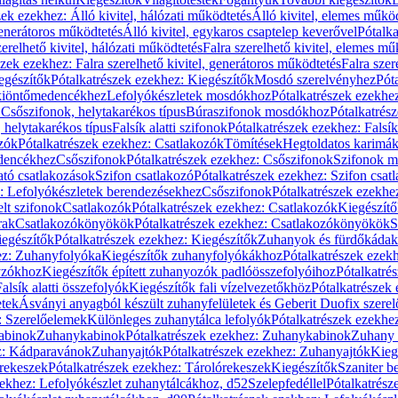
zek ezekhez: Álló kivitel, hálózati működtetés
Álló kivitel, elemes műkö
generátoros működtetés
Álló kivitel, egykaros csaptelep keverővel
Pótalka
erelhető kivitel, hálózati működtetés
Falra szerelhető kivitel, elemes mű
szek ezekhez: Falra szerelhető kivitel, generátoros működtetés
Falra szer
egészítők
Pótalkatrészek ezekhez: Kiegészítők
Mosdó szerelvényhez
Pót
 kiöntőmedencékhez
Lefolyókészletek mosdókhoz
Pótalkatrészek ezekhe
 Csőszifonok, helytakarékos típus
Búraszifonok mosdókhoz
Pótalkatrés
helytakarékos típus
Falsík alatti szifonok
Pótalkatrészek ezekhez: Falsík 
zók
Pótalkatrészek ezekhez: Csatlakozók
Tömítések
Hegtoldatos karimá
edencékhez
Csőszifonok
Pótalkatrészek ezekhez: Csőszifonok
Szifonok m
tó csatlakozások
Szifon csatlakozó
Pótalkatrészek ezekhez: Szifon csat
z: Lefolyókészletek berendezésekhez
Csőszifonok
Pótalkatrészek ezekhe
elt szifonok
Csatlakozók
Pótalkatrészek ezekhez: Csatlakozók
Kiegészít
rak
Csatlakozókönyökök
Pótalkatrészek ezekhez: Csatlakozókönyökök
S
egészítők
Pótalkatrészek ezekhez: Kiegészítők
Zuhanyok és fürdőkádak
ez: Zuhanyfolyóka
Kiegészítők zuhanyfolyókákhoz
Pótalkatrészek ezek
nyzókhoz
Kiegészítők épített zuhanyozók padlóösszefolyóihoz
Pótalkatré
alsík alatti összefolyók
Kiegészítők fali vízelvezetőkhöz
Pótalkatrészek 
etek
Ásványi anyagból készült zuhanyfelületek és Geberit Duofix szere
: Szerelőelemek
Különleges zuhanytálca lefolyók
Pótalkatrészek ezekhe
abinok
Zuhanykabinok
Pótalkatrészek ezekhez: Zuhanykabinok
Zuhany 
ez: Kádparavánok
Zuhanyajtók
Pótalkatrészek ezekhez: Zuhanyajtók
Kieg
rekeszek
Pótalkatrészek ezekhez: Tárolórekeszek
Kiegészítők
Szaniter b
zekhez: Lefolyókészlet zuhanytálcákhoz, d52
Szelepfedéllel
Pótalkatrész