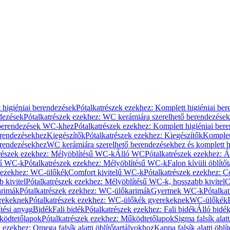
 higiéniai berendezések
Pótalkatrészek ezekhez: Komplett higiéniai be
dezések
Pótalkatrészek ezekhez: WC kerámiára szerelhető berendezések
 berendezések WC-khez
Pótalkatrészek ezekhez: Komplett higiéniai be
erendezésekhez
Kiegészítők
Pótalkatrészek ezekhez: Kiegészítők
Komplet
erendezésekhez
WC kerámiára szerelhető berendezésekhez és komplett h
részek ezekhez: Mélyöblítésű WC-k
Álló WC
Pótalkatrészek ezekhez: 
sű WC-k
Pótalkatrészek ezekhez: Mélyöblítésű WC-k
Falon kívüli öblítő
k ezekhez: WC-ülőkék
Comfort kivitelű WC-k
Pótalkatrészek ezekhez: C
 kivitel
Pótalkatrészek ezekhez: Mélyöblítésű WC-k, hosszabb kivitel
C
rimák
Pótalkatrészek ezekhez: WC-ülőkarimák
Gyermek WC-k
Pótalka
rekeknek
Pótalkatrészek ezekhez: WC-ülőkék gyerekeknek
WC-ülőkék
tési anyag
Bidék
Fali bidék
Pótalkatrészek ezekhez: Fali bidék
Álló bidé
ödtetőlapok
Pótalkatrészek ezekhez: Működtetőlapok
Sigma falsík alatt
 ezekhez: Omega falsík alatti öblítőtartályokhoz
Kappa falsík alatti öblí