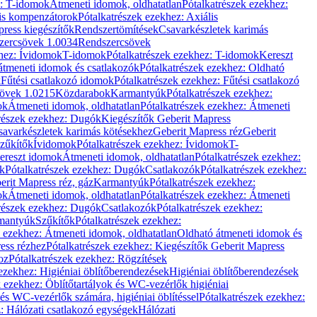
z: T-idomok
Átmeneti idomok, oldhatatlan
Pótalkatrészek ezekhez:
is kompenzátorok
Pótalkatrészek ezekhez: Axiális
ress kiegészítők
Rendszertömítések
Csavarkészletek karimás
zercsövek 1.0034
Rendszercsövek
khez: Ívidomok
T-idomok
Pótalkatrészek ezekhez: T-idomok
Kereszt
átmeneti idomok és csatlakozók
Pótalkatrészek ezekhez: Oldható
k
Fűtési csatlakozó idomok
Pótalkatrészek ezekhez: Fűtési csatlakozó
övek 1.0215
Közdarabok
Karmantyúk
Pótalkatrészek ezekhez:
ok
Átmeneti idomok, oldhatatlan
Pótalkatrészek ezekhez: Átmeneti
részek ezekhez: Dugók
Kiegészítők Geberit Mapress
savarkészletek karimás kötésekhez
Geberit Mapress réz
Geberit
Szűkítők
Ívidomok
Pótalkatrészek ezekhez: Ívidomok
T-
Kereszt idomok
Átmeneti idomok, oldhatatlan
Pótalkatrészek ezekhez:
k
Pótalkatrészek ezekhez: Dugók
Csatlakozók
Pótalkatrészek ezekhez:
erit Mapress réz, gáz
Karmantyúk
Pótalkatrészek ezekhez:
ok
Átmeneti idomok, oldhatatlan
Pótalkatrészek ezekhez: Átmeneti
részek ezekhez: Dugók
Csatlakozók
Pótalkatrészek ezekhez:
rmantyúk
Szűkítők
Pótalkatrészek ezekhez:
k ezekhez: Átmeneti idomok, oldhatatlan
Oldható átmeneti idomok és
ess rézhez
Pótalkatrészek ezekhez: Kiegészítők Geberit Mapress
oz
Pótalkatrészek ezekhez: Rögzítések
ezekhez: Higiéniai öblítőberendezések
Higiéniai öblítőberendezések
k ezekhez: Öblítőtartályok és WC-vezérlők higiéniai
 és WC-vezérlők számára, higiéniai öblítéssel
Pótalkatrészek ezekhez:
: Hálózati csatlakozó egységek
Hálózati