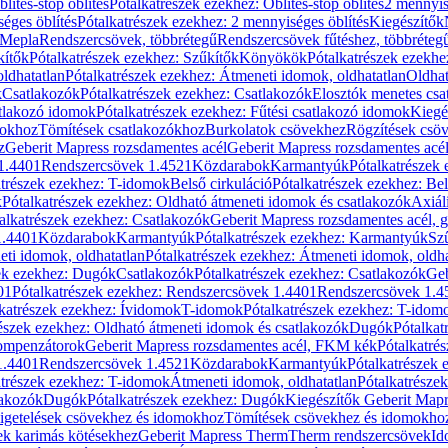
blítés-stop öblítés
Pótalkatrészek ezekhez: Öblítés-stop öblítés
2 mennyis
éges öblítés
Pótalkatrészek ezekhez: 2 mennyiséges öblítés
Kiegészítők
 Mepla
Rendszercsövek, többrétegű
Rendszercsövek fűtéshez, többréteg
kítők
Pótalkatrészek ezekhez: Szűkítők
Könyökök
Pótalkatrészek ezekh
ldhatatlan
Pótalkatrészek ezekhez: Átmeneti idomok, oldhatatlan
Oldhat
k
Csatlakozók
Pótalkatrészek ezekhez: Csatlakozók
Elosztók menetes csa
atlakozó idomok
Pótalkatrészek ezekhez: Fűtési csatlakozó idomok
Kiegé
mokhoz
Tömítések csatlakozókhoz
Burkolatok csövekhez
Rögzítések csö
z
Geberit Mapress rozsdamentes acél
Geberit Mapress rozsdamentes acé
 1.4401
Rendszercsövek 1.4521
Közdarabok
Karmantyúk
Pótalkatrészek
atrészek ezekhez: T-idomok
Belső cirkuláció
Pótalkatrészek ezekhez: Bel
k
Pótalkatrészek ezekhez: Oldható átmeneti idomok és csatlakozók
Axiál
alkatrészek ezekhez: Csatlakozók
Geberit Mapress rozsdamentes acél, 
1.4401
Közdarabok
Karmantyúk
Pótalkatrészek ezekhez: Karmantyúk
Sz
ti idomok, oldhatatlan
Pótalkatrészek ezekhez: Átmeneti idomok, oldha
ek ezekhez: Dugók
Csatlakozók
Pótalkatrészek ezekhez: Csatlakozók
Geb
01
Pótalkatrészek ezekhez: Rendszercsövek 1.4401
Rendszercsövek 1.4
katrészek ezekhez: Ívidomok
T-idomok
Pótalkatrészek ezekhez: T-idom
észek ezekhez: Oldható átmeneti idomok és csatlakozók
Dugók
Pótalkat
kompenzátorok
Geberit Mapress rozsdamentes acél, FKM kék
Pótalkatré
1.4401
Rendszercsövek 1.4521
Közdarabok
Karmantyúk
Pótalkatrészek
atrészek ezekhez: T-idomok
Átmeneti idomok, oldhatatlan
Pótalkatrésze
lakozók
Dugók
Pótalkatrészek ezekhez: Dugók
Kiegészítők Geberit Mapr
igetelések csövekhez és idomokhoz
Tömítések csövekhez és idomokho
ek karimás kötésekhez
Geberit Mapress Therm
Therm rendszercsövek
Id