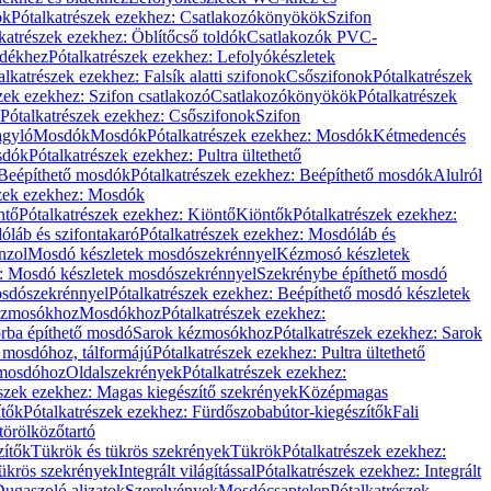
ök
Pótalkatrészek ezekhez: Csatlakozókönyökök
Szifon
katrészek ezekhez: Öblítőcső toldók
Csatlakozók PVC-
ldékhez
Pótalkatrészek ezekhez: Lefolyókészletek
alkatrészek ezekhez: Falsík alatti szifonok
Csőszifonok
Pótalkatrészek
zek ezekhez: Szifon csatlakozó
Csatlakozókönyökök
Pótalkatrészek
Pótalkatrészek ezekhez: Csőszifonok
Szifon
gyló
Mosdók
Mosdók
Pótalkatrészek ezekhez: Mosdók
Kétmedencés
osdók
Pótalkatrészek ezekhez: Pultra ültethető
Beépíthető mosdók
Pótalkatrészek ezekhez: Beépíthető mosdók
Alulról
szek ezekhez: Mosdók
ntő
Pótalkatrészek ezekhez: Kiöntő
Kiöntők
Pótalkatrészek ezekhez:
láb és szifontakaró
Pótalkatrészek ezekhez: Mosdóláb és
nzol
Mosdó készletek mosdószekrénnyel
Kézmosó készletek
z: Mosdó készletek mosdószekrénnyel
Szekrénybe építhető mosdó
osdószekrénnyel
Pótalkatrészek ezekhez: Beépíthető mosdó készletek
Kézmosókhoz
Mosdókhoz
Pótalkatrészek ezekhez:
orba építhető mosdó
Sarok kézmosókhoz
Pótalkatrészek ezekhez: Sarok
ő mosdóhoz, tálformájú
Pótalkatrészek ezekhez: Pultra ültethető
 mosdóhoz
Oldalszekrények
Pótalkatrészek ezekhez:
észek ezekhez: Magas kiegészítő szekrények
Középmagas
ítők
Pótalkatrészek ezekhez: Fürdőszobabútor-kiegészítők
Fali
törölközőtartó
zítők
Tükrök és tükrös szekrények
Tükrök
Pótalkatrészek ezekhez:
Tükrös szekrények
Integrált világítással
Pótalkatrészek ezekhez: Integrált
ugaszoló aljzatok
Szerelvények
Mosdócsaptelep
Pótalkatrészek