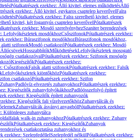
dtetés
Pótalkatrészek ezekhez: Álló kivitel, elemes működtetés
Álló
trészek ezekhez: Álló kivitel, egykaros csaptelep keverővel
Falra
ködtetés
Pótalkatrészek ezekhez: Falra szerelhető kivitel, elemes
elhető kivitel, két fogantyús csaptelep keverővel
Pótalkatrészek
alkatrészek ezekhez: Mosdó szerelvényhez
Szaniter berendezések
z: Lefolyókészletek mosdókhoz
Csőszifonok
Pótalkatrészek ezekhez:
zek ezekhez: Búraszifonok mosdókhoz
Búraszifonok mosdókhoz,
alatti szifonok
Mosdó csatlakozó
Pótalkatrészek ezekhez: Mosdó
k
Állócsövek
Hosszabbítók
Működtetések
Lefolyókészletek mosogató
osógép csatlakozóval
Pótalkatrészek ezekhez: Szifonok mosógép
lakozó
Kiegészítők
Pótalkatrészek ezekhez:
z: Csőszifonok
Falsík alatti szifonok
Pótalkatrészek ezekhez: Falsík
ők
Lefolyókészletek kiöntőkhöz
Pótalkatrészek ezekhez:
zifon csatlakozó
Pótalkatrészek ezekhez: Szifon
Zuhany
Padlóvíz-elvezetés zuhanyokhoz
Pótalkatrészek ezekhez:
hez: Kiegészítők zuhanyfolyókákhoz
Padlóösszefolyó épített
szek ezekhez: Kiegészítők épített zuhanyozók
ezekhez: Kiegészítők fali vízelvezetőkhöz
Zuhanytálcák és
lőelemek
Zuhanytálcák ásványi anyagból
Pótalkatrészek ezekhez:
z: Különleges zuhanytálca
oldalfalak walk-in zuhanyokhoz
Pótalkatrészek ezekhez: Zuhany
észítők
Pótalkatrészek ezekhez: Kiegészítők
Zuhanyok
erendezések csatlakoztatása zuhanyokhoz és
ek ezekhez: Szelepfedéllel
Szelepfedél nélkül
Pótalkatrészek ezekhez: