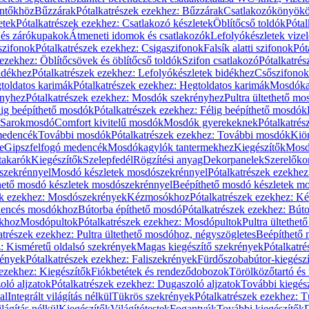
öntőkhöz
Bűzzárak
Pótalkatrészek ezekhez: Bűzzárak
Csatlakozókönyök
etek
Pótalkatrészek ezekhez: Csatlakozó készletek
Öblítőcső toldók
Pótal
 és zárókupakok
Átmeneti idomok és csatlakozók
Lefolyókészletek vize
szifonok
Pótalkatrészek ezekhez: Csigaszifonok
Falsík alatti szifonok
Pót
 ezekhez: Öblítőcsövek és öblítőcső toldók
Szifon csatlakozó
Pótalkatrés
idékhez
Pótalkatrészek ezekhez: Lefolyókészletek bidékhez
Csőszifonok
toldatos karimák
Pótalkatrészek ezekhez: Hegtoldatos karimák
Mosdóka
nyhez
Pótalkatrészek ezekhez: Mosdók szekrényhez
Pultra ültethető m
lig beépíthető mosdók
Pótalkatrészek ezekhez: Félig beépíthető mosdók
Sarokmosdó
Comfort kivitelű mosdók
Mosdók gyerekeknek
Pótalkatré
őmedencék
További mosdók
Pótalkatrészek ezekhez: További mosdók
Kiö
e
Gipszfelfogó medencék
Mosdókagylók tantermekhez
Kiegészítők
Mosdó
takarók
Kiegészítők
Szelepfedél
Rögzítési anyag
Dekorpanelek
Szerelőko
szekrénnyel
Mosdó készletek mosdószekrénnyel
Pótalkatrészek ezekhe
thető mosdó készletek mosdószekrénnyel
Beépíthető mosdó készletek m
ek ezekhez: Mosdószekrények
Kézmosókhoz
Pótalkatrészek ezekhez: 
edencés mosdókhoz
Bútorba építhető mosdó
Pótalkatrészek ezekhez: Bút
ókhoz
Mosdópultok
Pótalkatrészek ezekhez: Mosdópultok
Pultra ültethet
atrészek ezekhez: Pultra ültethető mosdóhoz, négyszögletes
Beépíthető
z: Kisméretű oldalsó szekrények
Magas kiegészítő szekrények
Pótalkatr
rények
Pótalkatrészek ezekhez: Faliszekrények
Fürdőszobabútor-kiegész
 ezekhez: Kiegészítők
Fiókbetétek és rendeződobozok
Törölközőtartó és 
oló aljzatok
Pótalkatrészek ezekhez: Dugaszoló aljzatok
További kiegés
al
Integrált világítás nélkül
Tükrös szekrények
Pótalkatrészek ezekhez: 
lágítás nélkül
Kiegészítők
Világítótestek
Fogantyúk
További kiegészítők
D