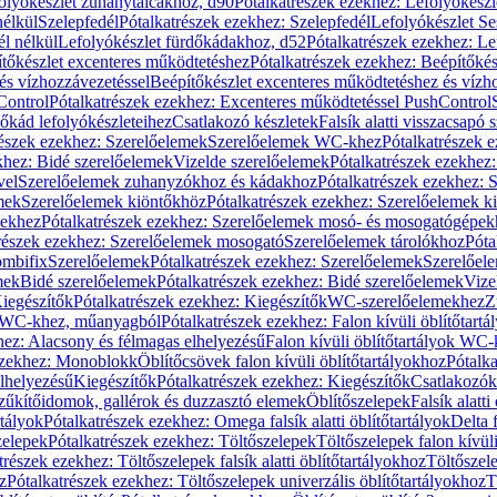
olyókészlet zuhanytálcákhoz, d90
Pótalkatrészek ezekhez: Lefolyókész
nélkül
Szelepfedél
Pótalkatrészek ezekhez: Szelepfedél
Lefolyókészlet Se
él nélkül
Lefolyókészlet fürdőkádakhoz, d52
Pótalkatrészek ezekhez: L
tőkészlet excenteres működtetéshez
Pótalkatrészek ezekhez: Beépítőké
és vízhozzávezetéssel
Beépítőkészlet excenteres működtetéshez és vízh
Control
Pótalkatrészek ezekhez: Excenteres működtetéssel PushControl
őkád lefolyókészleteihez
Csatlakozó készletek
Falsík alatti visszacsapó 
részek ezekhez: Szerelőelemek
Szerelőelemek WC-khez
Pótalkatrészek 
khez: Bidé szerelőelemek
Vizelde szerelőelemek
Pótalkatrészek ezekhez:
vel
Szerelőelemek zuhanyzókhoz és kádakhoz
Pótalkatrészek ezekhez:
mek
Szerelőelemek kiöntőkhöz
Pótalkatrészek ezekhez: Szerelőelemek k
pekhez
Pótalkatrészek ezekhez: Szerelőelemek mosó- és mosogatógépek
részek ezekhez: Szerelőelemek mosogató
Szerelőelemek tárolókhoz
Póta
ombifix
Szerelőelemek
Pótalkatrészek ezekhez: Szerelőelemek
Szerelőe
mek
Bidé szerelőelemek
Pótalkatrészek ezekhez: Bidé szerelőelemek
Vize
iegészítők
Pótalkatrészek ezekhez: Kiegészítők
WC-szerelőelemekhez
Z
ok WC-khez, műanyagból
Pótalkatrészek ezekhez: Falon kívüli öblítőta
hez: Alacsony és félmagas elhelyezésű
Falon kívüli öblítőtartályok WC-
ezekhez: Monoblokk
Öblítőcsövek falon kívüli öblítőtartályokhoz
Pótalka
lhelyezésű
Kiegészítők
Pótalkatrészek ezekhez: Kiegészítők
Csatlakozók
zűkítőidomok, gallérok és duzzasztó elemek
Öblítőszelepek
Falsík alatti
rtályok
Pótalkatrészek ezekhez: Omega falsík alatti öblítőtartályok
Delta f
zelepek
Pótalkatrészek ezekhez: Töltőszelepek
Töltőszelepek falon kívüli
trészek ezekhez: Töltőszelepek falsík alatti öblítőtartályokhoz
Töltőszel
z
Pótalkatrészek ezekhez: Töltőszelepek univerzális öblítőtartályokhoz
T