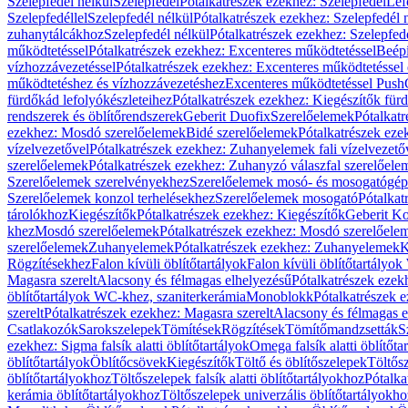
Szelepfedél nélkül
Szelepfedél
Pótalkatrészek ezekhez: Szelepfedél
Lef
Szelepfedéllel
Szelepfedél nélkül
Pótalkatrészek ezekhez: Szelepfedél 
zuhanytálcákhoz
Szelepfedél nélkül
Pótalkatrészek ezekhez: Szelepfed
működtetéssel
Pótalkatrészek ezekhez: Excenteres működtetéssel
Beépí
vízhozzávezetéssel
Pótalkatrészek ezekhez: Excenteres működtetéssel 
működtetéshez és vízhozzávezetéshez
Excenteres működtetéssel Push
fürdőkád lefolyókészleteihez
Pótalkatrészek ezekhez: Kiegészítők fürd
rendszerek és öblítőrendszerek
Geberit Duofix
Szerelőelemek
Pótalkat
ezekhez: Mosdó szerelőelemek
Bidé szerelőelemek
Pótalkatrészek eze
vízelvezetővel
Pótalkatrészek ezekhez: Zuhanyelemek fali vízelvezető
szerelőelemek
Pótalkatrészek ezekhez: Zuhanyzó válaszfal szerelőele
Szerelőelemek szerelvényekhez
Szerelőelemek mosó- és mosogatógé
Szerelőelemek konzol terhelésekhez
Szerelőelemek mosogató
Pótalkat
tárolókhoz
Kiegészítők
Pótalkatrészek ezekhez: Kiegészítők
Geberit K
khez
Mosdó szerelőelemek
Pótalkatrészek ezekhez: Mosdó szerelőele
szerelőelemek
Zuhanyelemek
Pótalkatrészek ezekhez: Zuhanyelemek
K
Rögzítésekhez
Falon kívüli öblítőtartályok
Falon kívüli öblítőtartály
Magasra szerelt
Alacsony és félmagas elhelyezésű
Pótalkatrészek ezek
öblítőtartályok WC-khez, szaniterkerámia
Monoblokk
Pótalkatrészek 
szerelt
Pótalkatrészek ezekhez: Magasra szerelt
Alacsony és félmagas e
Csatlakozók
Sarokszelepek
Tömítések
Rögzítések
Tömítőmandzsetták
S
ezekhez: Sigma falsík alatti öblítőtartályok
Omega falsík alatti öblítőta
öblítőtartályok
Öblítőcsövek
Kiegészítők
Töltő és öblítőszelepek
Töltős
öblítőtartályokhoz
Töltőszelepek falsík alatti öblítőtartályokhoz
Pótalka
kerámia öblítőtartályokhoz
Töltőszelepek univerzális öblítőtartályokho