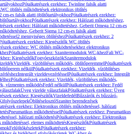
őtartályokhoz
Pótalkatrészek ezekhez: Twinline falsík alatti
k
WC öblítés működtetések elektronikus öblítés
cm-es falsík alatti öblítőtartályokhoz
Pótalkatrészek ezekhez:
blítőtartályokhoz
Pótalkatrészek ezekhez: Hálózati működtetéshez,
atrészek ezekhez: Hálózati működtetéshez, Geberit Omega 12 cm-es
űködtetéshez, Geberit Sigma 12 cm-es falsík alatti
dtetéssel
2 mennyiséges öblítéshez
Pótalkatrészek ezekhez: 2
Pótalkatrészek ezekhez: Kiegészítők WC öblítés
trészek ezekhez: WC öblítés működtetésekhez elektronikus
khez
Pótalkatrészek ezekhez: Szanitermodulok WC-khez
Fali WC-
ekhez: Kiegészítők
Fogyóeszközök
Szanitermodulok
izeldék
Vizeldék, vízöblítéses működés, öblítőperemmel
Pótalkatrészek
blítőperem nélkül
Pótalkatrészek ezekhez: Vizeldék, vízöblítéses
ezérléshez
Integrált vizeldevezérléssel
Pótalkatrészek ezekhez: Integrált
délhez
Pótalkatrészek ezekhez: Vizeldék, vízöblítéses működés,
dék, vízmentes működés
Fedél nélkül
Pótalkatrészek ezekhez: Fedél
válaszfalak
Üveg vizelde válaszfalak
Pótalkatrészek ezekhez: Üveg
trészek ezekhez: Kiegészítők
Vizeldefedél
Bűzzárók és bűzzáró-
Kifolyószelepek
Öblítéselosztó
Szaniter berendezések
atrészek ezekhez: Elektronikus öblítés működtetéssel, hálózati
tetés
Pneumatikus működtetéssel
Pótalkatrészek ezekhez: Pneumatikus
dtetéssel, hálózati működtetés
Pótalkatrészek ezekhez: Elektronikus
és működtetéssel, elemes működtetés
Kiegészítők
Pótalkatrészek
domok
Felújítókészletek
Pótalkatrészek ezekhez:
dékhez és bidékhez
Lefolyókészletek WC-khez és