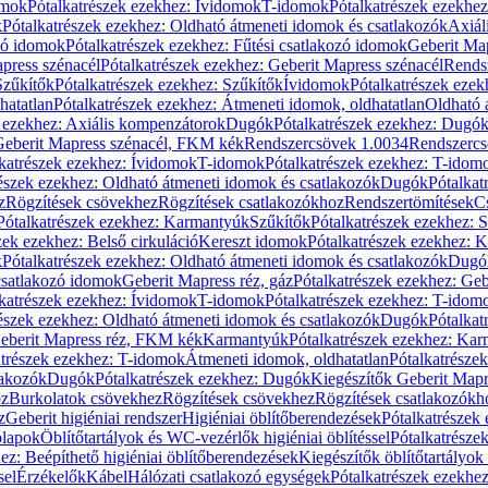
omok
Pótalkatrészek ezekhez: Ívidomok
T-idomok
Pótalkatrészek ezekhe
k
Pótalkatrészek ezekhez: Oldható átmeneti idomok és csatlakozók
Axiál
zó idomok
Pótalkatrészek ezekhez: Fűtési csatlakozó idomok
Geberit Map
press szénacél
Pótalkatrészek ezekhez: Geberit Mapress szénacél
Rends
Szűkítők
Pótalkatrészek ezekhez: Szűkítők
Ívidomok
Pótalkatrészek eze
hatatlan
Pótalkatrészek ezekhez: Átmeneti idomok, oldhatatlan
Oldható 
k ezekhez: Axiális kompenzátorok
Dugók
Pótalkatrészek ezekhez: Dugó
 Geberit Mapress szénacél, FKM kék
Rendszercsövek 1.0034
Rendszercs
katrészek ezekhez: Ívidomok
T-idomok
Pótalkatrészek ezekhez: T-idom
észek ezekhez: Oldható átmeneti idomok és csatlakozók
Dugók
Pótalkat
z
Rögzítések csövekhez
Rögzítések csatlakozókhoz
Rendszertömítések
C
Pótalkatrészek ezekhez: Karmantyúk
Szűkítők
Pótalkatrészek ezekhez: 
zek ezekhez: Belső cirkuláció
Kereszt idomok
Pótalkatrészek ezekhez: 
k
Pótalkatrészek ezekhez: Oldható átmeneti idomok és csatlakozók
Dugó
 csatlakozó idomok
Geberit Mapress réz, gáz
Pótalkatrészek ezekhez: Geb
katrészek ezekhez: Ívidomok
T-idomok
Pótalkatrészek ezekhez: T-idom
észek ezekhez: Oldható átmeneti idomok és csatlakozók
Dugók
Pótalkat
Geberit Mapress réz, FKM kék
Karmantyúk
Pótalkatrészek ezekhez: Ka
atrészek ezekhez: T-idomok
Átmeneti idomok, oldhatatlan
Pótalkatrésze
lakozók
Dugók
Pótalkatrészek ezekhez: Dugók
Kiegészítők Geberit Mapr
oz
Burkolatok csövekhez
Rögzítések csövekhez
Rögzítések csatlakozókh
z
Geberit higiéniai rendszer
Higiéniai öblítőberendezések
Pótalkatrészek 
ólapok
Öblítőtartályok és WC-vezérlők higiéniai öblítéssel
Pótalkatrésze
ez: Beépíthető higiéniai öblítőberendezések
Kiegészítők öblítőtartályok
sel
Érzékelők
Kábel
Hálózati csatlakozó egységek
Pótalkatrészek ezekhez