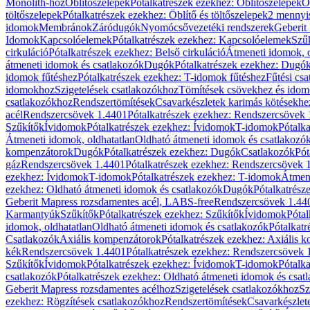
Monolith-hoz
Öblítőszelepek
Pótalkatrészek ezekhez: Öblítőszelepek
Ö
töltőszelepek
Pótalkatrészek ezekhez: Öblítő és töltőszelepek
2 mennyis
idomok
Membránok
Záródugók
Nyomócsővezetéki rendszerek
Geberit
Idomok
Kapcsolóelemek
Pótalkatrészek ezekhez: Kapcsolóelemek
Szű
cirkuláció
Pótalkatrészek ezekhez: Belső cirkuláció
Átmeneti idomok, o
átmeneti idomok és csatlakozók
Dugók
Pótalkatrészek ezekhez: Dugó
idomok fűtéshez
Pótalkatrészek ezekhez: T-idomok fűtéshez
Fűtési cs
idomokhoz
Szigetelések csatlakozókhoz
Tömítések csövekhez és ido
csatlakozókhoz
Rendszertömítések
Csavarkészletek karimás kötésekhe
acél
Rendszercsövek 1.4401
Pótalkatrészek ezekhez: Rendszercsövek
Szűkítők
Ívidomok
Pótalkatrészek ezekhez: Ívidomok
T-idomok
Pótalk
Átmeneti idomok, oldhatatlan
Oldható átmeneti idomok és csatlakozó
kompenzátorok
Dugók
Pótalkatrészek ezekhez: Dugók
Csatlakozók
Pót
gáz
Rendszercsövek 1.4401
Pótalkatrészek ezekhez: Rendszercsövek 
ezekhez: Ívidomok
T-idomok
Pótalkatrészek ezekhez: T-idomok
Átmene
ezekhez: Oldható átmeneti idomok és csatlakozók
Dugók
Pótalkatrész
Geberit Mapress rozsdamentes acél, LABS-free
Rendszercsövek 1.44
Karmantyúk
Szűkítők
Pótalkatrészek ezekhez: Szűkítők
Ívidomok
Pótal
idomok, oldhatatlan
Oldható átmeneti idomok és csatlakozók
Pótalkatr
Csatlakozók
Axiális kompenzátorok
Pótalkatrészek ezekhez: Axiális 
kék
Rendszercsövek 1.4401
Pótalkatrészek ezekhez: Rendszercsövek 
Szűkítők
Ívidomok
Pótalkatrészek ezekhez: Ívidomok
T-idomok
Pótalk
csatlakozók
Pótalkatrészek ezekhez: Oldható átmeneti idomok és csat
Geberit Mapress rozsdamentes acélhoz
Szigetelések csatlakozókhoz
Sz
ezekhez: Rögzítések csatlakozókhoz
Rendszertömítések
Csavarkészlet