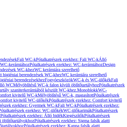
rendezések
Fali WC-k
Pótalkatrészek ezekhez: Fali WC-k
Álló
WC-kerámiához
Pótalkatrészek ezekhez: WC-kerámiához
Design
rendezések WC-khez
WC kerámiára szerelhető
t higiéniai berendezések WC-khez
WC kerámiára szerelhető
igiéniai berendezésekhez
Fogyóeszközök
WC-k és WC-ülőkék
Fali
Álló WC
Mélyöblítésű WC-k falon kívüli öblítőtartályhoz
Pótalkatrészek
tartály szaniterkerámiából készült WC-khez.
Monoblokk
WC-
omfort kivitelű WC-k
Mélyöblítésű WC-k, magasított
Pótalkatrészek
omfort kivitelű WC-ülőkék
Pótalkatrészek ezekhez: Comfort kivitelű
trészek ezekhez: Gyermek WC-k
Fali WC-k
Pótalkatrészek ezekhez:
Pótalkatrészek ezekhez: WC-ülőkék
WC-ülőkarimák
Pótalkatrészek
k
Pótalkatrészek ezekhez: Álló bidék
Kiegészítők
Pótalkatrészek
i öblítőtartályokhoz
Pótalkatrészek ezekhez: Sigma falsík alatti
tőtartályokhoz
Pótalkatrészek ezekhez: Kappa falsík alatti