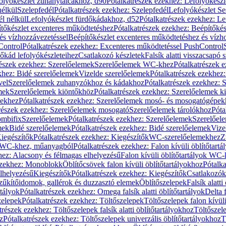
olyókészlet zuhanytálcákhoz, d90
Pótalkatrészek ezekhez: Lefolyókész
nélkül
Szelepfedél
Pótalkatrészek ezekhez: Szelepfedél
Lefolyókészlet Se
él nélkül
Lefolyókészlet fürdőkádakhoz, d52
Pótalkatrészek ezekhez: L
tőkészlet excenteres működtetéshez
Pótalkatrészek ezekhez: Beépítőké
és vízhozzávezetéssel
Beépítőkészlet excenteres működtetéshez és vízh
Control
Pótalkatrészek ezekhez: Excenteres működtetéssel PushControl
őkád lefolyókészleteihez
Csatlakozó készletek
Falsík alatti visszacsapó 
részek ezekhez: Szerelőelemek
Szerelőelemek WC-khez
Pótalkatrészek 
khez: Bidé szerelőelemek
Vizelde szerelőelemek
Pótalkatrészek ezekhez:
vel
Szerelőelemek zuhanyzókhoz és kádakhoz
Pótalkatrészek ezekhez:
mek
Szerelőelemek kiöntőkhöz
Pótalkatrészek ezekhez: Szerelőelemek k
pekhez
Pótalkatrészek ezekhez: Szerelőelemek mosó- és mosogatógépek
részek ezekhez: Szerelőelemek mosogató
Szerelőelemek tárolókhoz
Póta
ombifix
Szerelőelemek
Pótalkatrészek ezekhez: Szerelőelemek
Szerelőe
mek
Bidé szerelőelemek
Pótalkatrészek ezekhez: Bidé szerelőelemek
Vize
iegészítők
Pótalkatrészek ezekhez: Kiegészítők
WC-szerelőelemekhez
Z
ok WC-khez, műanyagból
Pótalkatrészek ezekhez: Falon kívüli öblítőta
hez: Alacsony és félmagas elhelyezésű
Falon kívüli öblítőtartályok WC-
ezekhez: Monoblokk
Öblítőcsövek falon kívüli öblítőtartályokhoz
Pótalka
lhelyezésű
Kiegészítők
Pótalkatrészek ezekhez: Kiegészítők
Csatlakozók
zűkítőidomok, gallérok és duzzasztó elemek
Öblítőszelepek
Falsík alatti
rtályok
Pótalkatrészek ezekhez: Omega falsík alatti öblítőtartályok
Delta f
zelepek
Pótalkatrészek ezekhez: Töltőszelepek
Töltőszelepek falon kívüli
trészek ezekhez: Töltőszelepek falsík alatti öblítőtartályokhoz
Töltőszel
z
Pótalkatrészek ezekhez: Töltőszelepek univerzális öblítőtartályokhoz
T