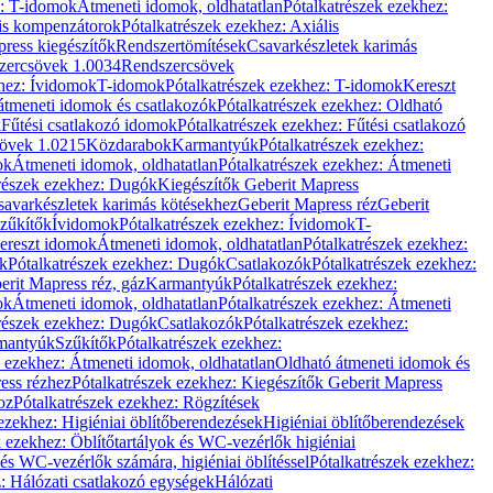
z: T-idomok
Átmeneti idomok, oldhatatlan
Pótalkatrészek ezekhez:
is kompenzátorok
Pótalkatrészek ezekhez: Axiális
ress kiegészítők
Rendszertömítések
Csavarkészletek karimás
zercsövek 1.0034
Rendszercsövek
khez: Ívidomok
T-idomok
Pótalkatrészek ezekhez: T-idomok
Kereszt
átmeneti idomok és csatlakozók
Pótalkatrészek ezekhez: Oldható
k
Fűtési csatlakozó idomok
Pótalkatrészek ezekhez: Fűtési csatlakozó
övek 1.0215
Közdarabok
Karmantyúk
Pótalkatrészek ezekhez:
ok
Átmeneti idomok, oldhatatlan
Pótalkatrészek ezekhez: Átmeneti
részek ezekhez: Dugók
Kiegészítők Geberit Mapress
savarkészletek karimás kötésekhez
Geberit Mapress réz
Geberit
Szűkítők
Ívidomok
Pótalkatrészek ezekhez: Ívidomok
T-
Kereszt idomok
Átmeneti idomok, oldhatatlan
Pótalkatrészek ezekhez:
k
Pótalkatrészek ezekhez: Dugók
Csatlakozók
Pótalkatrészek ezekhez:
erit Mapress réz, gáz
Karmantyúk
Pótalkatrészek ezekhez:
ok
Átmeneti idomok, oldhatatlan
Pótalkatrészek ezekhez: Átmeneti
részek ezekhez: Dugók
Csatlakozók
Pótalkatrészek ezekhez:
rmantyúk
Szűkítők
Pótalkatrészek ezekhez:
k ezekhez: Átmeneti idomok, oldhatatlan
Oldható átmeneti idomok és
ess rézhez
Pótalkatrészek ezekhez: Kiegészítők Geberit Mapress
oz
Pótalkatrészek ezekhez: Rögzítések
ezekhez: Higiéniai öblítőberendezések
Higiéniai öblítőberendezések
k ezekhez: Öblítőtartályok és WC-vezérlők higiéniai
 és WC-vezérlők számára, higiéniai öblítéssel
Pótalkatrészek ezekhez:
: Hálózati csatlakozó egységek
Hálózati