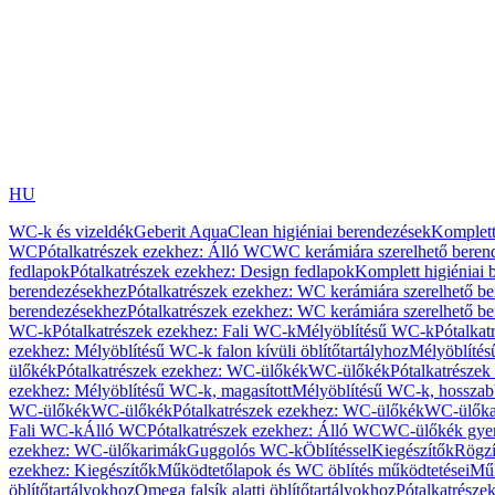
HU
WC-k és vizeldék
Geberit AquaClean higiéniai berendezések
Komplett
WC
Pótalkatrészek ezekhez: Álló WC
WC kerámiára szerelhető beren
fedlapok
Pótalkatrészek ezekhez: Design fedlapok
Komplett higiéniai
berendezésekhez
Pótalkatrészek ezekhez: WC kerámiára szerelhető b
berendezésekhez
Pótalkatrészek ezekhez: WC kerámiára szerelhető b
WC-k
Pótalkatrészek ezekhez: Fali WC-k
Mélyöblítésű WC-k
Pótalkat
ezekhez: Mélyöblítésű WC-k falon kívüli öblítőtartályhoz
Mélyöblíté
ülőkék
Pótalkatrészek ezekhez: WC-ülőkék
WC-ülőkék
Pótalkatrésze
ezekhez: Mélyöblítésű WC-k, magasított
Mélyöblítésű WC-k, hosszabb
WC-ülőkék
WC-ülőkék
Pótalkatrészek ezekhez: WC-ülőkék
WC-ülőka
Fali WC-k
Álló WC
Pótalkatrészek ezekhez: Álló WC
WC-ülőkék gye
ezekhez: WC-ülőkarimák
Guggolós WC-k
Öblítéssel
Kiegészítők
Rögzí
ezekhez: Kiegészítők
Működtetőlapok és WC öblítés működtetései
Műk
öblítőtartályokhoz
Omega falsík alatti öblítőtartályokhoz
Pótalkatrészek