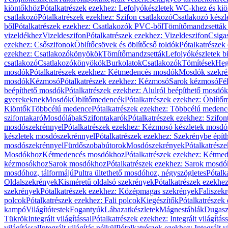
kiöntőkhöz
Pótalkatrészek ezekhez: Lefolyókészletek WC-khez és ki
csatlakozó
Pótalkatrészek ezekhez: Szifon csatlakozó
Csatlakozó készl
ből
Pótalkatrészek ezekhez: Csatlakozók PVC-ből
Tömítőmandzsetták
vizeldékhez
Vizeldeszifon
Pótalkatrészek ezekhez: Vizeldeszifon
Csiga
ezekhez: Csőszifonok
Öblítőcsövek és öblítőcső toldók
Pótalkatrészek
ezekhez: Csatlakozókönyökök
Tömítőmandzsetták
Lefolyókészletek b
csatlakozó
Csatlakozókönyökök
Burkolatok
Csatlakozók
Tömítések
Heg
mosdók
Pótalkatrészek ezekhez: Kétmedencés mosdók
Mosdók szekré
mosdók
Kézmosó
Pótalkatrészek ezekhez: Kézmosó
Sarok kézmosó
Fé
beépíthető mosdók
Pótalkatrészek ezekhez: Alulról beépíthető mosdók
gyerekeknek
Mosdók
Öblítőmedencék
Pótalkatrészek ezekhez: Öblít
Kiöntők
Többcélú medence
Pótalkatrészek ezekhez: Többcélú medenc
szifontakaró
Mosdólábak
Szifontakarók
Pótalkatrészek ezekhez: Szifon
mosdószekrénnyel
Pótalkatrészek ezekhez: Kézmosó készletek mosdó
készletek mosdószekrénnyel
Pótalkatrészek ezekhez: Szekrénybe épí
mosdószekrénnyel
Fürdőszobabútorok
Mosdószekrények
Pótalkatrész
Mosdókhoz
Kétmedencés mosdókhoz
Pótalkatrészek ezekhez: Kétm
kézmosókhoz
Sarok mosdókhoz
Pótalkatrészek ezekhez: Sarok mosd
mosdóhoz, tálformájú
Pultra ültethető mosdóhoz, négyszögletes
Pótalk
Oldalszekrények
Kisméretű oldalsó szekrények
Pótalkatrészek ezekhe
szekrények
Pótalkatrészek ezekhez: Középmagas szekrények
Faliszek
polcok
Pótalkatrészek ezekhez: Fali polcok
Kiegészítők
Pótalkatrészek
kampó
Világítótestek
Fogantyúk
Lábazatkészletek
Mágnestáblák
Dugasz
Tükrök
Integrált világítással
Pótalkatrészek ezekhez: Integrált világításs
világítással
Integrált világítás nélkül
Pótalkatrészek ezekhez: Integrált vi