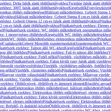
zekhez: Delta falsík alatti öblítőtartályokhoz
Twinline falsík alatti öblít
zekhez: 300T falsík alatti öblítőtartályokhoz
Kiegészítők
Fogyóeszközö
ronikus öblítés működtetéssel
Hálózati működtetéshez, Geberit Sigma 12 
rtályokhoz
Hálózati működtetéshez, Geberit Sigma 8 cm-es falsík alatti ö
téshez, Geberit Omega 12 cm-es falsík alatti öblítőtartályokhoz
Pótalk
cm-es falsík alatti öblítőtartályokhoz
Pótalkatrészek ezekhez: Elemes m
el
Pótalkatrészek ezekhez: WC öblítés működtetések pneumatikus műkö
ez: 1 mennyiséges öblítéshez
Kiegészítők WC öblítés működtetésekhez
zletek
WC öblítés működtetésekhez elektronikus működtetéssel
Pótalka
el
Csatlakozók
Geberit Monolith szanitermodulok
Szanitermodulok WC-
lkatrészek ezekhez: Talpon álló WC-khez
Kiegészítők
Pótalkatrészek ez
alpon álló bidékhez
Pótalkatrészek ezekhez: Fali és talpon álló bidékhez
V
l
Pótalkatrészek ezekhez: Fedél nélkül
Vizeldék, vízöblítéses működés, ö
érléshez
Pótalkatrészek ezekhez: Falon kívüli vagy falsík alatti vizeldev
Integrált vizeldevezérléshez
Vizeldék, vízöblítéses működés, fedéllel/fe
rem nélkül
Vizeldék, vízmentes működés
Pótalkatrészek ezekhez: Vizel
Műanyag vizelde válaszfalak
Pótalkatrészek ezekhez: Műanyag vizelde 
zek ezekhez: Vizelde válaszfalak szaniterkerámiából
Kiegészítők
Pótalka
 ezekhez: Öblítőcsövek, öblítőívek és átmeneti idomok
Rögzítési anyag
lsík alatt
Elektronikus öblítés működtetéssel, hálózati működtetés
Pótalk
alkatrészek ezekhez: Elektronikus öblítés működtetéssel, elemes működ
s
Pótalkatrészek ezekhez: Falon kívüli szerelés
Elektronikus öblítés műkö
tetéssel, elemes működtetés
Pótalkatrészek ezekhez: Elektronikus öblít
z: Beépítő- és átalakító készlet
Öblítőcsövek, öblítőívek és átmeneti i
elési segédletek
Szaniter berendezések csatlakoztatása WC-khez, vizel