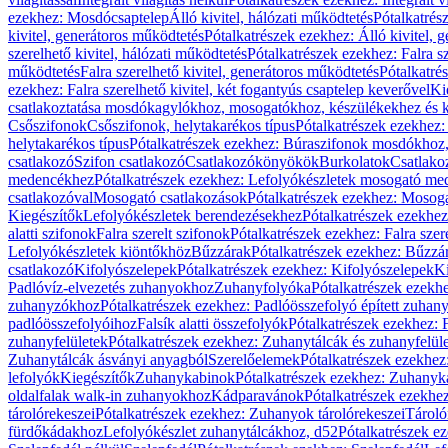
ezekhez: Mosdócsaptelep
Álló kivitel, hálózati működtetés
Pótalkatrés
kivitel, generátoros működtetés
Pótalkatrészek ezekhez: Álló kivitel, 
szerelhető kivitel, hálózati működtetés
Pótalkatrészek ezekhez: Falra sz
működtetés
Falra szerelhető kivitel, generátoros működtetés
Pótalkatré
ezekhez: Falra szerelhető kivitel, két fogantyús csaptelep keverővel
Ki
csatlakoztatása mosdókagylókhoz, mosogatókhoz, készülékekhez és
Csőszifonok
Csőszifonok, helytakarékos típus
Pótalkatrészek ezekhez:
helytakarékos típus
Pótalkatrészek ezekhez: Búraszifonok mosdókhoz, 
csatlakozó
Szifon csatlakozó
Csatlakozókönyökök
Burkolatok
Csatlako
medencékhez
Pótalkatrészek ezekhez: Lefolyókészletek mosogató m
csatlakozóval
Mosogató csatlakozások
Pótalkatrészek ezekhez: Mosoga
Kiegészítők
Lefolyókészletek berendezésekhez
Pótalkatrészek ezekhe
alatti szifonok
Falra szerelt szifonok
Pótalkatrészek ezekhez: Falra szer
Lefolyókészletek kiöntőkhöz
Bűzzárak
Pótalkatrészek ezekhez: Bűzzá
csatlakozó
Kifolyószelepek
Pótalkatrészek ezekhez: Kifolyószelepek
Ki
Padlóvíz-elvezetés zuhanyokhoz
Zuhanyfolyóka
Pótalkatrészek ezekh
zuhanyzókhoz
Pótalkatrészek ezekhez: Padlóösszefolyó épített zuha
padlóösszefolyóihoz
Falsík alatti összefolyók
Pótalkatrészek ezekhez: F
zuhanyfelületek
Pótalkatrészek ezekhez: Zuhanytálcák és zuhanyfelül
Zuhanytálcák ásványi anyagból
Szerelőelemek
Pótalkatrészek ezekhez
lefolyók
Kiegészítők
Zuhanykabinok
Pótalkatrészek ezekhez: Zuhanyk
oldalfalak walk-in zuhanyokhoz
Kádparavánok
Pótalkatrészek ezekh
tárolórekeszei
Pótalkatrészek ezekhez: Zuhanyok tárolórekeszei
Tároló
fürdőkádakhoz
Lefolyókészlet zuhanytálcákhoz, d52
Pótalkatrészek e