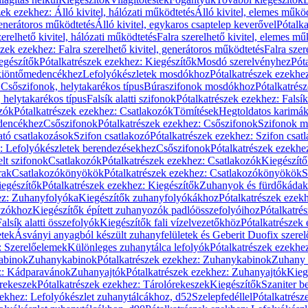
zek ezekhez: Álló kivitel, hálózati működtetés
Álló kivitel, elemes műkö
generátoros működtetés
Álló kivitel, egykaros csaptelep keverővel
Pótalka
erelhető kivitel, hálózati működtetés
Falra szerelhető kivitel, elemes mű
szek ezekhez: Falra szerelhető kivitel, generátoros működtetés
Falra szer
egészítők
Pótalkatrészek ezekhez: Kiegészítők
Mosdó szerelvényhez
Pót
 kiöntőmedencékhez
Lefolyókészletek mosdókhoz
Pótalkatrészek ezekhe
 Csőszifonok, helytakarékos típus
Búraszifonok mosdókhoz
Pótalkatrés
helytakarékos típus
Falsík alatti szifonok
Pótalkatrészek ezekhez: Falsík 
zók
Pótalkatrészek ezekhez: Csatlakozók
Tömítések
Hegtoldatos karimá
edencékhez
Csőszifonok
Pótalkatrészek ezekhez: Csőszifonok
Szifonok m
tó csatlakozások
Szifon csatlakozó
Pótalkatrészek ezekhez: Szifon csat
z: Lefolyókészletek berendezésekhez
Csőszifonok
Pótalkatrészek ezekhe
elt szifonok
Csatlakozók
Pótalkatrészek ezekhez: Csatlakozók
Kiegészít
rak
Csatlakozókönyökök
Pótalkatrészek ezekhez: Csatlakozókönyökök
S
egészítők
Pótalkatrészek ezekhez: Kiegészítők
Zuhanyok és fürdőkádak
ez: Zuhanyfolyóka
Kiegészítők zuhanyfolyókákhoz
Pótalkatrészek ezek
nyzókhoz
Kiegészítők épített zuhanyozók padlóösszefolyóihoz
Pótalkatré
alsík alatti összefolyók
Kiegészítők fali vízelvezetőkhöz
Pótalkatrészek 
etek
Ásványi anyagból készült zuhanyfelületek és Geberit Duofix szere
: Szerelőelemek
Különleges zuhanytálca lefolyók
Pótalkatrészek ezekhe
abinok
Zuhanykabinok
Pótalkatrészek ezekhez: Zuhanykabinok
Zuhany 
ez: Kádparavánok
Zuhanyajtók
Pótalkatrészek ezekhez: Zuhanyajtók
Kieg
rekeszek
Pótalkatrészek ezekhez: Tárolórekeszek
Kiegészítők
Szaniter b
zekhez: Lefolyókészlet zuhanytálcákhoz, d52
Szelepfedéllel
Pótalkatrész