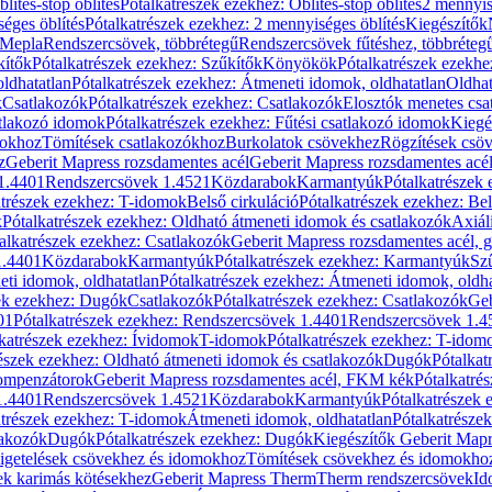
blítés-stop öblítés
Pótalkatrészek ezekhez: Öblítés-stop öblítés
2 mennyis
éges öblítés
Pótalkatrészek ezekhez: 2 mennyiséges öblítés
Kiegészítők
 Mepla
Rendszercsövek, többrétegű
Rendszercsövek fűtéshez, többréteg
kítők
Pótalkatrészek ezekhez: Szűkítők
Könyökök
Pótalkatrészek ezekh
ldhatatlan
Pótalkatrészek ezekhez: Átmeneti idomok, oldhatatlan
Oldhat
k
Csatlakozók
Pótalkatrészek ezekhez: Csatlakozók
Elosztók menetes csa
atlakozó idomok
Pótalkatrészek ezekhez: Fűtési csatlakozó idomok
Kiegé
mokhoz
Tömítések csatlakozókhoz
Burkolatok csövekhez
Rögzítések csö
z
Geberit Mapress rozsdamentes acél
Geberit Mapress rozsdamentes acé
 1.4401
Rendszercsövek 1.4521
Közdarabok
Karmantyúk
Pótalkatrészek
atrészek ezekhez: T-idomok
Belső cirkuláció
Pótalkatrészek ezekhez: Bel
k
Pótalkatrészek ezekhez: Oldható átmeneti idomok és csatlakozók
Axiál
alkatrészek ezekhez: Csatlakozók
Geberit Mapress rozsdamentes acél, 
1.4401
Közdarabok
Karmantyúk
Pótalkatrészek ezekhez: Karmantyúk
Sz
ti idomok, oldhatatlan
Pótalkatrészek ezekhez: Átmeneti idomok, oldha
ek ezekhez: Dugók
Csatlakozók
Pótalkatrészek ezekhez: Csatlakozók
Geb
01
Pótalkatrészek ezekhez: Rendszercsövek 1.4401
Rendszercsövek 1.4
katrészek ezekhez: Ívidomok
T-idomok
Pótalkatrészek ezekhez: T-idom
észek ezekhez: Oldható átmeneti idomok és csatlakozók
Dugók
Pótalkat
kompenzátorok
Geberit Mapress rozsdamentes acél, FKM kék
Pótalkatré
1.4401
Rendszercsövek 1.4521
Közdarabok
Karmantyúk
Pótalkatrészek
atrészek ezekhez: T-idomok
Átmeneti idomok, oldhatatlan
Pótalkatrésze
lakozók
Dugók
Pótalkatrészek ezekhez: Dugók
Kiegészítők Geberit Mapr
igetelések csövekhez és idomokhoz
Tömítések csövekhez és idomokho
ek karimás kötésekhez
Geberit Mapress Therm
Therm rendszercsövek
Id