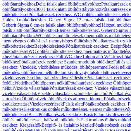
öblítőtartályokhoz
Delta falsík alatti öblítőtartályokhoz
Pótalkatrészek e
öblítőtartályokhoz
300T falsík alatti öblítőtartályokhoz
Pótalkatrészek e
működtetéssel
Pótalkatrészek ezekhez: WC öblítés működtetések elekt
Hálózati működtetéshez, Geberit Sigma 12 cm-es falsík alatti öblítőta
Geberit Sigma 8 cm-es falsík alatti öblítőtartályokhoz
Hálózati működte
falsík alatti öblítőtartályokhoz
Elemes működtetéshez, Geberit Sigma 12 
öblítőtartályokhoz
WC öblítés működtetések pneumatikus működtetéss
mennyiséges öblítéshez
1 mennyiséges öblítéshez
Pótalkatrészek ezekh
működtetésekhez
Beépítőkészletek
Pótalkatrészek ezekhez: Beépítőkés
működtetéssel
WC öblítés működtetésekhez pneumatikus működtetéss
khez
Pótalkatrészek ezekhez: Fali WC-khez
Talpon álló WC-khez
Póta
bidékhez
Pótalkatrészek ezekhez: Szanitermodulok bidékhez
Fali és t
ezekhez: Vizeldék, vízöblítéses működés, öblítőperemmel
Fedél nélkü
működés, öblítőperem nélkül
Falon kívüli vagy falsík alatti vizeldevez
vizeldevezérléssel
Integrált vizeldevezérléshez
Pótalkatrészek ezekhez: 
fedéllel/fedélhez
Öblítőperem nélkül
Pótalkatrészek ezekhez: Öblítőpe
nélkül
Vizelde válaszfalak
Pótalkatrészek ezekhez: Vizelde válaszfalak
vizelde válaszfalak
Vizelde válaszfalak szaniterkerámiából
Pótalkatrés
tartozékok
Öblítőcsövek, öblítőívek és átmeneti idomok
Pótalkatrészek
csatlakoztatása
Vizeldevezérlések
Falsík alatt
Pótalkatrészek ezekhez: Fa
működtetés
Elektronikus öblítés működtetéssel, elemes működtetés
Pót
működtetéssel
Basic
Pótalkatrészek ezekhez: Basic
Falon kívüli szerelé
öblítés működtetéssel, hálózati működtetés
Elektronikus öblítés működ
ezekhez: Kiegészítők
Beépítő- és átalakító készlet
Pótalkatrészek ezekhe
Felújítókészletek
Takarólapok
Integrált vezérlések
Egyéb tartozékok
Kez