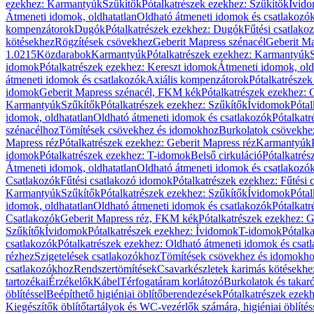
ezekhez: Karmantyúk
Szűkítők
Pótalkatrészek ezekhez: Szűkítők
Ívid
Átmeneti idomok, oldhatatlan
Oldható átmeneti idomok és csatlakozó
kompenzátorok
Dugók
Pótalkatrészek ezekhez: Dugók
Fűtési csatlako
kötésekhez
Rögzítések csövekhez
Geberit Mapress szénacél
Geberit Ma
1.0215
Közdarabok
Karmantyúk
Pótalkatrészek ezekhez: Karmantyúk
idomok
Pótalkatrészek ezekhez: Kereszt idomok
Átmeneti idomok, old
átmeneti idomok és csatlakozók
Axiális kompenzátorok
Pótalkatrésze
idomok
Geberit Mapress szénacél, FKM kék
Pótalkatrészek ezekhez:
Karmantyúk
Szűkítők
Pótalkatrészek ezekhez: Szűkítők
Ívidomok
Pótal
idomok, oldhatatlan
Oldható átmeneti idomok és csatlakozók
Pótalkatr
szénacélhoz
Tömítések csövekhez és idomokhoz
Burkolatok csövekhe
Mapress réz
Pótalkatrészek ezekhez: Geberit Mapress réz
Karmantyúk
idomok
Pótalkatrészek ezekhez: T-idomok
Belső cirkuláció
Pótalkatrés
Átmeneti idomok, oldhatatlan
Oldható átmeneti idomok és csatlakozó
Csatlakozók
Fűtési csatlakozó idomok
Pótalkatrészek ezekhez: Fűtési
Karmantyúk
Szűkítők
Pótalkatrészek ezekhez: Szűkítők
Ívidomok
Pótal
idomok, oldhatatlan
Oldható átmeneti idomok és csatlakozók
Pótalkatr
Csatlakozók
Geberit Mapress réz, FKM kék
Pótalkatrészek ezekhez: 
Szűkítők
Ívidomok
Pótalkatrészek ezekhez: Ívidomok
T-idomok
Pótalk
csatlakozók
Pótalkatrészek ezekhez: Oldható átmeneti idomok és csat
rézhez
Szigetelések csatlakozókhoz
Tömítések csövekhez és idomokh
csatlakozókhoz
Rendszertömítések
Csavarkészletek karimás kötésekhe
tartozékai
Érzékelők
Kábel
Térfogatáram korlátozó
Burkolatok és takar
öblítéssel
Beépíthető higiéniai öblítőberendezések
Pótalkatrészek ezekh
Kiegészítők öblítőtartályok és WC-vezérlők számára, higiéniai öblítés