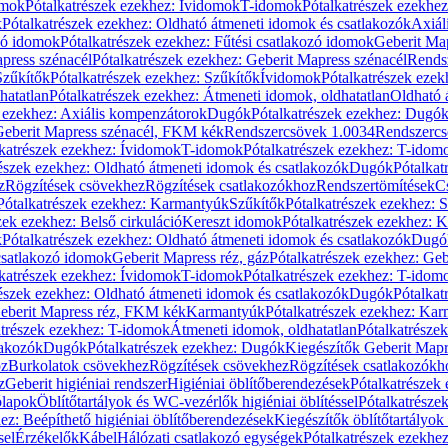
omok
Pótalkatrészek ezekhez: Ívidomok
T-idomok
Pótalkatrészek ezekhe
k
Pótalkatrészek ezekhez: Oldható átmeneti idomok és csatlakozók
Axiál
zó idomok
Pótalkatrészek ezekhez: Fűtési csatlakozó idomok
Geberit Map
press szénacél
Pótalkatrészek ezekhez: Geberit Mapress szénacél
Rends
Szűkítők
Pótalkatrészek ezekhez: Szűkítők
Ívidomok
Pótalkatrészek eze
hatatlan
Pótalkatrészek ezekhez: Átmeneti idomok, oldhatatlan
Oldható 
k ezekhez: Axiális kompenzátorok
Dugók
Pótalkatrészek ezekhez: Dugó
 Geberit Mapress szénacél, FKM kék
Rendszercsövek 1.0034
Rendszercs
katrészek ezekhez: Ívidomok
T-idomok
Pótalkatrészek ezekhez: T-idom
észek ezekhez: Oldható átmeneti idomok és csatlakozók
Dugók
Pótalkat
z
Rögzítések csövekhez
Rögzítések csatlakozókhoz
Rendszertömítések
C
Pótalkatrészek ezekhez: Karmantyúk
Szűkítők
Pótalkatrészek ezekhez: 
zek ezekhez: Belső cirkuláció
Kereszt idomok
Pótalkatrészek ezekhez: 
k
Pótalkatrészek ezekhez: Oldható átmeneti idomok és csatlakozók
Dugó
 csatlakozó idomok
Geberit Mapress réz, gáz
Pótalkatrészek ezekhez: Geb
katrészek ezekhez: Ívidomok
T-idomok
Pótalkatrészek ezekhez: T-idom
észek ezekhez: Oldható átmeneti idomok és csatlakozók
Dugók
Pótalkat
Geberit Mapress réz, FKM kék
Karmantyúk
Pótalkatrészek ezekhez: Ka
atrészek ezekhez: T-idomok
Átmeneti idomok, oldhatatlan
Pótalkatrésze
lakozók
Dugók
Pótalkatrészek ezekhez: Dugók
Kiegészítők Geberit Mapr
oz
Burkolatok csövekhez
Rögzítések csövekhez
Rögzítések csatlakozókh
z
Geberit higiéniai rendszer
Higiéniai öblítőberendezések
Pótalkatrészek 
ólapok
Öblítőtartályok és WC-vezérlők higiéniai öblítéssel
Pótalkatrésze
ez: Beépíthető higiéniai öblítőberendezések
Kiegészítők öblítőtartályok
sel
Érzékelők
Kábel
Hálózati csatlakozó egységek
Pótalkatrészek ezekhez