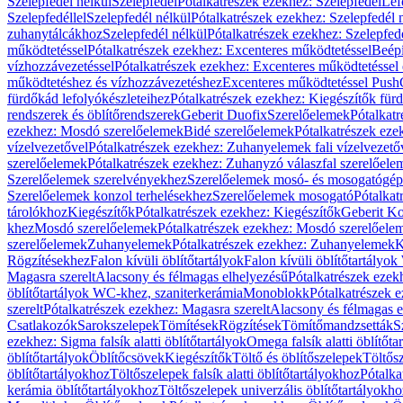
Szelepfedél nélkül
Szelepfedél
Pótalkatrészek ezekhez: Szelepfedél
Lef
Szelepfedéllel
Szelepfedél nélkül
Pótalkatrészek ezekhez: Szelepfedél 
zuhanytálcákhoz
Szelepfedél nélkül
Pótalkatrészek ezekhez: Szelepfed
működtetéssel
Pótalkatrészek ezekhez: Excenteres működtetéssel
Beépí
vízhozzávezetéssel
Pótalkatrészek ezekhez: Excenteres működtetéssel 
működtetéshez és vízhozzávezetéshez
Excenteres működtetéssel Push
fürdőkád lefolyókészleteihez
Pótalkatrészek ezekhez: Kiegészítők fürd
rendszerek és öblítőrendszerek
Geberit Duofix
Szerelőelemek
Pótalkat
ezekhez: Mosdó szerelőelemek
Bidé szerelőelemek
Pótalkatrészek eze
vízelvezetővel
Pótalkatrészek ezekhez: Zuhanyelemek fali vízelvezető
szerelőelemek
Pótalkatrészek ezekhez: Zuhanyzó válaszfal szerelőele
Szerelőelemek szerelvényekhez
Szerelőelemek mosó- és mosogatógé
Szerelőelemek konzol terhelésekhez
Szerelőelemek mosogató
Pótalkat
tárolókhoz
Kiegészítők
Pótalkatrészek ezekhez: Kiegészítők
Geberit K
khez
Mosdó szerelőelemek
Pótalkatrészek ezekhez: Mosdó szerelőele
szerelőelemek
Zuhanyelemek
Pótalkatrészek ezekhez: Zuhanyelemek
K
Rögzítésekhez
Falon kívüli öblítőtartályok
Falon kívüli öblítőtartály
Magasra szerelt
Alacsony és félmagas elhelyezésű
Pótalkatrészek ezek
öblítőtartályok WC-khez, szaniterkerámia
Monoblokk
Pótalkatrészek 
szerelt
Pótalkatrészek ezekhez: Magasra szerelt
Alacsony és félmagas e
Csatlakozók
Sarokszelepek
Tömítések
Rögzítések
Tömítőmandzsetták
S
ezekhez: Sigma falsík alatti öblítőtartályok
Omega falsík alatti öblítőta
öblítőtartályok
Öblítőcsövek
Kiegészítők
Töltő és öblítőszelepek
Töltős
öblítőtartályokhoz
Töltőszelepek falsík alatti öblítőtartályokhoz
Pótalka
kerámia öblítőtartályokhoz
Töltőszelepek univerzális öblítőtartályokho