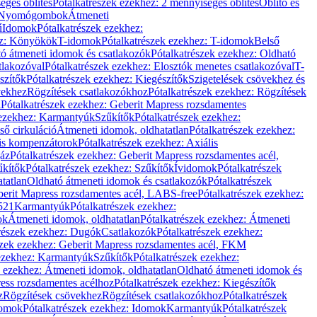
éges öblítés
Pótalkatrészek ezekhez: 2 mennyiséges öblítés
Öblítő és
Nyomógombok
Átmeneti
ű
Idomok
Pótalkatrészek ezekhez:
ez: Könyökök
T-idomok
Pótalkatrészek ezekhez: T-idomok
Belső
ó átmeneti idomok és csatlakozók
Pótalkatrészek ezekhez: Oldható
tlakozóval
Pótalkatrészek ezekhez: Elosztók menetes csatlakozóval
T-
szítők
Pótalkatrészek ezekhez: Kiegészítők
Szigetelések csövekhez és
vekhez
Rögzítések csatlakozókhoz
Pótalkatrészek ezekhez: Rögzítések
l
Pótalkatrészek ezekhez: Geberit Mapress rozsdamentes
 ezekhez: Karmantyúk
Szűkítők
Pótalkatrészek ezekhez:
ső cirkuláció
Átmeneti idomok, oldhatatlan
Pótalkatrészek ezekhez:
is kompenzátorok
Pótalkatrészek ezekhez: Axiális
gáz
Pótalkatrészek ezekhez: Geberit Mapress rozsdamentes acél,
űkítők
Pótalkatrészek ezekhez: Szűkítők
Ívidomok
Pótalkatrészek
tatlan
Oldható átmeneti idomok és csatlakozók
Pótalkatrészek
erit Mapress rozsdamentes acél, LABS-free
Pótalkatrészek ezekhez:
521
Karmantyúk
Pótalkatrészek ezekhez:
ok
Átmeneti idomok, oldhatatlan
Pótalkatrészek ezekhez: Átmeneti
részek ezekhez: Dugók
Csatlakozók
Pótalkatrészek ezekhez:
szek ezekhez: Geberit Mapress rozsdamentes acél, FKM
 ezekhez: Karmantyúk
Szűkítők
Pótalkatrészek ezekhez:
k ezekhez: Átmeneti idomok, oldhatatlan
Oldható átmeneti idomok és
ess rozsdamentes acélhoz
Pótalkatrészek ezekhez: Kiegészítők
z
Rögzítések csövekhez
Rögzítések csatlakozókhoz
Pótalkatrészek
omok
Pótalkatrészek ezekhez: Idomok
Karmantyúk
Pótalkatrészek