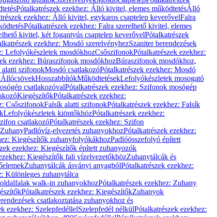
dtetés
Pótalkatrészek ezekhez: Álló kivitel, elemes működtetés
Álló
trészek ezekhez: Álló kivitel, egykaros csaptelep keverővel
Falra
ködtetés
Pótalkatrészek ezekhez: Falra szerelhető kivitel, elemes
elhető kivitel, két fogantyús csaptelep keverővel
Pótalkatrészek
alkatrészek ezekhez: Mosdó szerelvényhez
Szaniter berendezések
z: Lefolyókészletek mosdókhoz
Csőszifonok
Pótalkatrészek ezekhez:
zek ezekhez: Búraszifonok mosdókhoz
Búraszifonok mosdókhoz,
alatti szifonok
Mosdó csatlakozó
Pótalkatrészek ezekhez: Mosdó
k
Állócsövek
Hosszabbítók
Működtetések
Lefolyókészletek mosogató
osógép csatlakozóval
Pótalkatrészek ezekhez: Szifonok mosógép
lakozó
Kiegészítők
Pótalkatrészek ezekhez:
z: Csőszifonok
Falsík alatti szifonok
Pótalkatrészek ezekhez: Falsík
ők
Lefolyókészletek kiöntőkhöz
Pótalkatrészek ezekhez:
zifon csatlakozó
Pótalkatrészek ezekhez: Szifon
Zuhany
Padlóvíz-elvezetés zuhanyokhoz
Pótalkatrészek ezekhez:
hez: Kiegészítők zuhanyfolyókákhoz
Padlóösszefolyó épített
szek ezekhez: Kiegészítők épített zuhanyozók
ezekhez: Kiegészítők fali vízelvezetőkhöz
Zuhanytálcák és
lőelemek
Zuhanytálcák ásványi anyagból
Pótalkatrészek ezekhez:
z: Különleges zuhanytálca
oldalfalak walk-in zuhanyokhoz
Pótalkatrészek ezekhez: Zuhany
észítők
Pótalkatrészek ezekhez: Kiegészítők
Zuhanyok
erendezések csatlakoztatása zuhanyokhoz és
ek ezekhez: Szelepfedéllel
Szelepfedél nélkül
Pótalkatrészek ezekhez: