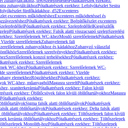
let zuhanytálcákhoz, d90
Szelepfedéllel
Pótalkatrészek ezekhez:
stra zuhanytálcákhoz
Pótalkatrészek ezekhez: Lefolyókészlet Sestra
efolyókészlet fürdőkádakhoz, d52
Excenteres
szlet excenteres működtetéshez
Excenteres működtetéssel és
ozzávezetéshez
Pótalkatrészek ezekhez: Beépítőkészlet excenteres
Szelepfedéllel
Pótalkatrészek ezekhez: Szelepfedéllel
Kiegészítők
szelep
Pótalkatrészek ezekhez: Falsík alatti visszacsapó szelep
Szerelési
ezekhez: Szerelőelemek WC-khez
Mosdó szerelőelemek
Pótalkatrészek
 Vizelde szerelőelemek
Zuhanyelemek fali
 Szerelőelemek zuhanyzókhoz és kádakhoz
Zuhanyzó válaszfal
iöntőkhöz
Szerelőelemek szerelvényekhez
Pótalkatrészek ezekhez:
hez
Szerelőelemek konzol terhelésekhez
Pótalkatrészek ezekhez:
lkatrészek ezekhez: Szerelőelemek
lemek WC-khez
Pótalkatrészek ezekhez: Szerelőelemek WC-
lde szerelőelemek
Pótalkatrészek ezekhez: Vizelde
uhany elemekhez
Rögzítésekhez
Pótalkatrészek ezekhez:
rtályok WC-khez, műanyagból
Magasra szerelt
Pótalkatrészek ezekhez:
khez, szaniterkerámia
Pótalkatrészek ezekhez: Falon kívüli
trészek ezekhez: Öblítőcsövek falon kívüli öblítőtartályokhoz
Magasra
Pótalkatrészek ezekhez:
 öblítőtartályok
Sigma falsík alatti öblítőtartályok
Pótalkatrészek
alsík alatti öblítőtartályok
Pótalkatrészek ezekhez: Delta falsík alatti
 öblítőtartályokhoz
Pótalkatrészek ezekhez: Töltőszelepek falon kívüli
epek kerámia öblítőtartályokhoz
Pótalkatrészek ezekhez: Töltőszelepek
öltőszelepek Monolith-hoz
Pótalkatrészek ezekhez: Töltőszelepek