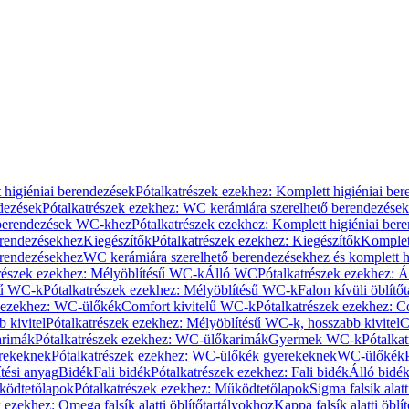
 higiéniai berendezések
Pótalkatrészek ezekhez: Komplett higiéniai be
dezések
Pótalkatrészek ezekhez: WC kerámiára szerelhető berendezések
 berendezések WC-khez
Pótalkatrészek ezekhez: Komplett higiéniai be
erendezésekhez
Kiegészítők
Pótalkatrészek ezekhez: Kiegészítők
Komplet
erendezésekhez
WC kerámiára szerelhető berendezésekhez és komplett h
részek ezekhez: Mélyöblítésű WC-k
Álló WC
Pótalkatrészek ezekhez: 
sű WC-k
Pótalkatrészek ezekhez: Mélyöblítésű WC-k
Falon kívüli öblítő
k ezekhez: WC-ülőkék
Comfort kivitelű WC-k
Pótalkatrészek ezekhez: C
 kivitel
Pótalkatrészek ezekhez: Mélyöblítésű WC-k, hosszabb kivitel
C
rimák
Pótalkatrészek ezekhez: WC-ülőkarimák
Gyermek WC-k
Pótalka
rekeknek
Pótalkatrészek ezekhez: WC-ülőkék gyerekeknek
WC-ülőkék
tési anyag
Bidék
Fali bidék
Pótalkatrészek ezekhez: Fali bidék
Álló bidé
ödtetőlapok
Pótalkatrészek ezekhez: Működtetőlapok
Sigma falsík alatt
 ezekhez: Omega falsík alatti öblítőtartályokhoz
Kappa falsík alatti öblí