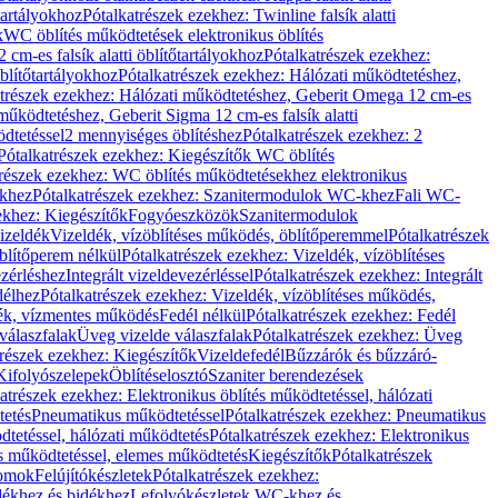
őtartályokhoz
Pótalkatrészek ezekhez: Twinline falsík alatti
k
WC öblítés működtetések elektronikus öblítés
cm-es falsík alatti öblítőtartályokhoz
Pótalkatrészek ezekhez:
blítőtartályokhoz
Pótalkatrészek ezekhez: Hálózati működtetéshez,
atrészek ezekhez: Hálózati működtetéshez, Geberit Omega 12 cm-es
űködtetéshez, Geberit Sigma 12 cm-es falsík alatti
dtetéssel
2 mennyiséges öblítéshez
Pótalkatrészek ezekhez: 2
Pótalkatrészek ezekhez: Kiegészítők WC öblítés
trészek ezekhez: WC öblítés működtetésekhez elektronikus
khez
Pótalkatrészek ezekhez: Szanitermodulok WC-khez
Fali WC-
ekhez: Kiegészítők
Fogyóeszközök
Szanitermodulok
izeldék
Vizeldék, vízöblítéses működés, öblítőperemmel
Pótalkatrészek
blítőperem nélkül
Pótalkatrészek ezekhez: Vizeldék, vízöblítéses
ezérléshez
Integrált vizeldevezérléssel
Pótalkatrészek ezekhez: Integrált
délhez
Pótalkatrészek ezekhez: Vizeldék, vízöblítéses működés,
dék, vízmentes működés
Fedél nélkül
Pótalkatrészek ezekhez: Fedél
válaszfalak
Üveg vizelde válaszfalak
Pótalkatrészek ezekhez: Üveg
trészek ezekhez: Kiegészítők
Vizeldefedél
Bűzzárók és bűzzáró-
Kifolyószelepek
Öblítéselosztó
Szaniter berendezések
atrészek ezekhez: Elektronikus öblítés működtetéssel, hálózati
tetés
Pneumatikus működtetéssel
Pótalkatrészek ezekhez: Pneumatikus
dtetéssel, hálózati működtetés
Pótalkatrészek ezekhez: Elektronikus
és működtetéssel, elemes működtetés
Kiegészítők
Pótalkatrészek
domok
Felújítókészletek
Pótalkatrészek ezekhez:
dékhez és bidékhez
Lefolyókészletek WC-khez és