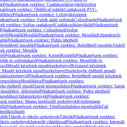
ök
Pótalkatrészek ezekhez: Csatlakozókönyökök
Szifon
katrészek ezekhez: Öblítőcső toldók
Csatlakozók PVC-
ldékhez
Pótalkatrészek ezekhez: Lefolyókészletek
alkatrészek ezekhez: Falsík alatti szifonok
Csőszifonok
Pótalkatrészek
zek ezekhez: Szifon csatlakozó
Csatlakozókönyökök
Pótalkatrészek
Pótalkatrészek ezekhez: Csőszifonok
Szifon
gyló
Mosdók
Mosdók
Pótalkatrészek ezekhez: Mosdók
Kétmedencés
osdók
Pótalkatrészek ezekhez: Pultra ültethető
Beépíthető mosdók
Pótalkatrészek ezekhez: Beépíthető mosdók
Alulról
szek ezekhez: Mosdók
ntő
Pótalkatrészek ezekhez: Kiöntő
Kiöntők
Pótalkatrészek ezekhez:
láb és szifontakaró
Pótalkatrészek ezekhez: Mosdóláb és
nzol
Mosdó készletek mosdószekrénnyel
Kézmosó készletek
z: Mosdó készletek mosdószekrénnyel
Szekrénybe építhető mosdó
osdószekrénnyel
Pótalkatrészek ezekhez: Beépíthető mosdó készletek
Kézmosókhoz
Mosdókhoz
Pótalkatrészek ezekhez:
orba építhető mosdó
Sarok kézmosókhoz
Pótalkatrészek ezekhez: Sarok
ő mosdóhoz, tálformájú
Pótalkatrészek ezekhez: Pultra ültethető
 mosdóhoz
Oldalszekrények
Pótalkatrészek ezekhez:
észek ezekhez: Magas kiegészítő szekrények
Középmagas
ítők
Pótalkatrészek ezekhez: Fürdőszobabútor-kiegészítők
Fali
törölközőtartó
zítők
Tükrök és tükrös szekrények
Tükrök
Pótalkatrészek ezekhez:
Tükrös szekrények
Integrált világítással
Pótalkatrészek ezekhez: Integrált
ugaszoló aljzatok
Szerelvények
Mosdócsaptelep
Pótalkatrészek