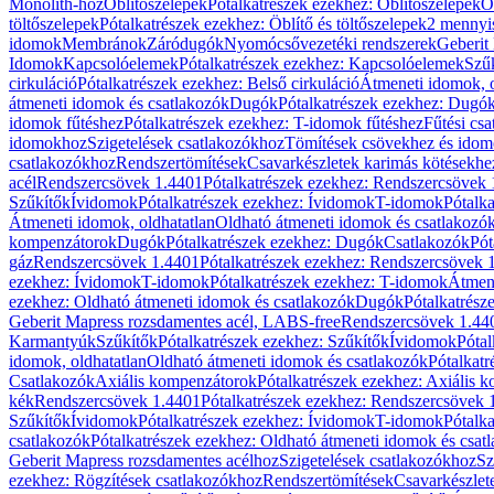
Monolith-hoz
Öblítőszelepek
Pótalkatrészek ezekhez: Öblítőszelepek
Ö
töltőszelepek
Pótalkatrészek ezekhez: Öblítő és töltőszelepek
2 mennyis
idomok
Membránok
Záródugók
Nyomócsővezetéki rendszerek
Geberit
Idomok
Kapcsolóelemek
Pótalkatrészek ezekhez: Kapcsolóelemek
Szű
cirkuláció
Pótalkatrészek ezekhez: Belső cirkuláció
Átmeneti idomok, o
átmeneti idomok és csatlakozók
Dugók
Pótalkatrészek ezekhez: Dugó
idomok fűtéshez
Pótalkatrészek ezekhez: T-idomok fűtéshez
Fűtési cs
idomokhoz
Szigetelések csatlakozókhoz
Tömítések csövekhez és ido
csatlakozókhoz
Rendszertömítések
Csavarkészletek karimás kötésekhe
acél
Rendszercsövek 1.4401
Pótalkatrészek ezekhez: Rendszercsövek
Szűkítők
Ívidomok
Pótalkatrészek ezekhez: Ívidomok
T-idomok
Pótalk
Átmeneti idomok, oldhatatlan
Oldható átmeneti idomok és csatlakozó
kompenzátorok
Dugók
Pótalkatrészek ezekhez: Dugók
Csatlakozók
Pót
gáz
Rendszercsövek 1.4401
Pótalkatrészek ezekhez: Rendszercsövek 
ezekhez: Ívidomok
T-idomok
Pótalkatrészek ezekhez: T-idomok
Átmene
ezekhez: Oldható átmeneti idomok és csatlakozók
Dugók
Pótalkatrész
Geberit Mapress rozsdamentes acél, LABS-free
Rendszercsövek 1.44
Karmantyúk
Szűkítők
Pótalkatrészek ezekhez: Szűkítők
Ívidomok
Pótal
idomok, oldhatatlan
Oldható átmeneti idomok és csatlakozók
Pótalkatr
Csatlakozók
Axiális kompenzátorok
Pótalkatrészek ezekhez: Axiális 
kék
Rendszercsövek 1.4401
Pótalkatrészek ezekhez: Rendszercsövek 
Szűkítők
Ívidomok
Pótalkatrészek ezekhez: Ívidomok
T-idomok
Pótalk
csatlakozók
Pótalkatrészek ezekhez: Oldható átmeneti idomok és csat
Geberit Mapress rozsdamentes acélhoz
Szigetelések csatlakozókhoz
Sz
ezekhez: Rögzítések csatlakozókhoz
Rendszertömítések
Csavarkészlet