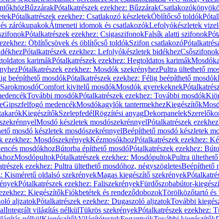
öntőkhöz
Bűzzárak
Pótalkatrészek ezekhez: Bűzzárak
Csatlakozókönyök
etek
Pótalkatrészek ezekhez: Csatlakozó készletek
Öblítőcső toldók
Pótal
 és zárókupakok
Átmeneti idomok és csatlakozók
Lefolyókészletek vize
szifonok
Pótalkatrészek ezekhez: Csigaszifonok
Falsík alatti szifonok
Pót
 ezekhez: Öblítőcsövek és öblítőcső toldók
Szifon csatlakozó
Pótalkatrés
idékhez
Pótalkatrészek ezekhez: Lefolyókészletek bidékhez
Csőszifonok
toldatos karimák
Pótalkatrészek ezekhez: Hegtoldatos karimák
Mosdóka
nyhez
Pótalkatrészek ezekhez: Mosdók szekrényhez
Pultra ültethető m
lig beépíthető mosdók
Pótalkatrészek ezekhez: Félig beépíthető mosdók
Sarokmosdó
Comfort kivitelű mosdók
Mosdók gyerekeknek
Pótalkatré
őmedencék
További mosdók
Pótalkatrészek ezekhez: További mosdók
Kiö
e
Gipszfelfogó medencék
Mosdókagylók tantermekhez
Kiegészítők
Mosdó
takarók
Kiegészítők
Szelepfedél
Rögzítési anyag
Dekorpanelek
Szerelőko
szekrénnyel
Mosdó készletek mosdószekrénnyel
Pótalkatrészek ezekhe
thető mosdó készletek mosdószekrénnyel
Beépíthető mosdó készletek m
ek ezekhez: Mosdószekrények
Kézmosókhoz
Pótalkatrészek ezekhez: 
edencés mosdókhoz
Bútorba építhető mosdó
Pótalkatrészek ezekhez: Bút
ókhoz
Mosdópultok
Pótalkatrészek ezekhez: Mosdópultok
Pultra ültethet
atrészek ezekhez: Pultra ültethető mosdóhoz, négyszögletes
Beépíthető
z: Kisméretű oldalsó szekrények
Magas kiegészítő szekrények
Pótalkatr
rények
Pótalkatrészek ezekhez: Faliszekrények
Fürdőszobabútor-kiegész
 ezekhez: Kiegészítők
Fiókbetétek és rendeződobozok
Törölközőtartó és 
oló aljzatok
Pótalkatrészek ezekhez: Dugaszoló aljzatok
További kiegés
al
Integrált világítás nélkül
Tükrös szekrények
Pótalkatrészek ezekhez: 
lágítás nélkül
Kiegészítők
Világítótestek
Fogantyúk
További kiegészítők
D