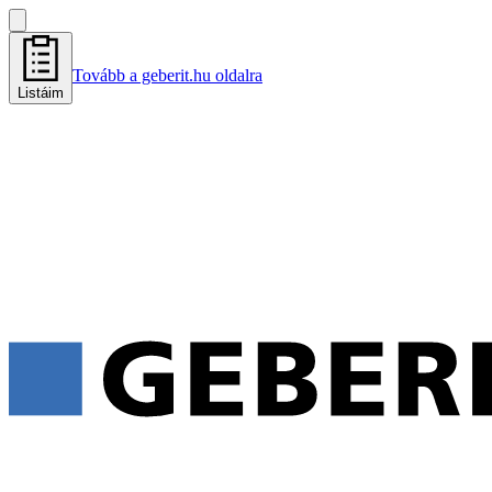
Tovább a geberit.hu oldalra
Listáim