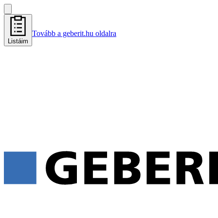
Tovább a geberit.hu oldalra
Listáim