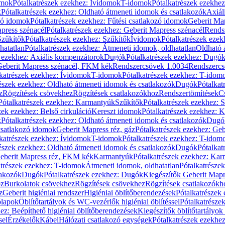
omok
Pótalkatrészek ezekhez: Ívidomok
T-idomok
Pótalkatrészek ezekhe
k
Pótalkatrészek ezekhez: Oldható átmeneti idomok és csatlakozók
Axiál
zó idomok
Pótalkatrészek ezekhez: Fűtési csatlakozó idomok
Geberit Map
press szénacél
Pótalkatrészek ezekhez: Geberit Mapress szénacél
Rends
Szűkítők
Pótalkatrészek ezekhez: Szűkítők
Ívidomok
Pótalkatrészek eze
hatatlan
Pótalkatrészek ezekhez: Átmeneti idomok, oldhatatlan
Oldható 
k ezekhez: Axiális kompenzátorok
Dugók
Pótalkatrészek ezekhez: Dugó
 Geberit Mapress szénacél, FKM kék
Rendszercsövek 1.0034
Rendszercs
katrészek ezekhez: Ívidomok
T-idomok
Pótalkatrészek ezekhez: T-idom
észek ezekhez: Oldható átmeneti idomok és csatlakozók
Dugók
Pótalkat
z
Rögzítések csövekhez
Rögzítések csatlakozókhoz
Rendszertömítések
C
Pótalkatrészek ezekhez: Karmantyúk
Szűkítők
Pótalkatrészek ezekhez: 
zek ezekhez: Belső cirkuláció
Kereszt idomok
Pótalkatrészek ezekhez: 
k
Pótalkatrészek ezekhez: Oldható átmeneti idomok és csatlakozók
Dugó
 csatlakozó idomok
Geberit Mapress réz, gáz
Pótalkatrészek ezekhez: Geb
katrészek ezekhez: Ívidomok
T-idomok
Pótalkatrészek ezekhez: T-idom
észek ezekhez: Oldható átmeneti idomok és csatlakozók
Dugók
Pótalkat
Geberit Mapress réz, FKM kék
Karmantyúk
Pótalkatrészek ezekhez: Ka
atrészek ezekhez: T-idomok
Átmeneti idomok, oldhatatlan
Pótalkatrésze
lakozók
Dugók
Pótalkatrészek ezekhez: Dugók
Kiegészítők Geberit Mapr
oz
Burkolatok csövekhez
Rögzítések csövekhez
Rögzítések csatlakozókh
z
Geberit higiéniai rendszer
Higiéniai öblítőberendezések
Pótalkatrészek 
ólapok
Öblítőtartályok és WC-vezérlők higiéniai öblítéssel
Pótalkatrésze
ez: Beépíthető higiéniai öblítőberendezések
Kiegészítők öblítőtartályok
sel
Érzékelők
Kábel
Hálózati csatlakozó egységek
Pótalkatrészek ezekhez