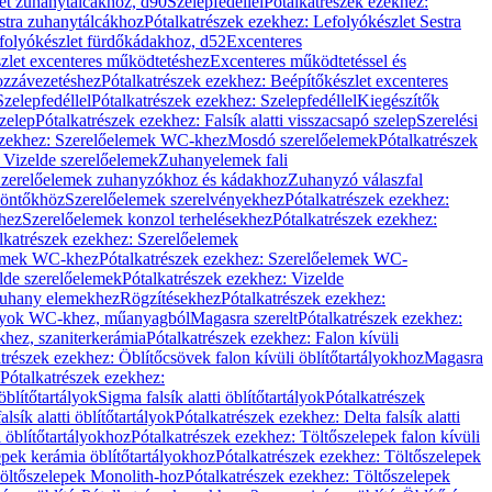
let zuhanytálcákhoz, d90
Szelepfedéllel
Pótalkatrészek ezekhez:
stra zuhanytálcákhoz
Pótalkatrészek ezekhez: Lefolyókészlet Sestra
efolyókészlet fürdőkádakhoz, d52
Excenteres
szlet excenteres működtetéshez
Excenteres működtetéssel és
ozzávezetéshez
Pótalkatrészek ezekhez: Beépítőkészlet excenteres
Szelepfedéllel
Pótalkatrészek ezekhez: Szelepfedéllel
Kiegészítők
szelep
Pótalkatrészek ezekhez: Falsík alatti visszacsapó szelep
Szerelési
ezekhez: Szerelőelemek WC-khez
Mosdó szerelőelemek
Pótalkatrészek
 Vizelde szerelőelemek
Zuhanyelemek fali
 Szerelőelemek zuhanyzókhoz és kádakhoz
Zuhanyzó válaszfal
iöntőkhöz
Szerelőelemek szerelvényekhez
Pótalkatrészek ezekhez:
hez
Szerelőelemek konzol terhelésekhez
Pótalkatrészek ezekhez:
lkatrészek ezekhez: Szerelőelemek
lemek WC-khez
Pótalkatrészek ezekhez: Szerelőelemek WC-
lde szerelőelemek
Pótalkatrészek ezekhez: Vizelde
uhany elemekhez
Rögzítésekhez
Pótalkatrészek ezekhez:
rtályok WC-khez, műanyagból
Magasra szerelt
Pótalkatrészek ezekhez:
khez, szaniterkerámia
Pótalkatrészek ezekhez: Falon kívüli
trészek ezekhez: Öblítőcsövek falon kívüli öblítőtartályokhoz
Magasra
Pótalkatrészek ezekhez:
 öblítőtartályok
Sigma falsík alatti öblítőtartályok
Pótalkatrészek
alsík alatti öblítőtartályok
Pótalkatrészek ezekhez: Delta falsík alatti
 öblítőtartályokhoz
Pótalkatrészek ezekhez: Töltőszelepek falon kívüli
epek kerámia öblítőtartályokhoz
Pótalkatrészek ezekhez: Töltőszelepek
öltőszelepek Monolith-hoz
Pótalkatrészek ezekhez: Töltőszelepek