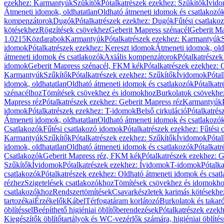
ezekhez: Karmantyúk
Szűkítők
Pótalkatrészek ezekhez: Szűkítők
Ívid
Átmeneti idomok, oldhatatlan
Oldható átmeneti idomok és csatlakozó
kompenzátorok
Dugók
Pótalkatrészek ezekhez: Dugók
Fűtési csatlako
kötésekhez
Rögzítések csövekhez
Geberit Mapress szénacél
Geberit Ma
1.0215
Közdarabok
Karmantyúk
Pótalkatrészek ezekhez: Karmantyúk
idomok
Pótalkatrészek ezekhez: Kereszt idomok
Átmeneti idomok, old
átmeneti idomok és csatlakozók
Axiális kompenzátorok
Pótalkatrésze
idomok
Geberit Mapress szénacél, FKM kék
Pótalkatrészek ezekhez:
Karmantyúk
Szűkítők
Pótalkatrészek ezekhez: Szűkítők
Ívidomok
Pótal
idomok, oldhatatlan
Oldható átmeneti idomok és csatlakozók
Pótalkatr
szénacélhoz
Tömítések csövekhez és idomokhoz
Burkolatok csövekhe
Mapress réz
Pótalkatrészek ezekhez: Geberit Mapress réz
Karmantyúk
idomok
Pótalkatrészek ezekhez: T-idomok
Belső cirkuláció
Pótalkatrés
Átmeneti idomok, oldhatatlan
Oldható átmeneti idomok és csatlakozó
Csatlakozók
Fűtési csatlakozó idomok
Pótalkatrészek ezekhez: Fűtési
Karmantyúk
Szűkítők
Pótalkatrészek ezekhez: Szűkítők
Ívidomok
Pótal
idomok, oldhatatlan
Oldható átmeneti idomok és csatlakozók
Pótalkatr
Csatlakozók
Geberit Mapress réz, FKM kék
Pótalkatrészek ezekhez: 
Szűkítők
Ívidomok
Pótalkatrészek ezekhez: Ívidomok
T-idomok
Pótalk
csatlakozók
Pótalkatrészek ezekhez: Oldható átmeneti idomok és csat
rézhez
Szigetelések csatlakozókhoz
Tömítések csövekhez és idomokh
csatlakozókhoz
Rendszertömítések
Csavarkészletek karimás kötésekhe
tartozékai
Érzékelők
Kábel
Térfogatáram korlátozó
Burkolatok és takar
öblítéssel
Beépíthető higiéniai öblítőberendezések
Pótalkatrészek ezekh
Kiegészítők öblítőtartályok és WC-vezérlők számára, higiéniai öblítés