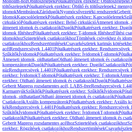
Monolith-hoz
Öblítőszelepek
Pótalkatrészek ezekhez: Öblítőszelepek
Ö
töltőszelepek
Pótalkatrészek ezekhez: Öblítő és töltőszelepek
2 mennyis
idomok
Membránok
Záródugók
Nyomócsővezetéki rendszerek
Geberit
Idomok
Kapcsolóelemek
Pótalkatrészek ezekhez: Kapcsolóelemek
Szű
cirkuláció
Pótalkatrészek ezekhez: Belső cirkuláció
Átmeneti idomok, o
átmeneti idomok és csatlakozók
Dugók
Pótalkatrészek ezekhez: Dugó
idomok fűtéshez
Pótalkatrészek ezekhez: T-idomok fűtéshez
Fűtési cs
idomokhoz
Szigetelések csatlakozókhoz
Tömítések csövekhez és ido
csatlakozókhoz
Rendszertömítések
Csavarkészletek karimás kötésekhe
acél
Rendszercsövek 1.4401
Pótalkatrészek ezekhez: Rendszercsövek
Szűkítők
Ívidomok
Pótalkatrészek ezekhez: Ívidomok
T-idomok
Pótalk
Átmeneti idomok, oldhatatlan
Oldható átmeneti idomok és csatlakozó
kompenzátorok
Dugók
Pótalkatrészek ezekhez: Dugók
Csatlakozók
Pót
gáz
Rendszercsövek 1.4401
Pótalkatrészek ezekhez: Rendszercsövek 
ezekhez: Ívidomok
T-idomok
Pótalkatrészek ezekhez: T-idomok
Átmene
ezekhez: Oldható átmeneti idomok és csatlakozók
Dugók
Pótalkatrész
Geberit Mapress rozsdamentes acél, LABS-free
Rendszercsövek 1.44
Karmantyúk
Szűkítők
Pótalkatrészek ezekhez: Szűkítők
Ívidomok
Pótal
idomok, oldhatatlan
Oldható átmeneti idomok és csatlakozók
Pótalkatr
Csatlakozók
Axiális kompenzátorok
Pótalkatrészek ezekhez: Axiális 
kék
Rendszercsövek 1.4401
Pótalkatrészek ezekhez: Rendszercsövek 
Szűkítők
Ívidomok
Pótalkatrészek ezekhez: Ívidomok
T-idomok
Pótalk
csatlakozók
Pótalkatrészek ezekhez: Oldható átmeneti idomok és csat
Geberit Mapress rozsdamentes acélhoz
Szigetelések csatlakozókhoz
Sz
ezekhez: Rögzítések csatlakozókhoz
Rendszertömítések
Csavarkészlet