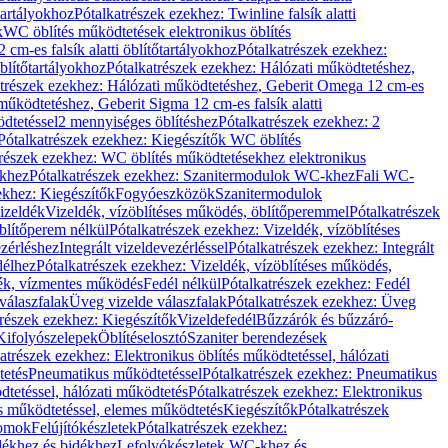
őtartályokhoz
Pótalkatrészek ezekhez: Twinline falsík alatti
k
WC öblítés működtetések elektronikus öblítés
cm-es falsík alatti öblítőtartályokhoz
Pótalkatrészek ezekhez:
blítőtartályokhoz
Pótalkatrészek ezekhez: Hálózati működtetéshez,
atrészek ezekhez: Hálózati működtetéshez, Geberit Omega 12 cm-es
űködtetéshez, Geberit Sigma 12 cm-es falsík alatti
dtetéssel
2 mennyiséges öblítéshez
Pótalkatrészek ezekhez: 2
Pótalkatrészek ezekhez: Kiegészítők WC öblítés
trészek ezekhez: WC öblítés működtetésekhez elektronikus
khez
Pótalkatrészek ezekhez: Szanitermodulok WC-khez
Fali WC-
ekhez: Kiegészítők
Fogyóeszközök
Szanitermodulok
izeldék
Vizeldék, vízöblítéses működés, öblítőperemmel
Pótalkatrészek
blítőperem nélkül
Pótalkatrészek ezekhez: Vizeldék, vízöblítéses
ezérléshez
Integrált vizeldevezérléssel
Pótalkatrészek ezekhez: Integrált
délhez
Pótalkatrészek ezekhez: Vizeldék, vízöblítéses működés,
dék, vízmentes működés
Fedél nélkül
Pótalkatrészek ezekhez: Fedél
válaszfalak
Üveg vizelde válaszfalak
Pótalkatrészek ezekhez: Üveg
trészek ezekhez: Kiegészítők
Vizeldefedél
Bűzzárók és bűzzáró-
Kifolyószelepek
Öblítéselosztó
Szaniter berendezések
atrészek ezekhez: Elektronikus öblítés működtetéssel, hálózati
tetés
Pneumatikus működtetéssel
Pótalkatrészek ezekhez: Pneumatikus
dtetéssel, hálózati működtetés
Pótalkatrészek ezekhez: Elektronikus
és működtetéssel, elemes működtetés
Kiegészítők
Pótalkatrészek
domok
Felújítókészletek
Pótalkatrészek ezekhez:
dékhez és bidékhez
Lefolyókészletek WC-khez és