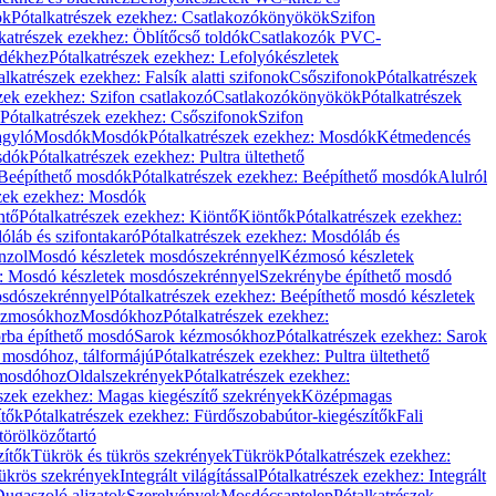
ök
Pótalkatrészek ezekhez: Csatlakozókönyökök
Szifon
katrészek ezekhez: Öblítőcső toldók
Csatlakozók PVC-
ldékhez
Pótalkatrészek ezekhez: Lefolyókészletek
alkatrészek ezekhez: Falsík alatti szifonok
Csőszifonok
Pótalkatrészek
zek ezekhez: Szifon csatlakozó
Csatlakozókönyökök
Pótalkatrészek
Pótalkatrészek ezekhez: Csőszifonok
Szifon
gyló
Mosdók
Mosdók
Pótalkatrészek ezekhez: Mosdók
Kétmedencés
osdók
Pótalkatrészek ezekhez: Pultra ültethető
Beépíthető mosdók
Pótalkatrészek ezekhez: Beépíthető mosdók
Alulról
szek ezekhez: Mosdók
ntő
Pótalkatrészek ezekhez: Kiöntő
Kiöntők
Pótalkatrészek ezekhez:
láb és szifontakaró
Pótalkatrészek ezekhez: Mosdóláb és
nzol
Mosdó készletek mosdószekrénnyel
Kézmosó készletek
z: Mosdó készletek mosdószekrénnyel
Szekrénybe építhető mosdó
osdószekrénnyel
Pótalkatrészek ezekhez: Beépíthető mosdó készletek
Kézmosókhoz
Mosdókhoz
Pótalkatrészek ezekhez:
orba építhető mosdó
Sarok kézmosókhoz
Pótalkatrészek ezekhez: Sarok
ő mosdóhoz, tálformájú
Pótalkatrészek ezekhez: Pultra ültethető
 mosdóhoz
Oldalszekrények
Pótalkatrészek ezekhez:
észek ezekhez: Magas kiegészítő szekrények
Középmagas
ítők
Pótalkatrészek ezekhez: Fürdőszobabútor-kiegészítők
Fali
törölközőtartó
zítők
Tükrök és tükrös szekrények
Tükrök
Pótalkatrészek ezekhez:
Tükrös szekrények
Integrált világítással
Pótalkatrészek ezekhez: Integrált
ugaszoló aljzatok
Szerelvények
Mosdócsaptelep
Pótalkatrészek