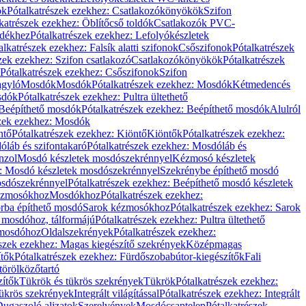
ök
Pótalkatrészek ezekhez: Csatlakozókönyökök
Szifon
katrészek ezekhez: Öblítőcső toldók
Csatlakozók PVC-
ldékhez
Pótalkatrészek ezekhez: Lefolyókészletek
alkatrészek ezekhez: Falsík alatti szifonok
Csőszifonok
Pótalkatrészek
zek ezekhez: Szifon csatlakozó
Csatlakozókönyökök
Pótalkatrészek
Pótalkatrészek ezekhez: Csőszifonok
Szifon
gyló
Mosdók
Mosdók
Pótalkatrészek ezekhez: Mosdók
Kétmedencés
osdók
Pótalkatrészek ezekhez: Pultra ültethető
Beépíthető mosdók
Pótalkatrészek ezekhez: Beépíthető mosdók
Alulról
szek ezekhez: Mosdók
ntő
Pótalkatrészek ezekhez: Kiöntő
Kiöntők
Pótalkatrészek ezekhez:
láb és szifontakaró
Pótalkatrészek ezekhez: Mosdóláb és
nzol
Mosdó készletek mosdószekrénnyel
Kézmosó készletek
z: Mosdó készletek mosdószekrénnyel
Szekrénybe építhető mosdó
osdószekrénnyel
Pótalkatrészek ezekhez: Beépíthető mosdó készletek
Kézmosókhoz
Mosdókhoz
Pótalkatrészek ezekhez:
orba építhető mosdó
Sarok kézmosókhoz
Pótalkatrészek ezekhez: Sarok
ő mosdóhoz, tálformájú
Pótalkatrészek ezekhez: Pultra ültethető
 mosdóhoz
Oldalszekrények
Pótalkatrészek ezekhez:
észek ezekhez: Magas kiegészítő szekrények
Középmagas
ítők
Pótalkatrészek ezekhez: Fürdőszobabútor-kiegészítők
Fali
törölközőtartó
zítők
Tükrök és tükrös szekrények
Tükrök
Pótalkatrészek ezekhez:
Tükrös szekrények
Integrált világítással
Pótalkatrészek ezekhez: Integrált
ugaszoló aljzatok
Szerelvények
Mosdócsaptelep
Pótalkatrészek