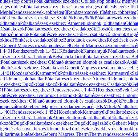
blítés-stop öblítés
Pótalkatrészek ezekhez: Öblítés-stop öblítés
2 mennyis
éges öblítés
Pótalkatrészek ezekhez: 2 mennyiséges öblítés
Kiegészítők
 Mepla
Rendszercsövek, többrétegű
Rendszercsövek fűtéshez, többréteg
kítők
Pótalkatrészek ezekhez: Szűkítők
Könyökök
Pótalkatrészek ezekh
ldhatatlan
Pótalkatrészek ezekhez: Átmeneti idomok, oldhatatlan
Oldhat
k
Csatlakozók
Pótalkatrészek ezekhez: Csatlakozók
Elosztók menetes csa
atlakozó idomok
Pótalkatrészek ezekhez: Fűtési csatlakozó idomok
Kiegé
mokhoz
Tömítések csatlakozókhoz
Burkolatok csövekhez
Rögzítések csö
z
Geberit Mapress rozsdamentes acél
Geberit Mapress rozsdamentes acé
 1.4401
Rendszercsövek 1.4521
Közdarabok
Karmantyúk
Pótalkatrészek
atrészek ezekhez: T-idomok
Belső cirkuláció
Pótalkatrészek ezekhez: Bel
k
Pótalkatrészek ezekhez: Oldható átmeneti idomok és csatlakozók
Axiál
alkatrészek ezekhez: Csatlakozók
Geberit Mapress rozsdamentes acél, 
1.4401
Közdarabok
Karmantyúk
Pótalkatrészek ezekhez: Karmantyúk
Sz
ti idomok, oldhatatlan
Pótalkatrészek ezekhez: Átmeneti idomok, oldha
ek ezekhez: Dugók
Csatlakozók
Pótalkatrészek ezekhez: Csatlakozók
Geb
01
Pótalkatrészek ezekhez: Rendszercsövek 1.4401
Rendszercsövek 1.4
katrészek ezekhez: Ívidomok
T-idomok
Pótalkatrészek ezekhez: T-idom
észek ezekhez: Oldható átmeneti idomok és csatlakozók
Dugók
Pótalkat
kompenzátorok
Geberit Mapress rozsdamentes acél, FKM kék
Pótalkatré
1.4401
Rendszercsövek 1.4521
Közdarabok
Karmantyúk
Pótalkatrészek
atrészek ezekhez: T-idomok
Átmeneti idomok, oldhatatlan
Pótalkatrésze
lakozók
Dugók
Pótalkatrészek ezekhez: Dugók
Kiegészítők Geberit Mapr
igetelések csövekhez és idomokhoz
Tömítések csövekhez és idomokho
ek karimás kötésekhez
Geberit Mapress Therm
Therm rendszercsövek
Id