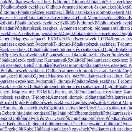
omok
Pótalkatrészek ezekhez: Ívidomok
T-idomok
Pótalkatrészek ezekhe
k
Pótalkatrészek ezekhez: Oldható átmeneti idomok és csatlakozók
Axiál
zó idomok
Pótalkatrészek ezekhez: Fűtési csatlakozó idomok
Geberit Map
press szénacél
Pótalkatrészek ezekhez: Geberit Mapress szénacél
Rends
Szűkítők
Pótalkatrészek ezekhez: Szűkítők
Ívidomok
Pótalkatrészek eze
hatatlan
Pótalkatrészek ezekhez: Átmeneti idomok, oldhatatlan
Oldható 
k ezekhez: Axiális kompenzátorok
Dugók
Pótalkatrészek ezekhez: Dugó
 Geberit Mapress szénacél, FKM kék
Rendszercsövek 1.0034
Rendszercs
katrészek ezekhez: Ívidomok
T-idomok
Pótalkatrészek ezekhez: T-idom
észek ezekhez: Oldható átmeneti idomok és csatlakozók
Dugók
Pótalkat
z
Rögzítések csövekhez
Rögzítések csatlakozókhoz
Rendszertömítések
C
Pótalkatrészek ezekhez: Karmantyúk
Szűkítők
Pótalkatrészek ezekhez: 
zek ezekhez: Belső cirkuláció
Kereszt idomok
Pótalkatrészek ezekhez: 
k
Pótalkatrészek ezekhez: Oldható átmeneti idomok és csatlakozók
Dugó
 csatlakozó idomok
Geberit Mapress réz, gáz
Pótalkatrészek ezekhez: Geb
katrészek ezekhez: Ívidomok
T-idomok
Pótalkatrészek ezekhez: T-idom
észek ezekhez: Oldható átmeneti idomok és csatlakozók
Dugók
Pótalkat
Geberit Mapress réz, FKM kék
Karmantyúk
Pótalkatrészek ezekhez: Ka
atrészek ezekhez: T-idomok
Átmeneti idomok, oldhatatlan
Pótalkatrésze
lakozók
Dugók
Pótalkatrészek ezekhez: Dugók
Kiegészítők Geberit Mapr
oz
Burkolatok csövekhez
Rögzítések csövekhez
Rögzítések csatlakozókh
z
Geberit higiéniai rendszer
Higiéniai öblítőberendezések
Pótalkatrészek 
ólapok
Öblítőtartályok és WC-vezérlők higiéniai öblítéssel
Pótalkatrésze
ez: Beépíthető higiéniai öblítőberendezések
Kiegészítők öblítőtartályok
sel
Érzékelők
Kábel
Hálózati csatlakozó egységek
Pótalkatrészek ezekhez