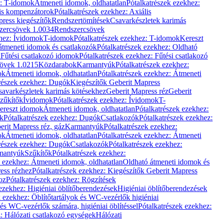
z: T-idomok
Átmeneti idomok, oldhatatlan
Pótalkatrészek ezekhez:
is kompenzátorok
Pótalkatrészek ezekhez: Axiális
ress kiegészítők
Rendszertömítések
Csavarkészletek karimás
zercsövek 1.0034
Rendszercsövek
khez: Ívidomok
T-idomok
Pótalkatrészek ezekhez: T-idomok
Kereszt
átmeneti idomok és csatlakozók
Pótalkatrészek ezekhez: Oldható
k
Fűtési csatlakozó idomok
Pótalkatrészek ezekhez: Fűtési csatlakozó
övek 1.0215
Közdarabok
Karmantyúk
Pótalkatrészek ezekhez:
ok
Átmeneti idomok, oldhatatlan
Pótalkatrészek ezekhez: Átmeneti
részek ezekhez: Dugók
Kiegészítők Geberit Mapress
savarkészletek karimás kötésekhez
Geberit Mapress réz
Geberit
Szűkítők
Ívidomok
Pótalkatrészek ezekhez: Ívidomok
T-
Kereszt idomok
Átmeneti idomok, oldhatatlan
Pótalkatrészek ezekhez:
k
Pótalkatrészek ezekhez: Dugók
Csatlakozók
Pótalkatrészek ezekhez:
erit Mapress réz, gáz
Karmantyúk
Pótalkatrészek ezekhez:
ok
Átmeneti idomok, oldhatatlan
Pótalkatrészek ezekhez: Átmeneti
részek ezekhez: Dugók
Csatlakozók
Pótalkatrészek ezekhez:
rmantyúk
Szűkítők
Pótalkatrészek ezekhez:
k ezekhez: Átmeneti idomok, oldhatatlan
Oldható átmeneti idomok és
ess rézhez
Pótalkatrészek ezekhez: Kiegészítők Geberit Mapress
oz
Pótalkatrészek ezekhez: Rögzítések
ezekhez: Higiéniai öblítőberendezések
Higiéniai öblítőberendezések
k ezekhez: Öblítőtartályok és WC-vezérlők higiéniai
 és WC-vezérlők számára, higiéniai öblítéssel
Pótalkatrészek ezekhez:
: Hálózati csatlakozó egységek
Hálózati