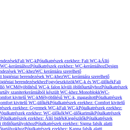
rendezések
Fali WC-k
Pótalkatrészek ezekhez: Fali WC-k
Álló
WC-kerámiához
Pótalkatrészek ezekhez: WC-kerámiához
Design
rendezések WC-khez
WC kerámiára szerelhető
t higiéniai berendezések WC-khez
WC kerámiára szerelhető
igiéniai berendezésekhez
Fogyóeszközök
WC-k és WC-ülőkék
Fali
Álló WC
Mélyöblítésű WC-k falon kívüli öblítőtartályhoz
Pótalkatrészek
tartály szaniterkerámiából készült WC-khez.
Monoblokk
WC-
omfort kivitelű WC-k
Mélyöblítésű WC-k, magasított
Pótalkatrészek
omfort kivitelű WC-ülőkék
Pótalkatrészek ezekhez: Comfort kivitelű
trészek ezekhez: Gyermek WC-k
Fali WC-k
Pótalkatrészek ezekhez:
Pótalkatrészek ezekhez: WC-ülőkék
WC-ülőkarimák
Pótalkatrészek
k
Pótalkatrészek ezekhez: Álló bidék
Kiegészítők
Pótalkatrészek
i öblítőtartályokhoz
Pótalkatrészek ezekhez: Sigma falsík alatti
tőtartályokhoz
Pótalkatrészek ezekhez: Kappa falsík alatti