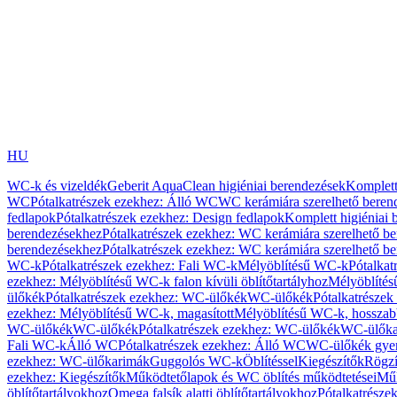
HU
WC-k és vizeldék
Geberit AquaClean higiéniai berendezések
Komplett
WC
Pótalkatrészek ezekhez: Álló WC
WC kerámiára szerelhető beren
fedlapok
Pótalkatrészek ezekhez: Design fedlapok
Komplett higiéniai
berendezésekhez
Pótalkatrészek ezekhez: WC kerámiára szerelhető b
berendezésekhez
Pótalkatrészek ezekhez: WC kerámiára szerelhető b
WC-k
Pótalkatrészek ezekhez: Fali WC-k
Mélyöblítésű WC-k
Pótalkat
ezekhez: Mélyöblítésű WC-k falon kívüli öblítőtartályhoz
Mélyöblíté
ülőkék
Pótalkatrészek ezekhez: WC-ülőkék
WC-ülőkék
Pótalkatrésze
ezekhez: Mélyöblítésű WC-k, magasított
Mélyöblítésű WC-k, hosszabb
WC-ülőkék
WC-ülőkék
Pótalkatrészek ezekhez: WC-ülőkék
WC-ülőka
Fali WC-k
Álló WC
Pótalkatrészek ezekhez: Álló WC
WC-ülőkék gye
ezekhez: WC-ülőkarimák
Guggolós WC-k
Öblítéssel
Kiegészítők
Rögzí
ezekhez: Kiegészítők
Működtetőlapok és WC öblítés működtetései
Műk
öblítőtartályokhoz
Omega falsík alatti öblítőtartályokhoz
Pótalkatrészek