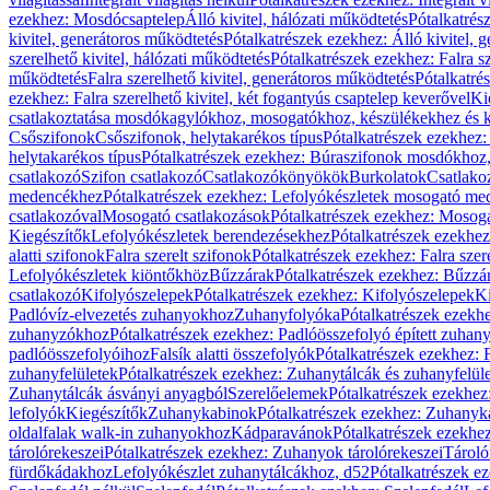
ezekhez: Mosdócsaptelep
Álló kivitel, hálózati működtetés
Pótalkatrés
kivitel, generátoros működtetés
Pótalkatrészek ezekhez: Álló kivitel, 
szerelhető kivitel, hálózati működtetés
Pótalkatrészek ezekhez: Falra sz
működtetés
Falra szerelhető kivitel, generátoros működtetés
Pótalkatré
ezekhez: Falra szerelhető kivitel, két fogantyús csaptelep keverővel
Ki
csatlakoztatása mosdókagylókhoz, mosogatókhoz, készülékekhez és
Csőszifonok
Csőszifonok, helytakarékos típus
Pótalkatrészek ezekhez:
helytakarékos típus
Pótalkatrészek ezekhez: Búraszifonok mosdókhoz, 
csatlakozó
Szifon csatlakozó
Csatlakozókönyökök
Burkolatok
Csatlako
medencékhez
Pótalkatrészek ezekhez: Lefolyókészletek mosogató m
csatlakozóval
Mosogató csatlakozások
Pótalkatrészek ezekhez: Mosoga
Kiegészítők
Lefolyókészletek berendezésekhez
Pótalkatrészek ezekhe
alatti szifonok
Falra szerelt szifonok
Pótalkatrészek ezekhez: Falra szer
Lefolyókészletek kiöntőkhöz
Bűzzárak
Pótalkatrészek ezekhez: Bűzzá
csatlakozó
Kifolyószelepek
Pótalkatrészek ezekhez: Kifolyószelepek
Ki
Padlóvíz-elvezetés zuhanyokhoz
Zuhanyfolyóka
Pótalkatrészek ezekh
zuhanyzókhoz
Pótalkatrészek ezekhez: Padlóösszefolyó épített zuha
padlóösszefolyóihoz
Falsík alatti összefolyók
Pótalkatrészek ezekhez: F
zuhanyfelületek
Pótalkatrészek ezekhez: Zuhanytálcák és zuhanyfelül
Zuhanytálcák ásványi anyagból
Szerelőelemek
Pótalkatrészek ezekhez
lefolyók
Kiegészítők
Zuhanykabinok
Pótalkatrészek ezekhez: Zuhanyk
oldalfalak walk-in zuhanyokhoz
Kádparavánok
Pótalkatrészek ezekh
tárolórekeszei
Pótalkatrészek ezekhez: Zuhanyok tárolórekeszei
Tároló
fürdőkádakhoz
Lefolyókészlet zuhanytálcákhoz, d52
Pótalkatrészek e