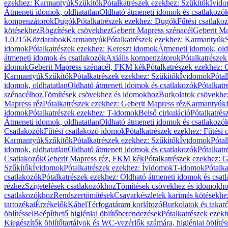
ezekhez: Karmantyúk
Szűkítők
Pótalkatrészek ezekhez: Szűkítők
Ívid
Átmeneti idomok, oldhatatlan
Oldható átmeneti idomok és csatlakozó
kompenzátorok
Dugók
Pótalkatrészek ezekhez: Dugók
Fűtési csatlako
kötésekhez
Rögzítések csövekhez
Geberit Mapress szénacél
Geberit Ma
1.0215
Közdarabok
Karmantyúk
Pótalkatrészek ezekhez: Karmantyúk
idomok
Pótalkatrészek ezekhez: Kereszt idomok
Átmeneti idomok, old
átmeneti idomok és csatlakozók
Axiális kompenzátorok
Pótalkatrésze
idomok
Geberit Mapress szénacél, FKM kék
Pótalkatrészek ezekhez:
Karmantyúk
Szűkítők
Pótalkatrészek ezekhez: Szűkítők
Ívidomok
Pótal
idomok, oldhatatlan
Oldható átmeneti idomok és csatlakozók
Pótalkatr
szénacélhoz
Tömítések csövekhez és idomokhoz
Burkolatok csövekhe
Mapress réz
Pótalkatrészek ezekhez: Geberit Mapress réz
Karmantyúk
idomok
Pótalkatrészek ezekhez: T-idomok
Belső cirkuláció
Pótalkatrés
Átmeneti idomok, oldhatatlan
Oldható átmeneti idomok és csatlakozó
Csatlakozók
Fűtési csatlakozó idomok
Pótalkatrészek ezekhez: Fűtési
Karmantyúk
Szűkítők
Pótalkatrészek ezekhez: Szűkítők
Ívidomok
Pótal
idomok, oldhatatlan
Oldható átmeneti idomok és csatlakozók
Pótalkatr
Csatlakozók
Geberit Mapress réz, FKM kék
Pótalkatrészek ezekhez: 
Szűkítők
Ívidomok
Pótalkatrészek ezekhez: Ívidomok
T-idomok
Pótalk
csatlakozók
Pótalkatrészek ezekhez: Oldható átmeneti idomok és csat
rézhez
Szigetelések csatlakozókhoz
Tömítések csövekhez és idomokh
csatlakozókhoz
Rendszertömítések
Csavarkészletek karimás kötésekhe
tartozékai
Érzékelők
Kábel
Térfogatáram korlátozó
Burkolatok és takar
öblítéssel
Beépíthető higiéniai öblítőberendezések
Pótalkatrészek ezekh
Kiegészítők öblítőtartályok és WC-vezérlők számára, higiéniai öblítés