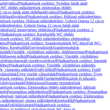
őtartályokhoz
Pótalkatrészek ezekhez: Twinline falsík alatti
k
WC öblítés működtetések elektronikus öblítés
cm-es falsík alatti öblítőtartályokhoz
Pótalkatrészek ezekhez:
blítőtartályokhoz
Pótalkatrészek ezekhez: Hálózati működtetéshez,
atrészek ezekhez: Hálózati működtetéshez, Geberit Omega 12 cm-es
űködtetéshez, Geberit Sigma 12 cm-es falsík alatti
dtetéssel
2 mennyiséges öblítéshez
Pótalkatrészek ezekhez: 2
Pótalkatrészek ezekhez: Kiegészítők WC öblítés
trészek ezekhez: WC öblítés működtetésekhez elektronikus
khez
Pótalkatrészek ezekhez: Szanitermodulok WC-khez
Fali WC-
ekhez: Kiegészítők
Fogyóeszközök
Szanitermodulok
izeldék
Vizeldék, vízöblítéses működés, öblítőperemmel
Pótalkatrészek
blítőperem nélkül
Pótalkatrészek ezekhez: Vizeldék, vízöblítéses
ezérléshez
Integrált vizeldevezérléssel
Pótalkatrészek ezekhez: Integrált
délhez
Pótalkatrészek ezekhez: Vizeldék, vízöblítéses működés,
dék, vízmentes működés
Fedél nélkül
Pótalkatrészek ezekhez: Fedél
válaszfalak
Üveg vizelde válaszfalak
Pótalkatrészek ezekhez: Üveg
trészek ezekhez: Kiegészítők
Vizeldefedél
Bűzzárók és bűzzáró-
Kifolyószelepek
Öblítéselosztó
Szaniter berendezések
atrészek ezekhez: Elektronikus öblítés működtetéssel, hálózati
tetés
Pneumatikus működtetéssel
Pótalkatrészek ezekhez: Pneumatikus
dtetéssel, hálózati működtetés
Pótalkatrészek ezekhez: Elektronikus
és működtetéssel, elemes működtetés
Kiegészítők
Pótalkatrészek
domok
Felújítókészletek
Pótalkatrészek ezekhez:
dékhez és bidékhez
Lefolyókészletek WC-khez és