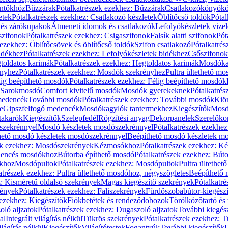
öntőkhöz
Bűzzárak
Pótalkatrészek ezekhez: Bűzzárak
Csatlakozókönyök
etek
Pótalkatrészek ezekhez: Csatlakozó készletek
Öblítőcső toldók
Pótal
 és zárókupakok
Átmeneti idomok és csatlakozók
Lefolyókészletek vize
szifonok
Pótalkatrészek ezekhez: Csigaszifonok
Falsík alatti szifonok
Pót
 ezekhez: Öblítőcsövek és öblítőcső toldók
Szifon csatlakozó
Pótalkatrés
idékhez
Pótalkatrészek ezekhez: Lefolyókészletek bidékhez
Csőszifonok
toldatos karimák
Pótalkatrészek ezekhez: Hegtoldatos karimák
Mosdóka
nyhez
Pótalkatrészek ezekhez: Mosdók szekrényhez
Pultra ültethető m
lig beépíthető mosdók
Pótalkatrészek ezekhez: Félig beépíthető mosdók
Sarokmosdó
Comfort kivitelű mosdók
Mosdók gyerekeknek
Pótalkatré
őmedencék
További mosdók
Pótalkatrészek ezekhez: További mosdók
Kiö
e
Gipszfelfogó medencék
Mosdókagylók tantermekhez
Kiegészítők
Mosdó
takarók
Kiegészítők
Szelepfedél
Rögzítési anyag
Dekorpanelek
Szerelőko
szekrénnyel
Mosdó készletek mosdószekrénnyel
Pótalkatrészek ezekhe
thető mosdó készletek mosdószekrénnyel
Beépíthető mosdó készletek m
ek ezekhez: Mosdószekrények
Kézmosókhoz
Pótalkatrészek ezekhez: 
edencés mosdókhoz
Bútorba építhető mosdó
Pótalkatrészek ezekhez: Bút
ókhoz
Mosdópultok
Pótalkatrészek ezekhez: Mosdópultok
Pultra ültethet
atrészek ezekhez: Pultra ültethető mosdóhoz, négyszögletes
Beépíthető
z: Kisméretű oldalsó szekrények
Magas kiegészítő szekrények
Pótalkatr
rények
Pótalkatrészek ezekhez: Faliszekrények
Fürdőszobabútor-kiegész
 ezekhez: Kiegészítők
Fiókbetétek és rendeződobozok
Törölközőtartó és 
oló aljzatok
Pótalkatrészek ezekhez: Dugaszoló aljzatok
További kiegés
al
Integrált világítás nélkül
Tükrös szekrények
Pótalkatrészek ezekhez: 
lágítás nélkül
Kiegészítők
Világítótestek
Fogantyúk
További kiegészítők
D