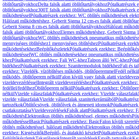
öblítőtartályokhoz
Delta falsík alatti öblítőtartályokhoz
Pótalkatrészek e
öblítőtartályokhoz
300T falsík alatti öblítőtartályokhoz
Pótalkatrészek e
működtetéssel
Pótalkatrészek ezekhez: WC öblítés működtetések elekt
Hálózati működtetéshez, Geberit Sigma 12 cm-es falsík alatti öblítőta
Geberit Sigma 8 cm-es falsík alatti öblítőtartályokhoz
Hálózati működte
falsík alatti öblítőtartályokhoz
Elemes működtetéshez, Geberit Sigma 12 
öblítőtartályokhoz
WC öblítés működtetések pneumatikus működtetéss
mennyiséges öblítéshez
1 mennyiséges öblítéshez
Pótalkatrészek ezekh
működtetésekhez
Beépítőkészletek
Pótalkatrészek ezekhez: Beépítőkés
működtetéssel
WC öblítés működtetésekhez pneumatikus működtetéss
khez
Pótalkatrészek ezekhez: Fali WC-khez
Talpon álló WC-khez
Póta
bidékhez
Pótalkatrészek ezekhez: Szanitermodulok bidékhez
Fali és t
ezekhez: Vizeldék, vízöblítéses működés, öblítőperemmel
Fedél nélkü
működés, öblítőperem nélkül
Falon kívüli vagy falsík alatti vizeldevez
vizeldevezérléssel
Integrált vizeldevezérléshez
Pótalkatrészek ezekhez: 
fedéllel/fedélhez
Öblítőperem nélkül
Pótalkatrészek ezekhez: Öblítőpe
nélkül
Vizelde válaszfalak
Pótalkatrészek ezekhez: Vizelde válaszfalak
vizelde válaszfalak
Vizelde válaszfalak szaniterkerámiából
Pótalkatrés
tartozékok
Öblítőcsövek, öblítőívek és átmeneti idomok
Pótalkatrészek
csatlakoztatása
Vizeldevezérlések
Falsík alatt
Pótalkatrészek ezekhez: Fa
működtetés
Elektronikus öblítés működtetéssel, elemes működtetés
Pót
működtetéssel
Basic
Pótalkatrészek ezekhez: Basic
Falon kívüli szerelé
öblítés működtetéssel, hálózati működtetés
Elektronikus öblítés működ
ezekhez: Kiegészítők
Beépítő- és átalakító készlet
Pótalkatrészek ezekhe
Felújítókészletek
Takarólapok
Integrált vezérlések
Egyéb tartozékok
Kez