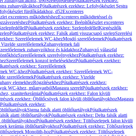
let zuhanytálcákhoz, d90
Szelepfedéllel
Pótalkatrészek ezekhez:
stra zuhanytálcákhoz
Pótalkatrészek ezekhez: Lefolyókészlet Sestra
efolyókészlet fürdőkádakhoz, d52
Excenteres
szlet excenteres működtetéshez
Excenteres működtetéssel és
ozzávezetéshez
Pótalkatrészek ezekhez: Beépítőkészlet excenteres
Szelepfedéllel
Pótalkatrészek ezekhez: Szelepfedéllel
Kiegészítők
szelep
Pótalkatrészek ezekhez: Falsík alatti visszacsapó szelep
Szerelési
ezekhez: Szerelőelemek WC-khez
Mosdó szerelőelemek
Pótalkatrészek
 Vizelde szerelőelemek
Zuhanyelemek fali
 Szerelőelemek zuhanyzókhoz és kádakhoz
Zuhanyzó válaszfal
iöntőkhöz
Szerelőelemek szerelvényekhez
Pótalkatrészek ezekhez:
hez
Szerelőelemek konzol terhelésekhez
Pótalkatrészek ezekhez:
lkatrészek ezekhez: Szerelőelemek
lemek WC-khez
Pótalkatrészek ezekhez: Szerelőelemek WC-
lde szerelőelemek
Pótalkatrészek ezekhez: Vizelde
uhany elemekhez
Rögzítésekhez
Pótalkatrészek ezekhez:
rtályok WC-khez, műanyagból
Magasra szerelt
Pótalkatrészek ezekhez:
khez, szaniterkerámia
Pótalkatrészek ezekhez: Falon kívüli
trészek ezekhez: Öblítőcsövek falon kívüli öblítőtartályokhoz
Magasra
Pótalkatrészek ezekhez:
 öblítőtartályok
Sigma falsík alatti öblítőtartályok
Pótalkatrészek
alsík alatti öblítőtartályok
Pótalkatrészek ezekhez: Delta falsík alatti
 öblítőtartályokhoz
Pótalkatrészek ezekhez: Töltőszelepek falon kívüli
epek kerámia öblítőtartályokhoz
Pótalkatrészek ezekhez: Töltőszelepek
öltőszelepek Monolith-hoz
Pótalkatrészek ezekhez: Töltőszelepek