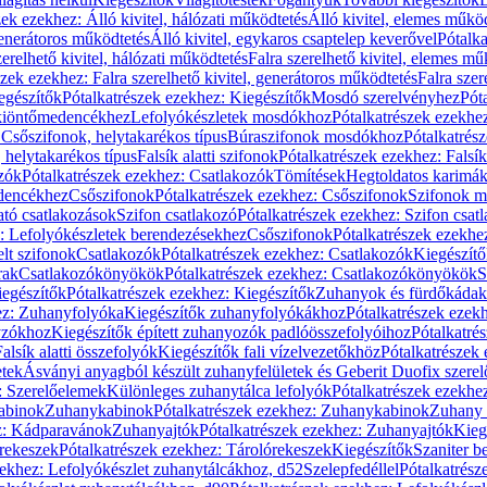
zek ezekhez: Álló kivitel, hálózati működtetés
Álló kivitel, elemes műkö
generátoros működtetés
Álló kivitel, egykaros csaptelep keverővel
Pótalka
erelhető kivitel, hálózati működtetés
Falra szerelhető kivitel, elemes mű
szek ezekhez: Falra szerelhető kivitel, generátoros működtetés
Falra szer
egészítők
Pótalkatrészek ezekhez: Kiegészítők
Mosdó szerelvényhez
Pót
 kiöntőmedencékhez
Lefolyókészletek mosdókhoz
Pótalkatrészek ezekhe
 Csőszifonok, helytakarékos típus
Búraszifonok mosdókhoz
Pótalkatrés
helytakarékos típus
Falsík alatti szifonok
Pótalkatrészek ezekhez: Falsík 
zók
Pótalkatrészek ezekhez: Csatlakozók
Tömítések
Hegtoldatos karimá
edencékhez
Csőszifonok
Pótalkatrészek ezekhez: Csőszifonok
Szifonok m
tó csatlakozások
Szifon csatlakozó
Pótalkatrészek ezekhez: Szifon csat
z: Lefolyókészletek berendezésekhez
Csőszifonok
Pótalkatrészek ezekhe
elt szifonok
Csatlakozók
Pótalkatrészek ezekhez: Csatlakozók
Kiegészít
rak
Csatlakozókönyökök
Pótalkatrészek ezekhez: Csatlakozókönyökök
S
egészítők
Pótalkatrészek ezekhez: Kiegészítők
Zuhanyok és fürdőkádak
ez: Zuhanyfolyóka
Kiegészítők zuhanyfolyókákhoz
Pótalkatrészek ezek
nyzókhoz
Kiegészítők épített zuhanyozók padlóösszefolyóihoz
Pótalkatré
alsík alatti összefolyók
Kiegészítők fali vízelvezetőkhöz
Pótalkatrészek 
etek
Ásványi anyagból készült zuhanyfelületek és Geberit Duofix szere
: Szerelőelemek
Különleges zuhanytálca lefolyók
Pótalkatrészek ezekhe
abinok
Zuhanykabinok
Pótalkatrészek ezekhez: Zuhanykabinok
Zuhany 
ez: Kádparavánok
Zuhanyajtók
Pótalkatrészek ezekhez: Zuhanyajtók
Kieg
rekeszek
Pótalkatrészek ezekhez: Tárolórekeszek
Kiegészítők
Szaniter b
zekhez: Lefolyókészlet zuhanytálcákhoz, d52
Szelepfedéllel
Pótalkatrész