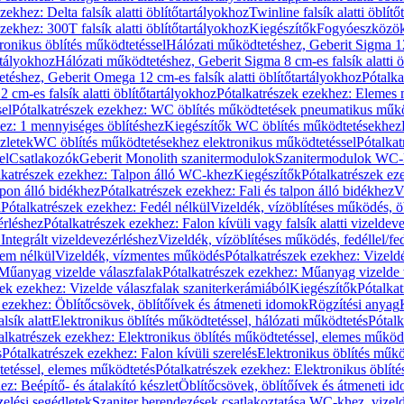
zekhez: Delta falsík alatti öblítőtartályokhoz
Twinline falsík alatti öblít
zekhez: 300T falsík alatti öblítőtartályokhoz
Kiegészítők
Fogyóeszközö
ronikus öblítés működtetéssel
Hálózati működtetéshez, Geberit Sigma 12 
rtályokhoz
Hálózati működtetéshez, Geberit Sigma 8 cm-es falsík alatti ö
téshez, Geberit Omega 12 cm-es falsík alatti öblítőtartályokhoz
Pótalk
cm-es falsík alatti öblítőtartályokhoz
Pótalkatrészek ezekhez: Elemes m
el
Pótalkatrészek ezekhez: WC öblítés működtetések pneumatikus műkö
ez: 1 mennyiséges öblítéshez
Kiegészítők WC öblítés működtetésekhez
zletek
WC öblítés működtetésekhez elektronikus működtetéssel
Pótalka
el
Csatlakozók
Geberit Monolith szanitermodulok
Szanitermodulok WC-
lkatrészek ezekhez: Talpon álló WC-khez
Kiegészítők
Pótalkatrészek ez
alpon álló bidékhez
Pótalkatrészek ezekhez: Fali és talpon álló bidékhez
V
l
Pótalkatrészek ezekhez: Fedél nélkül
Vizeldék, vízöblítéses működés, ö
érléshez
Pótalkatrészek ezekhez: Falon kívüli vagy falsík alatti vizeldev
Integrált vizeldevezérléshez
Vizeldék, vízöblítéses működés, fedéllel/fe
rem nélkül
Vizeldék, vízmentes működés
Pótalkatrészek ezekhez: Vizel
Műanyag vizelde válaszfalak
Pótalkatrészek ezekhez: Műanyag vizelde 
zek ezekhez: Vizelde válaszfalak szaniterkerámiából
Kiegészítők
Pótalka
 ezekhez: Öblítőcsövek, öblítőívek és átmeneti idomok
Rögzítési anyag
lsík alatt
Elektronikus öblítés működtetéssel, hálózati működtetés
Pótalk
alkatrészek ezekhez: Elektronikus öblítés működtetéssel, elemes működ
s
Pótalkatrészek ezekhez: Falon kívüli szerelés
Elektronikus öblítés műkö
tetéssel, elemes működtetés
Pótalkatrészek ezekhez: Elektronikus öblít
z: Beépítő- és átalakító készlet
Öblítőcsövek, öblítőívek és átmeneti i
elési segédletek
Szaniter berendezések csatlakoztatása WC-khez, vizel