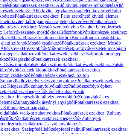
dtetés
Pótalkatrészek ezekhez: Álló kivitel, elemes működtetés
Álló
trészek ezekhez: Álló kivitel, egykaros csaptelep keverővel
Falra
ködtetés
Pótalkatrészek ezekhez: Falra szerelhető kivitel, elemes
elhető kivitel, két fogantyús csaptelep keverővel
Pótalkatrészek
alkatrészek ezekhez: Mosdó szerelvényhez
Szaniter berendezések
z: Lefolyókészletek mosdókhoz
Csőszifonok
Pótalkatrészek ezekhez:
zek ezekhez: Búraszifonok mosdókhoz
Búraszifonok mosdókhoz,
alatti szifonok
Mosdó csatlakozó
Pótalkatrészek ezekhez: Mosdó
k
Állócsövek
Hosszabbítók
Működtetések
Lefolyókészletek mosogató
osógép csatlakozóval
Pótalkatrészek ezekhez: Szifonok mosógép
lakozó
Kiegészítők
Pótalkatrészek ezekhez:
z: Csőszifonok
Falsík alatti szifonok
Pótalkatrészek ezekhez: Falsík
ők
Lefolyókészletek kiöntőkhöz
Pótalkatrészek ezekhez:
zifon csatlakozó
Pótalkatrészek ezekhez: Szifon
Zuhany
Padlóvíz-elvezetés zuhanyokhoz
Pótalkatrészek ezekhez:
hez: Kiegészítők zuhanyfolyókákhoz
Padlóösszefolyó épített
szek ezekhez: Kiegészítők épített zuhanyozók
ezekhez: Kiegészítők fali vízelvezetőkhöz
Zuhanytálcák és
lőelemek
Zuhanytálcák ásványi anyagból
Pótalkatrészek ezekhez:
z: Különleges zuhanytálca
oldalfalak walk-in zuhanyokhoz
Pótalkatrészek ezekhez: Zuhany
észítők
Pótalkatrészek ezekhez: Kiegészítők
Zuhanyok
erendezések csatlakoztatása zuhanyokhoz és
ek ezekhez: Szelepfedéllel
Szelepfedél nélkül
Pótalkatrészek ezekhez: