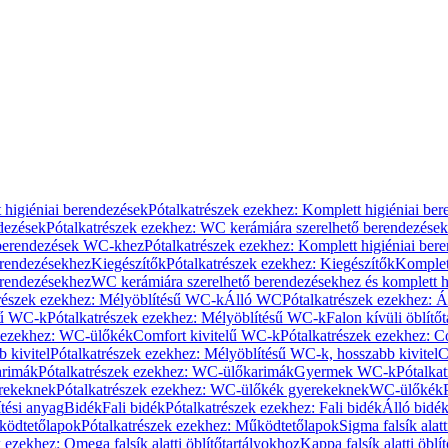
 higiéniai berendezések
Pótalkatrészek ezekhez: Komplett higiéniai be
dezések
Pótalkatrészek ezekhez: WC kerámiára szerelhető berendezések
 berendezések WC-khez
Pótalkatrészek ezekhez: Komplett higiéniai be
erendezésekhez
Kiegészítők
Pótalkatrészek ezekhez: Kiegészítők
Komplet
erendezésekhez
WC kerámiára szerelhető berendezésekhez és komplett h
részek ezekhez: Mélyöblítésű WC-k
Álló WC
Pótalkatrészek ezekhez: 
sű WC-k
Pótalkatrészek ezekhez: Mélyöblítésű WC-k
Falon kívüli öblítő
k ezekhez: WC-ülőkék
Comfort kivitelű WC-k
Pótalkatrészek ezekhez: C
 kivitel
Pótalkatrészek ezekhez: Mélyöblítésű WC-k, hosszabb kivitel
C
rimák
Pótalkatrészek ezekhez: WC-ülőkarimák
Gyermek WC-k
Pótalka
rekeknek
Pótalkatrészek ezekhez: WC-ülőkék gyerekeknek
WC-ülőkék
tési anyag
Bidék
Fali bidék
Pótalkatrészek ezekhez: Fali bidék
Álló bidé
ödtetőlapok
Pótalkatrészek ezekhez: Működtetőlapok
Sigma falsík alatt
 ezekhez: Omega falsík alatti öblítőtartályokhoz
Kappa falsík alatti öblí