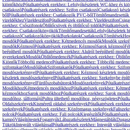
kiöntőkhöz
Pótalkatrészek ezekhez: Lefolyókészletek WC-khez és ki
csatlakozó
Pótalkatrészek ezekhez: Szifon csatlakozó
Csatlakozó készl
ből
Pótalkatrészek ezekhez: Csatlakozók PVC-ből
Tömítőmandzsetták
vizeldékhez
Vizeldeszifon
Pótalkatrészek ezekhez: Vizeldeszifon
Csiga
ezekhez: Csőszifonok
Öblítőcsövek és öblítőcső toldók
Pótalkatrészek
ezekhez: Csatlakozókönyökök
Tömítőmandzsetták
Lefolyókészletek b
csatlakozó
Csatlakozókönyökök
Burkolatok
Csatlakozók
Tömítések
Heg
mosdók
Pótalkatrészek ezekhez: Kétmedencés mosdók
Mosdók szekré
mosdók
Kézmosó
Pótalkatrészek ezekhez: Kézmosó
Sarok kézmosó
Fé
beépíthető mosdók
Pótalkatrészek ezekhez: Alulról beépíthető mosdók
gyerekeknek
Mosdók
Öblítőmedencék
Pótalkatrészek ezekhez: Öblít
Kiöntők
Többcélú medence
Pótalkatrészek ezekhez: Többcélú medenc
szifontakaró
Mosdólábak
Szifontakarók
Pótalkatrészek ezekhez: Szifon
mosdószekrénnyel
Pótalkatrészek ezekhez: Kézmosó készletek mosdó
készletek mosdószekrénnyel
Pótalkatrészek ezekhez: Szekrénybe épí
mosdószekrénnyel
Fürdőszobabútorok
Mosdószekrények
Pótalkatrész
Mosdókhoz
Kétmedencés mosdókhoz
Pótalkatrészek ezekhez: Kétm
kézmosókhoz
Sarok mosdókhoz
Pótalkatrészek ezekhez: Sarok mosd
mosdóhoz, tálformájú
Pultra ültethető mosdóhoz, négyszögletes
Pótalk
Oldalszekrények
Kisméretű oldalsó szekrények
Pótalkatrészek ezekhe
szekrények
Pótalkatrészek ezekhez: Középmagas szekrények
Faliszek
polcok
Pótalkatrészek ezekhez: Fali polcok
Kiegészítők
Pótalkatrészek
kampó
Világítótestek
Fogantyúk
Lábazatkészletek
Mágnestáblák
Dugasz
Tükrök
Integrált világítással
Pótalkatrészek ezekhez: Integrált világításs
világítással
Integrált világítás nélkül
Pótalkatrészek ezekhez: Integrált vi