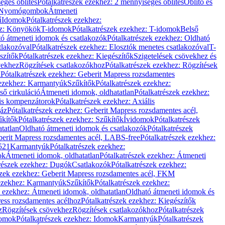
éges öblítés
Pótalkatrészek ezekhez: 2 mennyiséges öblítés
Öblítő és
Nyomógombok
Átmeneti
ű
Idomok
Pótalkatrészek ezekhez:
ez: Könyökök
T-idomok
Pótalkatrészek ezekhez: T-idomok
Belső
ó átmeneti idomok és csatlakozók
Pótalkatrészek ezekhez: Oldható
tlakozóval
Pótalkatrészek ezekhez: Elosztók menetes csatlakozóval
T-
szítők
Pótalkatrészek ezekhez: Kiegészítők
Szigetelések csövekhez és
vekhez
Rögzítések csatlakozókhoz
Pótalkatrészek ezekhez: Rögzítések
l
Pótalkatrészek ezekhez: Geberit Mapress rozsdamentes
 ezekhez: Karmantyúk
Szűkítők
Pótalkatrészek ezekhez:
ső cirkuláció
Átmeneti idomok, oldhatatlan
Pótalkatrészek ezekhez:
is kompenzátorok
Pótalkatrészek ezekhez: Axiális
gáz
Pótalkatrészek ezekhez: Geberit Mapress rozsdamentes acél,
űkítők
Pótalkatrészek ezekhez: Szűkítők
Ívidomok
Pótalkatrészek
tatlan
Oldható átmeneti idomok és csatlakozók
Pótalkatrészek
erit Mapress rozsdamentes acél, LABS-free
Pótalkatrészek ezekhez:
521
Karmantyúk
Pótalkatrészek ezekhez:
ok
Átmeneti idomok, oldhatatlan
Pótalkatrészek ezekhez: Átmeneti
részek ezekhez: Dugók
Csatlakozók
Pótalkatrészek ezekhez:
szek ezekhez: Geberit Mapress rozsdamentes acél, FKM
 ezekhez: Karmantyúk
Szűkítők
Pótalkatrészek ezekhez:
k ezekhez: Átmeneti idomok, oldhatatlan
Oldható átmeneti idomok és
ess rozsdamentes acélhoz
Pótalkatrészek ezekhez: Kiegészítők
z
Rögzítések csövekhez
Rögzítések csatlakozókhoz
Pótalkatrészek
omok
Pótalkatrészek ezekhez: Idomok
Karmantyúk
Pótalkatrészek