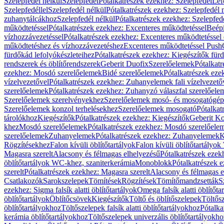
Szelepfedél nélkül
Szelepfedél
Pótalkatrészek ezekhez: Szelepfedél
Lef
Szelepfedéllel
Szelepfedél nélkül
Pótalkatrészek ezekhez: Szelepfedél 
zuhanytálcákhoz
Szelepfedél nélkül
Pótalkatrészek ezekhez: Szelepfed
működtetéssel
Pótalkatrészek ezekhez: Excenteres működtetéssel
Beépí
vízhozzávezetéssel
Pótalkatrészek ezekhez: Excenteres működtetéssel 
működtetéshez és vízhozzávezetéshez
Excenteres működtetéssel Push
fürdőkád lefolyókészleteihez
Pótalkatrészek ezekhez: Kiegészítők fürd
rendszerek és öblítőrendszerek
Geberit Duofix
Szerelőelemek
Pótalkat
ezekhez: Mosdó szerelőelemek
Bidé szerelőelemek
Pótalkatrészek eze
vízelvezetővel
Pótalkatrészek ezekhez: Zuhanyelemek fali vízelvezető
szerelőelemek
Pótalkatrészek ezekhez: Zuhanyzó válaszfal szerelőele
Szerelőelemek szerelvényekhez
Szerelőelemek mosó- és mosogatógé
Szerelőelemek konzol terhelésekhez
Szerelőelemek mosogató
Pótalkat
tárolókhoz
Kiegészítők
Pótalkatrészek ezekhez: Kiegészítők
Geberit K
khez
Mosdó szerelőelemek
Pótalkatrészek ezekhez: Mosdó szerelőele
szerelőelemek
Zuhanyelemek
Pótalkatrészek ezekhez: Zuhanyelemek
K
Rögzítésekhez
Falon kívüli öblítőtartályok
Falon kívüli öblítőtartály
Magasra szerelt
Alacsony és félmagas elhelyezésű
Pótalkatrészek ezek
öblítőtartályok WC-khez, szaniterkerámia
Monoblokk
Pótalkatrészek 
szerelt
Pótalkatrészek ezekhez: Magasra szerelt
Alacsony és félmagas e
Csatlakozók
Sarokszelepek
Tömítések
Rögzítések
Tömítőmandzsetták
S
ezekhez: Sigma falsík alatti öblítőtartályok
Omega falsík alatti öblítőta
öblítőtartályok
Öblítőcsövek
Kiegészítők
Töltő és öblítőszelepek
Töltős
öblítőtartályokhoz
Töltőszelepek falsík alatti öblítőtartályokhoz
Pótalka
kerámia öblítőtartályokhoz
Töltőszelepek univerzális öblítőtartályokho