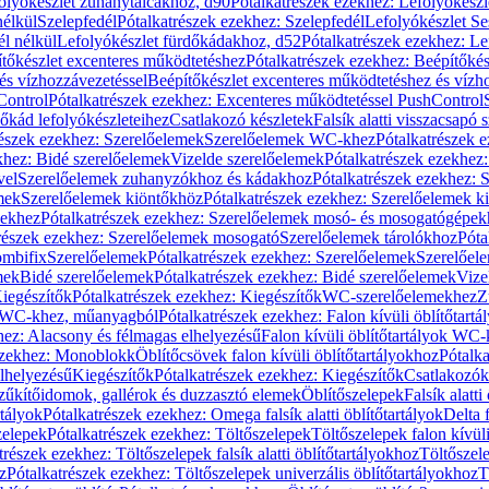
olyókészlet zuhanytálcákhoz, d90
Pótalkatrészek ezekhez: Lefolyókész
nélkül
Szelepfedél
Pótalkatrészek ezekhez: Szelepfedél
Lefolyókészlet Se
él nélkül
Lefolyókészlet fürdőkádakhoz, d52
Pótalkatrészek ezekhez: L
tőkészlet excenteres működtetéshez
Pótalkatrészek ezekhez: Beépítőké
és vízhozzávezetéssel
Beépítőkészlet excenteres működtetéshez és vízh
Control
Pótalkatrészek ezekhez: Excenteres működtetéssel PushControl
őkád lefolyókészleteihez
Csatlakozó készletek
Falsík alatti visszacsapó 
részek ezekhez: Szerelőelemek
Szerelőelemek WC-khez
Pótalkatrészek 
khez: Bidé szerelőelemek
Vizelde szerelőelemek
Pótalkatrészek ezekhez:
vel
Szerelőelemek zuhanyzókhoz és kádakhoz
Pótalkatrészek ezekhez:
mek
Szerelőelemek kiöntőkhöz
Pótalkatrészek ezekhez: Szerelőelemek k
pekhez
Pótalkatrészek ezekhez: Szerelőelemek mosó- és mosogatógépek
részek ezekhez: Szerelőelemek mosogató
Szerelőelemek tárolókhoz
Póta
ombifix
Szerelőelemek
Pótalkatrészek ezekhez: Szerelőelemek
Szerelőe
mek
Bidé szerelőelemek
Pótalkatrészek ezekhez: Bidé szerelőelemek
Vize
iegészítők
Pótalkatrészek ezekhez: Kiegészítők
WC-szerelőelemekhez
Z
ok WC-khez, műanyagból
Pótalkatrészek ezekhez: Falon kívüli öblítőta
hez: Alacsony és félmagas elhelyezésű
Falon kívüli öblítőtartályok WC-
ezekhez: Monoblokk
Öblítőcsövek falon kívüli öblítőtartályokhoz
Pótalka
lhelyezésű
Kiegészítők
Pótalkatrészek ezekhez: Kiegészítők
Csatlakozók
zűkítőidomok, gallérok és duzzasztó elemek
Öblítőszelepek
Falsík alatti
rtályok
Pótalkatrészek ezekhez: Omega falsík alatti öblítőtartályok
Delta f
zelepek
Pótalkatrészek ezekhez: Töltőszelepek
Töltőszelepek falon kívüli
trészek ezekhez: Töltőszelepek falsík alatti öblítőtartályokhoz
Töltőszel
z
Pótalkatrészek ezekhez: Töltőszelepek univerzális öblítőtartályokhoz
T