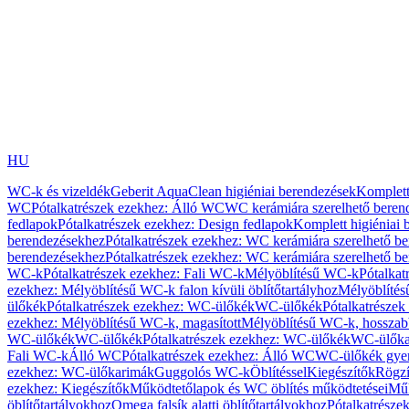
HU
WC-k és vizeldék
Geberit AquaClean higiéniai berendezések
Komplett
WC
Pótalkatrészek ezekhez: Álló WC
WC kerámiára szerelhető beren
fedlapok
Pótalkatrészek ezekhez: Design fedlapok
Komplett higiéniai
berendezésekhez
Pótalkatrészek ezekhez: WC kerámiára szerelhető b
berendezésekhez
Pótalkatrészek ezekhez: WC kerámiára szerelhető b
WC-k
Pótalkatrészek ezekhez: Fali WC-k
Mélyöblítésű WC-k
Pótalkat
ezekhez: Mélyöblítésű WC-k falon kívüli öblítőtartályhoz
Mélyöblíté
ülőkék
Pótalkatrészek ezekhez: WC-ülőkék
WC-ülőkék
Pótalkatrésze
ezekhez: Mélyöblítésű WC-k, magasított
Mélyöblítésű WC-k, hosszabb
WC-ülőkék
WC-ülőkék
Pótalkatrészek ezekhez: WC-ülőkék
WC-ülőka
Fali WC-k
Álló WC
Pótalkatrészek ezekhez: Álló WC
WC-ülőkék gye
ezekhez: WC-ülőkarimák
Guggolós WC-k
Öblítéssel
Kiegészítők
Rögzí
ezekhez: Kiegészítők
Működtetőlapok és WC öblítés működtetései
Műk
öblítőtartályokhoz
Omega falsík alatti öblítőtartályokhoz
Pótalkatrészek