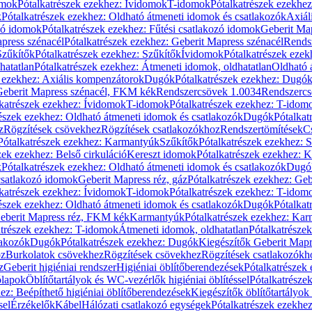
omok
Pótalkatrészek ezekhez: Ívidomok
T-idomok
Pótalkatrészek ezekhe
k
Pótalkatrészek ezekhez: Oldható átmeneti idomok és csatlakozók
Axiál
zó idomok
Pótalkatrészek ezekhez: Fűtési csatlakozó idomok
Geberit Map
press szénacél
Pótalkatrészek ezekhez: Geberit Mapress szénacél
Rends
Szűkítők
Pótalkatrészek ezekhez: Szűkítők
Ívidomok
Pótalkatrészek eze
hatatlan
Pótalkatrészek ezekhez: Átmeneti idomok, oldhatatlan
Oldható 
k ezekhez: Axiális kompenzátorok
Dugók
Pótalkatrészek ezekhez: Dugó
 Geberit Mapress szénacél, FKM kék
Rendszercsövek 1.0034
Rendszercs
katrészek ezekhez: Ívidomok
T-idomok
Pótalkatrészek ezekhez: T-idom
észek ezekhez: Oldható átmeneti idomok és csatlakozók
Dugók
Pótalkat
z
Rögzítések csövekhez
Rögzítések csatlakozókhoz
Rendszertömítések
C
Pótalkatrészek ezekhez: Karmantyúk
Szűkítők
Pótalkatrészek ezekhez: 
zek ezekhez: Belső cirkuláció
Kereszt idomok
Pótalkatrészek ezekhez: 
k
Pótalkatrészek ezekhez: Oldható átmeneti idomok és csatlakozók
Dugó
 csatlakozó idomok
Geberit Mapress réz, gáz
Pótalkatrészek ezekhez: Geb
katrészek ezekhez: Ívidomok
T-idomok
Pótalkatrészek ezekhez: T-idom
észek ezekhez: Oldható átmeneti idomok és csatlakozók
Dugók
Pótalkat
Geberit Mapress réz, FKM kék
Karmantyúk
Pótalkatrészek ezekhez: Ka
atrészek ezekhez: T-idomok
Átmeneti idomok, oldhatatlan
Pótalkatrésze
lakozók
Dugók
Pótalkatrészek ezekhez: Dugók
Kiegészítők Geberit Mapr
oz
Burkolatok csövekhez
Rögzítések csövekhez
Rögzítések csatlakozókh
z
Geberit higiéniai rendszer
Higiéniai öblítőberendezések
Pótalkatrészek 
ólapok
Öblítőtartályok és WC-vezérlők higiéniai öblítéssel
Pótalkatrésze
ez: Beépíthető higiéniai öblítőberendezések
Kiegészítők öblítőtartályok
sel
Érzékelők
Kábel
Hálózati csatlakozó egységek
Pótalkatrészek ezekhez