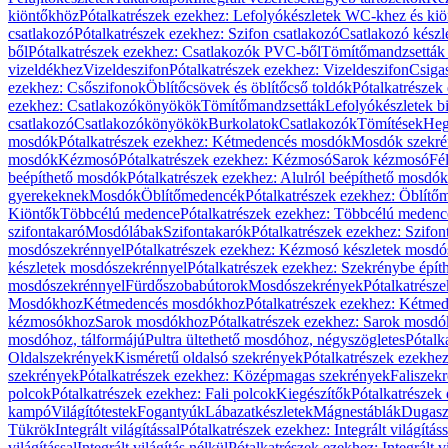
kiöntőkhöz
Pótalkatrészek ezekhez: Lefolyókészletek WC-khez és ki
csatlakozó
Pótalkatrészek ezekhez: Szifon csatlakozó
Csatlakozó készl
ből
Pótalkatrészek ezekhez: Csatlakozók PVC-ből
Tömítőmandzsetták
vizeldékhez
Vizeldeszifon
Pótalkatrészek ezekhez: Vizeldeszifon
Csiga
ezekhez: Csőszifonok
Öblítőcsövek és öblítőcső toldók
Pótalkatrészek
ezekhez: Csatlakozókönyökök
Tömítőmandzsetták
Lefolyókészletek b
csatlakozó
Csatlakozókönyökök
Burkolatok
Csatlakozók
Tömítések
Heg
mosdók
Pótalkatrészek ezekhez: Kétmedencés mosdók
Mosdók szekré
mosdók
Kézmosó
Pótalkatrészek ezekhez: Kézmosó
Sarok kézmosó
Fé
beépíthető mosdók
Pótalkatrészek ezekhez: Alulról beépíthető mosdók
gyerekeknek
Mosdók
Öblítőmedencék
Pótalkatrészek ezekhez: Öblít
Kiöntők
Többcélú medence
Pótalkatrészek ezekhez: Többcélú medenc
szifontakaró
Mosdólábak
Szifontakarók
Pótalkatrészek ezekhez: Szifon
mosdószekrénnyel
Pótalkatrészek ezekhez: Kézmosó készletek mosdó
készletek mosdószekrénnyel
Pótalkatrészek ezekhez: Szekrénybe épí
mosdószekrénnyel
Fürdőszobabútorok
Mosdószekrények
Pótalkatrész
Mosdókhoz
Kétmedencés mosdókhoz
Pótalkatrészek ezekhez: Kétm
kézmosókhoz
Sarok mosdókhoz
Pótalkatrészek ezekhez: Sarok mosd
mosdóhoz, tálformájú
Pultra ültethető mosdóhoz, négyszögletes
Pótalk
Oldalszekrények
Kisméretű oldalsó szekrények
Pótalkatrészek ezekhe
szekrények
Pótalkatrészek ezekhez: Középmagas szekrények
Faliszek
polcok
Pótalkatrészek ezekhez: Fali polcok
Kiegészítők
Pótalkatrészek
kampó
Világítótestek
Fogantyúk
Lábazatkészletek
Mágnestáblák
Dugasz
Tükrök
Integrált világítással
Pótalkatrészek ezekhez: Integrált világításs
világítással
Integrált világítás nélkül
Pótalkatrészek ezekhez: Integrált vi