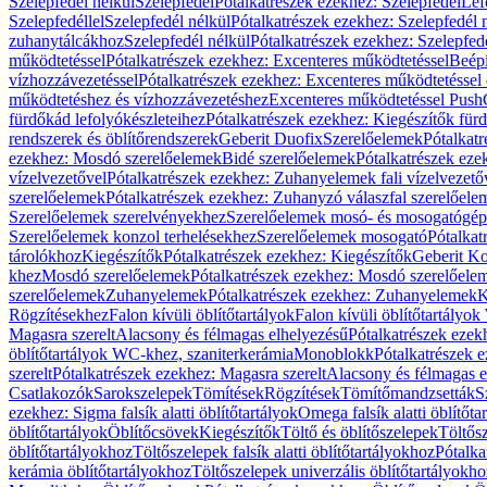
Szelepfedél nélkül
Szelepfedél
Pótalkatrészek ezekhez: Szelepfedél
Lef
Szelepfedéllel
Szelepfedél nélkül
Pótalkatrészek ezekhez: Szelepfedél 
zuhanytálcákhoz
Szelepfedél nélkül
Pótalkatrészek ezekhez: Szelepfed
működtetéssel
Pótalkatrészek ezekhez: Excenteres működtetéssel
Beépí
vízhozzávezetéssel
Pótalkatrészek ezekhez: Excenteres működtetéssel 
működtetéshez és vízhozzávezetéshez
Excenteres működtetéssel Push
fürdőkád lefolyókészleteihez
Pótalkatrészek ezekhez: Kiegészítők fürd
rendszerek és öblítőrendszerek
Geberit Duofix
Szerelőelemek
Pótalkat
ezekhez: Mosdó szerelőelemek
Bidé szerelőelemek
Pótalkatrészek eze
vízelvezetővel
Pótalkatrészek ezekhez: Zuhanyelemek fali vízelvezető
szerelőelemek
Pótalkatrészek ezekhez: Zuhanyzó válaszfal szerelőele
Szerelőelemek szerelvényekhez
Szerelőelemek mosó- és mosogatógé
Szerelőelemek konzol terhelésekhez
Szerelőelemek mosogató
Pótalkat
tárolókhoz
Kiegészítők
Pótalkatrészek ezekhez: Kiegészítők
Geberit K
khez
Mosdó szerelőelemek
Pótalkatrészek ezekhez: Mosdó szerelőele
szerelőelemek
Zuhanyelemek
Pótalkatrészek ezekhez: Zuhanyelemek
K
Rögzítésekhez
Falon kívüli öblítőtartályok
Falon kívüli öblítőtartály
Magasra szerelt
Alacsony és félmagas elhelyezésű
Pótalkatrészek ezek
öblítőtartályok WC-khez, szaniterkerámia
Monoblokk
Pótalkatrészek 
szerelt
Pótalkatrészek ezekhez: Magasra szerelt
Alacsony és félmagas e
Csatlakozók
Sarokszelepek
Tömítések
Rögzítések
Tömítőmandzsetták
S
ezekhez: Sigma falsík alatti öblítőtartályok
Omega falsík alatti öblítőta
öblítőtartályok
Öblítőcsövek
Kiegészítők
Töltő és öblítőszelepek
Töltős
öblítőtartályokhoz
Töltőszelepek falsík alatti öblítőtartályokhoz
Pótalka
kerámia öblítőtartályokhoz
Töltőszelepek univerzális öblítőtartályokho