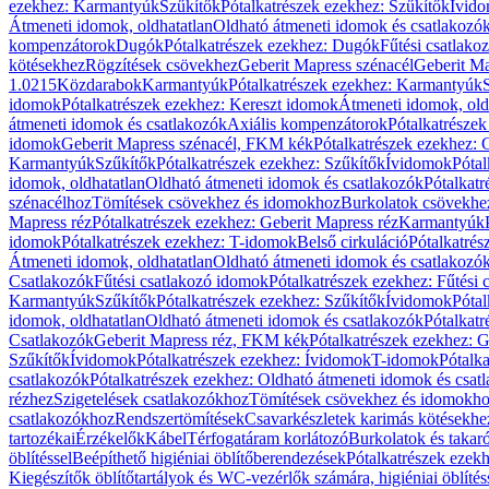
ezekhez: Karmantyúk
Szűkítők
Pótalkatrészek ezekhez: Szűkítők
Ívid
Átmeneti idomok, oldhatatlan
Oldható átmeneti idomok és csatlakozó
kompenzátorok
Dugók
Pótalkatrészek ezekhez: Dugók
Fűtési csatlako
kötésekhez
Rögzítések csövekhez
Geberit Mapress szénacél
Geberit Ma
1.0215
Közdarabok
Karmantyúk
Pótalkatrészek ezekhez: Karmantyúk
idomok
Pótalkatrészek ezekhez: Kereszt idomok
Átmeneti idomok, old
átmeneti idomok és csatlakozók
Axiális kompenzátorok
Pótalkatrésze
idomok
Geberit Mapress szénacél, FKM kék
Pótalkatrészek ezekhez:
Karmantyúk
Szűkítők
Pótalkatrészek ezekhez: Szűkítők
Ívidomok
Pótal
idomok, oldhatatlan
Oldható átmeneti idomok és csatlakozók
Pótalkatr
szénacélhoz
Tömítések csövekhez és idomokhoz
Burkolatok csövekhe
Mapress réz
Pótalkatrészek ezekhez: Geberit Mapress réz
Karmantyúk
idomok
Pótalkatrészek ezekhez: T-idomok
Belső cirkuláció
Pótalkatrés
Átmeneti idomok, oldhatatlan
Oldható átmeneti idomok és csatlakozó
Csatlakozók
Fűtési csatlakozó idomok
Pótalkatrészek ezekhez: Fűtési
Karmantyúk
Szűkítők
Pótalkatrészek ezekhez: Szűkítők
Ívidomok
Pótal
idomok, oldhatatlan
Oldható átmeneti idomok és csatlakozók
Pótalkatr
Csatlakozók
Geberit Mapress réz, FKM kék
Pótalkatrészek ezekhez: 
Szűkítők
Ívidomok
Pótalkatrészek ezekhez: Ívidomok
T-idomok
Pótalk
csatlakozók
Pótalkatrészek ezekhez: Oldható átmeneti idomok és csat
rézhez
Szigetelések csatlakozókhoz
Tömítések csövekhez és idomokh
csatlakozókhoz
Rendszertömítések
Csavarkészletek karimás kötésekhe
tartozékai
Érzékelők
Kábel
Térfogatáram korlátozó
Burkolatok és takar
öblítéssel
Beépíthető higiéniai öblítőberendezések
Pótalkatrészek ezekh
Kiegészítők öblítőtartályok és WC-vezérlők számára, higiéniai öblítés