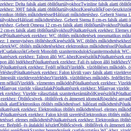
zekhez: Delta falsík alatti öblítőtartályokhoz
Twinline falsík alatti öblít
zekhez: 300T falsík alatti öblítőtartályokhoz
Kiegészítők
Fogyóeszközö
ronikus öblítés működtetéssel
Hálózati működtetéshez, Geberit Sigma 12 
rtályokhoz
Hálózati működtetéshez, Geberit Sigma 8 cm-es falsík alatti ö
téshez, Geberit Omega 12 cm-es falsík alatti öblítőtartályokhoz
Pótalk
cm-es falsík alatti öblítőtartályokhoz
Pótalkatrészek ezekhez: Elemes m
el
Pótalkatrészek ezekhez: WC öblítés működtetések pneumatikus műkö
ez: 1 mennyiséges öblítéshez
Kiegészítők WC öblítés működtetésekhez
zletek
WC öblítés működtetésekhez elektronikus működtetéssel
Pótalka
el
Csatlakozók
Geberit Monolith szanitermodulok
Szanitermodulok WC-
lkatrészek ezekhez: Talpon álló WC-khez
Kiegészítők
Pótalkatrészek ez
alpon álló bidékhez
Pótalkatrészek ezekhez: Fali és talpon álló bidékhez
V
l
Pótalkatrészek ezekhez: Fedél nélkül
Vizeldék, vízöblítéses működés, ö
érléshez
Pótalkatrészek ezekhez: Falon kívüli vagy falsík alatti vizeldev
Integrált vizeldevezérléshez
Vizeldék, vízöblítéses működés, fedéllel/fe
rem nélkül
Vizeldék, vízmentes működés
Pótalkatrészek ezekhez: Vizel
Műanyag vizelde válaszfalak
Pótalkatrészek ezekhez: Műanyag vizelde 
zek ezekhez: Vizelde válaszfalak szaniterkerámiából
Kiegészítők
Pótalka
 ezekhez: Öblítőcsövek, öblítőívek és átmeneti idomok
Rögzítési anyag
lsík alatt
Elektronikus öblítés működtetéssel, hálózati működtetés
Pótalk
alkatrészek ezekhez: Elektronikus öblítés működtetéssel, elemes működ
s
Pótalkatrészek ezekhez: Falon kívüli szerelés
Elektronikus öblítés műkö
tetéssel, elemes működtetés
Pótalkatrészek ezekhez: Elektronikus öblít
z: Beépítő- és átalakító készlet
Öblítőcsövek, öblítőívek és átmeneti i
elési segédletek
Szaniter berendezések csatlakoztatása WC-khez, vizel