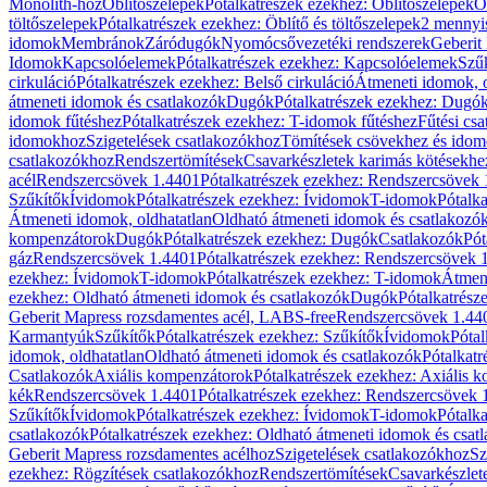
Monolith-hoz
Öblítőszelepek
Pótalkatrészek ezekhez: Öblítőszelepek
Ö
töltőszelepek
Pótalkatrészek ezekhez: Öblítő és töltőszelepek
2 mennyis
idomok
Membránok
Záródugók
Nyomócsővezetéki rendszerek
Geberit
Idomok
Kapcsolóelemek
Pótalkatrészek ezekhez: Kapcsolóelemek
Szű
cirkuláció
Pótalkatrészek ezekhez: Belső cirkuláció
Átmeneti idomok, o
átmeneti idomok és csatlakozók
Dugók
Pótalkatrészek ezekhez: Dugó
idomok fűtéshez
Pótalkatrészek ezekhez: T-idomok fűtéshez
Fűtési cs
idomokhoz
Szigetelések csatlakozókhoz
Tömítések csövekhez és ido
csatlakozókhoz
Rendszertömítések
Csavarkészletek karimás kötésekhe
acél
Rendszercsövek 1.4401
Pótalkatrészek ezekhez: Rendszercsövek
Szűkítők
Ívidomok
Pótalkatrészek ezekhez: Ívidomok
T-idomok
Pótalk
Átmeneti idomok, oldhatatlan
Oldható átmeneti idomok és csatlakozó
kompenzátorok
Dugók
Pótalkatrészek ezekhez: Dugók
Csatlakozók
Pót
gáz
Rendszercsövek 1.4401
Pótalkatrészek ezekhez: Rendszercsövek 
ezekhez: Ívidomok
T-idomok
Pótalkatrészek ezekhez: T-idomok
Átmene
ezekhez: Oldható átmeneti idomok és csatlakozók
Dugók
Pótalkatrész
Geberit Mapress rozsdamentes acél, LABS-free
Rendszercsövek 1.44
Karmantyúk
Szűkítők
Pótalkatrészek ezekhez: Szűkítők
Ívidomok
Pótal
idomok, oldhatatlan
Oldható átmeneti idomok és csatlakozók
Pótalkatr
Csatlakozók
Axiális kompenzátorok
Pótalkatrészek ezekhez: Axiális 
kék
Rendszercsövek 1.4401
Pótalkatrészek ezekhez: Rendszercsövek 
Szűkítők
Ívidomok
Pótalkatrészek ezekhez: Ívidomok
T-idomok
Pótalk
csatlakozók
Pótalkatrészek ezekhez: Oldható átmeneti idomok és csat
Geberit Mapress rozsdamentes acélhoz
Szigetelések csatlakozókhoz
Sz
ezekhez: Rögzítések csatlakozókhoz
Rendszertömítések
Csavarkészlet