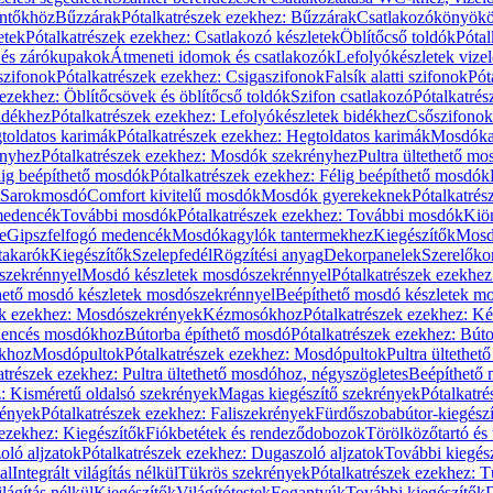
öntőkhöz
Bűzzárak
Pótalkatrészek ezekhez: Bűzzárak
Csatlakozókönyök
etek
Pótalkatrészek ezekhez: Csatlakozó készletek
Öblítőcső toldók
Pótal
 és zárókupakok
Átmeneti idomok és csatlakozók
Lefolyókészletek vize
szifonok
Pótalkatrészek ezekhez: Csigaszifonok
Falsík alatti szifonok
Pót
 ezekhez: Öblítőcsövek és öblítőcső toldók
Szifon csatlakozó
Pótalkatrés
idékhez
Pótalkatrészek ezekhez: Lefolyókészletek bidékhez
Csőszifonok
toldatos karimák
Pótalkatrészek ezekhez: Hegtoldatos karimák
Mosdóka
nyhez
Pótalkatrészek ezekhez: Mosdók szekrényhez
Pultra ültethető m
lig beépíthető mosdók
Pótalkatrészek ezekhez: Félig beépíthető mosdók
Sarokmosdó
Comfort kivitelű mosdók
Mosdók gyerekeknek
Pótalkatré
őmedencék
További mosdók
Pótalkatrészek ezekhez: További mosdók
Kiö
e
Gipszfelfogó medencék
Mosdókagylók tantermekhez
Kiegészítők
Mosdó
takarók
Kiegészítők
Szelepfedél
Rögzítési anyag
Dekorpanelek
Szerelőko
szekrénnyel
Mosdó készletek mosdószekrénnyel
Pótalkatrészek ezekhe
thető mosdó készletek mosdószekrénnyel
Beépíthető mosdó készletek m
ek ezekhez: Mosdószekrények
Kézmosókhoz
Pótalkatrészek ezekhez: 
edencés mosdókhoz
Bútorba építhető mosdó
Pótalkatrészek ezekhez: Bút
ókhoz
Mosdópultok
Pótalkatrészek ezekhez: Mosdópultok
Pultra ültethet
atrészek ezekhez: Pultra ültethető mosdóhoz, négyszögletes
Beépíthető
z: Kisméretű oldalsó szekrények
Magas kiegészítő szekrények
Pótalkatr
rények
Pótalkatrészek ezekhez: Faliszekrények
Fürdőszobabútor-kiegész
 ezekhez: Kiegészítők
Fiókbetétek és rendeződobozok
Törölközőtartó és 
oló aljzatok
Pótalkatrészek ezekhez: Dugaszoló aljzatok
További kiegés
al
Integrált világítás nélkül
Tükrös szekrények
Pótalkatrészek ezekhez: 
lágítás nélkül
Kiegészítők
Világítótestek
Fogantyúk
További kiegészítők
D