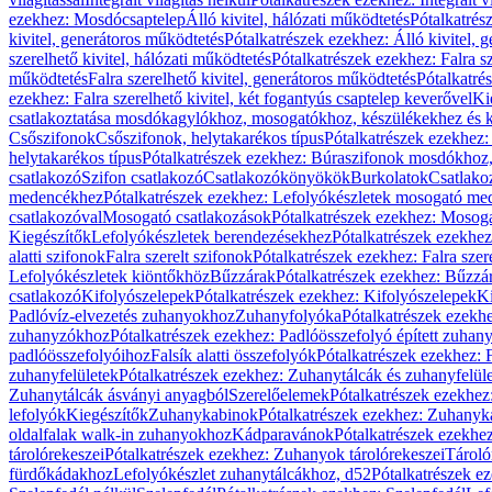
ezekhez: Mosdócsaptelep
Álló kivitel, hálózati működtetés
Pótalkatrés
kivitel, generátoros működtetés
Pótalkatrészek ezekhez: Álló kivitel, 
szerelhető kivitel, hálózati működtetés
Pótalkatrészek ezekhez: Falra sz
működtetés
Falra szerelhető kivitel, generátoros működtetés
Pótalkatré
ezekhez: Falra szerelhető kivitel, két fogantyús csaptelep keverővel
Ki
csatlakoztatása mosdókagylókhoz, mosogatókhoz, készülékekhez és
Csőszifonok
Csőszifonok, helytakarékos típus
Pótalkatrészek ezekhez:
helytakarékos típus
Pótalkatrészek ezekhez: Búraszifonok mosdókhoz, 
csatlakozó
Szifon csatlakozó
Csatlakozókönyökök
Burkolatok
Csatlako
medencékhez
Pótalkatrészek ezekhez: Lefolyókészletek mosogató m
csatlakozóval
Mosogató csatlakozások
Pótalkatrészek ezekhez: Mosoga
Kiegészítők
Lefolyókészletek berendezésekhez
Pótalkatrészek ezekhe
alatti szifonok
Falra szerelt szifonok
Pótalkatrészek ezekhez: Falra szer
Lefolyókészletek kiöntőkhöz
Bűzzárak
Pótalkatrészek ezekhez: Bűzzá
csatlakozó
Kifolyószelepek
Pótalkatrészek ezekhez: Kifolyószelepek
Ki
Padlóvíz-elvezetés zuhanyokhoz
Zuhanyfolyóka
Pótalkatrészek ezekh
zuhanyzókhoz
Pótalkatrészek ezekhez: Padlóösszefolyó épített zuha
padlóösszefolyóihoz
Falsík alatti összefolyók
Pótalkatrészek ezekhez: F
zuhanyfelületek
Pótalkatrészek ezekhez: Zuhanytálcák és zuhanyfelül
Zuhanytálcák ásványi anyagból
Szerelőelemek
Pótalkatrészek ezekhez
lefolyók
Kiegészítők
Zuhanykabinok
Pótalkatrészek ezekhez: Zuhanyk
oldalfalak walk-in zuhanyokhoz
Kádparavánok
Pótalkatrészek ezekh
tárolórekeszei
Pótalkatrészek ezekhez: Zuhanyok tárolórekeszei
Tároló
fürdőkádakhoz
Lefolyókészlet zuhanytálcákhoz, d52
Pótalkatrészek e