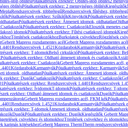
blítés-stop öblítés
Pótalkatrészek ezekhez: Öblítés-stop öblítés
2 mennyis
éges öblítés
Pótalkatrészek ezekhez: 2 mennyiséges öblítés
Kiegészítők
 Mepla
Rendszercsövek, többrétegű
Rendszercsövek fűtéshez, többréteg
kítők
Pótalkatrészek ezekhez: Szűkítők
Könyökök
Pótalkatrészek ezekh
ldhatatlan
Pótalkatrészek ezekhez: Átmeneti idomok, oldhatatlan
Oldhat
k
Csatlakozók
Pótalkatrészek ezekhez: Csatlakozók
Elosztók menetes csa
atlakozó idomok
Pótalkatrészek ezekhez: Fűtési csatlakozó idomok
Kiegé
mokhoz
Tömítések csatlakozókhoz
Burkolatok csövekhez
Rögzítések csö
z
Geberit Mapress rozsdamentes acél
Geberit Mapress rozsdamentes acé
 1.4401
Rendszercsövek 1.4521
Közdarabok
Karmantyúk
Pótalkatrészek
atrészek ezekhez: T-idomok
Belső cirkuláció
Pótalkatrészek ezekhez: Bel
k
Pótalkatrészek ezekhez: Oldható átmeneti idomok és csatlakozók
Axiál
alkatrészek ezekhez: Csatlakozók
Geberit Mapress rozsdamentes acél, 
1.4401
Közdarabok
Karmantyúk
Pótalkatrészek ezekhez: Karmantyúk
Sz
ti idomok, oldhatatlan
Pótalkatrészek ezekhez: Átmeneti idomok, oldha
ek ezekhez: Dugók
Csatlakozók
Pótalkatrészek ezekhez: Csatlakozók
Geb
01
Pótalkatrészek ezekhez: Rendszercsövek 1.4401
Rendszercsövek 1.4
katrészek ezekhez: Ívidomok
T-idomok
Pótalkatrészek ezekhez: T-idom
észek ezekhez: Oldható átmeneti idomok és csatlakozók
Dugók
Pótalkat
kompenzátorok
Geberit Mapress rozsdamentes acél, FKM kék
Pótalkatré
1.4401
Rendszercsövek 1.4521
Közdarabok
Karmantyúk
Pótalkatrészek
atrészek ezekhez: T-idomok
Átmeneti idomok, oldhatatlan
Pótalkatrésze
lakozók
Dugók
Pótalkatrészek ezekhez: Dugók
Kiegészítők Geberit Mapr
igetelések csövekhez és idomokhoz
Tömítések csövekhez és idomokho
ek karimás kötésekhez
Geberit Mapress Therm
Therm rendszercsövek
Id