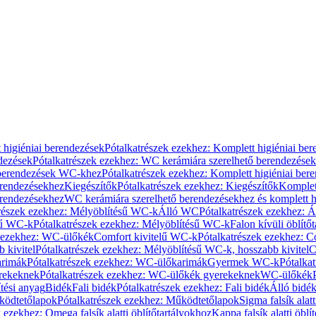
 higiéniai berendezések
Pótalkatrészek ezekhez: Komplett higiéniai be
dezések
Pótalkatrészek ezekhez: WC kerámiára szerelhető berendezések
 berendezések WC-khez
Pótalkatrészek ezekhez: Komplett higiéniai be
erendezésekhez
Kiegészítők
Pótalkatrészek ezekhez: Kiegészítők
Komplet
erendezésekhez
WC kerámiára szerelhető berendezésekhez és komplett h
részek ezekhez: Mélyöblítésű WC-k
Álló WC
Pótalkatrészek ezekhez: 
sű WC-k
Pótalkatrészek ezekhez: Mélyöblítésű WC-k
Falon kívüli öblítő
k ezekhez: WC-ülőkék
Comfort kivitelű WC-k
Pótalkatrészek ezekhez: C
 kivitel
Pótalkatrészek ezekhez: Mélyöblítésű WC-k, hosszabb kivitel
C
rimák
Pótalkatrészek ezekhez: WC-ülőkarimák
Gyermek WC-k
Pótalka
rekeknek
Pótalkatrészek ezekhez: WC-ülőkék gyerekeknek
WC-ülőkék
tési anyag
Bidék
Fali bidék
Pótalkatrészek ezekhez: Fali bidék
Álló bidé
ödtetőlapok
Pótalkatrészek ezekhez: Működtetőlapok
Sigma falsík alatt
 ezekhez: Omega falsík alatti öblítőtartályokhoz
Kappa falsík alatti öblí