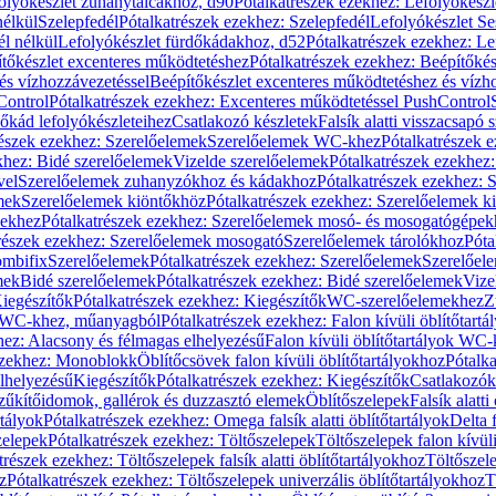
olyókészlet zuhanytálcákhoz, d90
Pótalkatrészek ezekhez: Lefolyókész
nélkül
Szelepfedél
Pótalkatrészek ezekhez: Szelepfedél
Lefolyókészlet Se
él nélkül
Lefolyókészlet fürdőkádakhoz, d52
Pótalkatrészek ezekhez: L
tőkészlet excenteres működtetéshez
Pótalkatrészek ezekhez: Beépítőké
és vízhozzávezetéssel
Beépítőkészlet excenteres működtetéshez és vízh
Control
Pótalkatrészek ezekhez: Excenteres működtetéssel PushControl
őkád lefolyókészleteihez
Csatlakozó készletek
Falsík alatti visszacsapó 
részek ezekhez: Szerelőelemek
Szerelőelemek WC-khez
Pótalkatrészek 
khez: Bidé szerelőelemek
Vizelde szerelőelemek
Pótalkatrészek ezekhez:
vel
Szerelőelemek zuhanyzókhoz és kádakhoz
Pótalkatrészek ezekhez:
mek
Szerelőelemek kiöntőkhöz
Pótalkatrészek ezekhez: Szerelőelemek k
pekhez
Pótalkatrészek ezekhez: Szerelőelemek mosó- és mosogatógépek
részek ezekhez: Szerelőelemek mosogató
Szerelőelemek tárolókhoz
Póta
ombifix
Szerelőelemek
Pótalkatrészek ezekhez: Szerelőelemek
Szerelőe
mek
Bidé szerelőelemek
Pótalkatrészek ezekhez: Bidé szerelőelemek
Vize
iegészítők
Pótalkatrészek ezekhez: Kiegészítők
WC-szerelőelemekhez
Z
ok WC-khez, műanyagból
Pótalkatrészek ezekhez: Falon kívüli öblítőta
hez: Alacsony és félmagas elhelyezésű
Falon kívüli öblítőtartályok WC-
ezekhez: Monoblokk
Öblítőcsövek falon kívüli öblítőtartályokhoz
Pótalka
lhelyezésű
Kiegészítők
Pótalkatrészek ezekhez: Kiegészítők
Csatlakozók
zűkítőidomok, gallérok és duzzasztó elemek
Öblítőszelepek
Falsík alatti
rtályok
Pótalkatrészek ezekhez: Omega falsík alatti öblítőtartályok
Delta f
zelepek
Pótalkatrészek ezekhez: Töltőszelepek
Töltőszelepek falon kívüli
trészek ezekhez: Töltőszelepek falsík alatti öblítőtartályokhoz
Töltőszel
z
Pótalkatrészek ezekhez: Töltőszelepek univerzális öblítőtartályokhoz
T