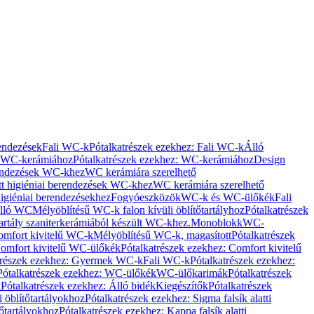
rendezések
Fali WC-k
Pótalkatrészek ezekhez: Fali WC-k
Álló
WC-kerámiához
Pótalkatrészek ezekhez: WC-kerámiához
Design
rendezések WC-khez
WC kerámiára szerelhető
t higiéniai berendezések WC-khez
WC kerámiára szerelhető
igiéniai berendezésekhez
Fogyóeszközök
WC-k és WC-ülőkék
Fali
Álló WC
Mélyöblítésű WC-k falon kívüli öblítőtartályhoz
Pótalkatrészek
tartály szaniterkerámiából készült WC-khez.
Monoblokk
WC-
omfort kivitelű WC-k
Mélyöblítésű WC-k, magasított
Pótalkatrészek
omfort kivitelű WC-ülőkék
Pótalkatrészek ezekhez: Comfort kivitelű
trészek ezekhez: Gyermek WC-k
Fali WC-k
Pótalkatrészek ezekhez:
Pótalkatrészek ezekhez: WC-ülőkék
WC-ülőkarimák
Pótalkatrészek
k
Pótalkatrészek ezekhez: Álló bidék
Kiegészítők
Pótalkatrészek
i öblítőtartályokhoz
Pótalkatrészek ezekhez: Sigma falsík alatti
tőtartályokhoz
Pótalkatrészek ezekhez: Kappa falsík alatti