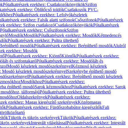
ök
Pótalkatrészek ezekhez: Csatlakozókönyökök
Szifon
katrészek ezekhez: Öblítőcső toldók
Csatlakozók PVC-
ldékhez
Pótalkatrészek ezekhez: Lefolyókészletek
alkatrészek ezekhez: Falsík alatti szifonok
Csőszifonok
Pótalkatrészek
zek ezekhez: Szifon csatlakozó
Csatlakozókönyökök
Pótalkatrészek
Pótalkatrészek ezekhez: Csőszifonok
Szifon
gyló
Mosdók
Mosdók
Pótalkatrészek ezekhez: Mosdók
Kétmedencés
osdók
Pótalkatrészek ezekhez: Pultra ültethető
Beépíthető mosdók
Pótalkatrészek ezekhez: Beépíthető mosdók
Alulról
szek ezekhez: Mosdók
ntő
Pótalkatrészek ezekhez: Kiöntő
Kiöntők
Pótalkatrészek ezekhez:
láb és szifontakaró
Pótalkatrészek ezekhez: Mosdóláb és
nzol
Mosdó készletek mosdószekrénnyel
Kézmosó készletek
z: Mosdó készletek mosdószekrénnyel
Szekrénybe építhető mosdó
osdószekrénnyel
Pótalkatrészek ezekhez: Beépíthető mosdó készletek
Kézmosókhoz
Mosdókhoz
Pótalkatrészek ezekhez:
orba építhető mosdó
Sarok kézmosókhoz
Pótalkatrészek ezekhez: Sarok
ő mosdóhoz, tálformájú
Pótalkatrészek ezekhez: Pultra ültethető
 mosdóhoz
Oldalszekrények
Pótalkatrészek ezekhez:
észek ezekhez: Magas kiegészítő szekrények
Középmagas
ítők
Pótalkatrészek ezekhez: Fürdőszobabútor-kiegészítők
Fali
törölközőtartó
zítők
Tükrök és tükrös szekrények
Tükrök
Pótalkatrészek ezekhez:
Tükrös szekrények
Integrált világítással
Pótalkatrészek ezekhez: Integrált
ugaszoló aljzatok
Szerelvények
Mosdócsaptelep
Pótalkatrészek