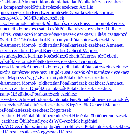
z: T-idomok
Átmeneti idomok, oldhatatlan
Pótalkatrészek ezekhez:
is kompenzátorok
Pótalkatrészek ezekhez: Axiális
ress kiegészítők
Rendszertömítések
Csavarkészletek karimás
zercsövek 1.0034
Rendszercsövek
khez: Ívidomok
T-idomok
Pótalkatrészek ezekhez: T-idomok
Kereszt
átmeneti idomok és csatlakozók
Pótalkatrészek ezekhez: Oldható
k
Fűtési csatlakozó idomok
Pótalkatrészek ezekhez: Fűtési csatlakozó
övek 1.0215
Közdarabok
Karmantyúk
Pótalkatrészek ezekhez:
ok
Átmeneti idomok, oldhatatlan
Pótalkatrészek ezekhez: Átmeneti
részek ezekhez: Dugók
Kiegészítők Geberit Mapress
savarkészletek karimás kötésekhez
Geberit Mapress réz
Geberit
Szűkítők
Ívidomok
Pótalkatrészek ezekhez: Ívidomok
T-
Kereszt idomok
Átmeneti idomok, oldhatatlan
Pótalkatrészek ezekhez:
k
Pótalkatrészek ezekhez: Dugók
Csatlakozók
Pótalkatrészek ezekhez:
erit Mapress réz, gáz
Karmantyúk
Pótalkatrészek ezekhez:
ok
Átmeneti idomok, oldhatatlan
Pótalkatrészek ezekhez: Átmeneti
részek ezekhez: Dugók
Csatlakozók
Pótalkatrészek ezekhez:
rmantyúk
Szűkítők
Pótalkatrészek ezekhez:
k ezekhez: Átmeneti idomok, oldhatatlan
Oldható átmeneti idomok és
ess rézhez
Pótalkatrészek ezekhez: Kiegészítők Geberit Mapress
oz
Pótalkatrészek ezekhez: Rögzítések
ezekhez: Higiéniai öblítőberendezések
Higiéniai öblítőberendezések
k ezekhez: Öblítőtartályok és WC-vezérlők higiéniai
 és WC-vezérlők számára, higiéniai öblítéssel
Pótalkatrészek ezekhez:
: Hálózati csatlakozó egységek
Hálózati