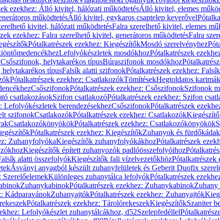
zek ezekhez: Álló kivitel, hálózati működtetés
Álló kivitel, elemes műkö
generátoros működtetés
Álló kivitel, egykaros csaptelep keverővel
Pótalka
erelhető kivitel, hálózati működtetés
Falra szerelhető kivitel, elemes mű
szek ezekhez: Falra szerelhető kivitel, generátoros működtetés
Falra szer
egészítők
Pótalkatrészek ezekhez: Kiegészítők
Mosdó szerelvényhez
Pót
 kiöntőmedencékhez
Lefolyókészletek mosdókhoz
Pótalkatrészek ezekhe
 Csőszifonok, helytakarékos típus
Búraszifonok mosdókhoz
Pótalkatrés
helytakarékos típus
Falsík alatti szifonok
Pótalkatrészek ezekhez: Falsík 
zók
Pótalkatrészek ezekhez: Csatlakozók
Tömítések
Hegtoldatos karimá
edencékhez
Csőszifonok
Pótalkatrészek ezekhez: Csőszifonok
Szifonok m
tó csatlakozások
Szifon csatlakozó
Pótalkatrészek ezekhez: Szifon csat
z: Lefolyókészletek berendezésekhez
Csőszifonok
Pótalkatrészek ezekhe
elt szifonok
Csatlakozók
Pótalkatrészek ezekhez: Csatlakozók
Kiegészít
rak
Csatlakozókönyökök
Pótalkatrészek ezekhez: Csatlakozókönyökök
S
egészítők
Pótalkatrészek ezekhez: Kiegészítők
Zuhanyok és fürdőkádak
ez: Zuhanyfolyóka
Kiegészítők zuhanyfolyókákhoz
Pótalkatrészek ezek
nyzókhoz
Kiegészítők épített zuhanyozók padlóösszefolyóihoz
Pótalkatré
alsík alatti összefolyók
Kiegészítők fali vízelvezetőkhöz
Pótalkatrészek 
etek
Ásványi anyagból készült zuhanyfelületek és Geberit Duofix szere
: Szerelőelemek
Különleges zuhanytálca lefolyók
Pótalkatrészek ezekhe
abinok
Zuhanykabinok
Pótalkatrészek ezekhez: Zuhanykabinok
Zuhany 
ez: Kádparavánok
Zuhanyajtók
Pótalkatrészek ezekhez: Zuhanyajtók
Kieg
rekeszek
Pótalkatrészek ezekhez: Tárolórekeszek
Kiegészítők
Szaniter b
zekhez: Lefolyókészlet zuhanytálcákhoz, d52
Szelepfedéllel
Pótalkatrész