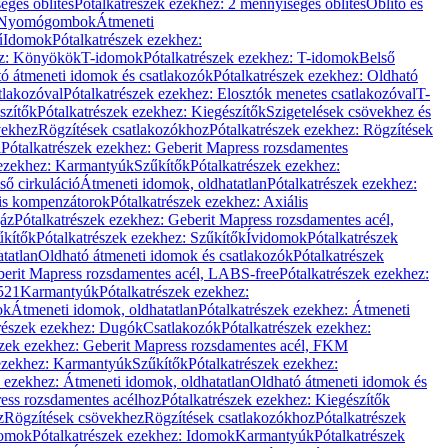
éges öblítés
Pótalkatrészek ezekhez: 2 mennyiséges öblítés
Öblítő és
Nyomógombok
Átmeneti
ű
Idomok
Pótalkatrészek ezekhez:
ez: Könyökök
T-idomok
Pótalkatrészek ezekhez: T-idomok
Belső
ó átmeneti idomok és csatlakozók
Pótalkatrészek ezekhez: Oldható
tlakozóval
Pótalkatrészek ezekhez: Elosztók menetes csatlakozóval
T-
szítők
Pótalkatrészek ezekhez: Kiegészítők
Szigetelések csövekhez és
vekhez
Rögzítések csatlakozókhoz
Pótalkatrészek ezekhez: Rögzítések
l
Pótalkatrészek ezekhez: Geberit Mapress rozsdamentes
 ezekhez: Karmantyúk
Szűkítők
Pótalkatrészek ezekhez:
ső cirkuláció
Átmeneti idomok, oldhatatlan
Pótalkatrészek ezekhez:
is kompenzátorok
Pótalkatrészek ezekhez: Axiális
gáz
Pótalkatrészek ezekhez: Geberit Mapress rozsdamentes acél,
űkítők
Pótalkatrészek ezekhez: Szűkítők
Ívidomok
Pótalkatrészek
tatlan
Oldható átmeneti idomok és csatlakozók
Pótalkatrészek
erit Mapress rozsdamentes acél, LABS-free
Pótalkatrészek ezekhez:
521
Karmantyúk
Pótalkatrészek ezekhez:
ok
Átmeneti idomok, oldhatatlan
Pótalkatrészek ezekhez: Átmeneti
részek ezekhez: Dugók
Csatlakozók
Pótalkatrészek ezekhez:
szek ezekhez: Geberit Mapress rozsdamentes acél, FKM
 ezekhez: Karmantyúk
Szűkítők
Pótalkatrészek ezekhez:
k ezekhez: Átmeneti idomok, oldhatatlan
Oldható átmeneti idomok és
ess rozsdamentes acélhoz
Pótalkatrészek ezekhez: Kiegészítők
z
Rögzítések csövekhez
Rögzítések csatlakozókhoz
Pótalkatrészek
omok
Pótalkatrészek ezekhez: Idomok
Karmantyúk
Pótalkatrészek