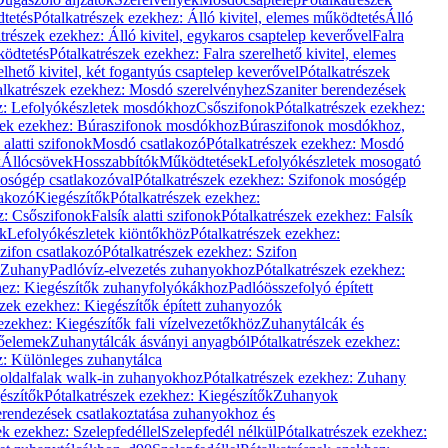
dtetés
Pótalkatrészek ezekhez: Álló kivitel, elemes működtetés
Álló
trészek ezekhez: Álló kivitel, egykaros csaptelep keverővel
Falra
ködtetés
Pótalkatrészek ezekhez: Falra szerelhető kivitel, elemes
elhető kivitel, két fogantyús csaptelep keverővel
Pótalkatrészek
alkatrészek ezekhez: Mosdó szerelvényhez
Szaniter berendezések
z: Lefolyókészletek mosdókhoz
Csőszifonok
Pótalkatrészek ezekhez:
zek ezekhez: Búraszifonok mosdókhoz
Búraszifonok mosdókhoz,
alatti szifonok
Mosdó csatlakozó
Pótalkatrészek ezekhez: Mosdó
k
Állócsövek
Hosszabbítók
Működtetések
Lefolyókészletek mosogató
osógép csatlakozóval
Pótalkatrészek ezekhez: Szifonok mosógép
lakozó
Kiegészítők
Pótalkatrészek ezekhez:
z: Csőszifonok
Falsík alatti szifonok
Pótalkatrészek ezekhez: Falsík
ők
Lefolyókészletek kiöntőkhöz
Pótalkatrészek ezekhez:
zifon csatlakozó
Pótalkatrészek ezekhez: Szifon
Zuhany
Padlóvíz-elvezetés zuhanyokhoz
Pótalkatrészek ezekhez:
hez: Kiegészítők zuhanyfolyókákhoz
Padlóösszefolyó épített
szek ezekhez: Kiegészítők épített zuhanyozók
ezekhez: Kiegészítők fali vízelvezetőkhöz
Zuhanytálcák és
lőelemek
Zuhanytálcák ásványi anyagból
Pótalkatrészek ezekhez:
z: Különleges zuhanytálca
oldalfalak walk-in zuhanyokhoz
Pótalkatrészek ezekhez: Zuhany
észítők
Pótalkatrészek ezekhez: Kiegészítők
Zuhanyok
erendezések csatlakoztatása zuhanyokhoz és
ek ezekhez: Szelepfedéllel
Szelepfedél nélkül
Pótalkatrészek ezekhez: