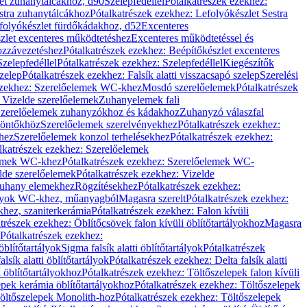
let zuhanytálcákhoz, d90
Szelepfedéllel
Pótalkatrészek ezekhez:
stra zuhanytálcákhoz
Pótalkatrészek ezekhez: Lefolyókészlet Sestra
efolyókészlet fürdőkádakhoz, d52
Excenteres
szlet excenteres működtetéshez
Excenteres működtetéssel és
ozzávezetéshez
Pótalkatrészek ezekhez: Beépítőkészlet excenteres
Szelepfedéllel
Pótalkatrészek ezekhez: Szelepfedéllel
Kiegészítők
szelep
Pótalkatrészek ezekhez: Falsík alatti visszacsapó szelep
Szerelési
ezekhez: Szerelőelemek WC-khez
Mosdó szerelőelemek
Pótalkatrészek
 Vizelde szerelőelemek
Zuhanyelemek fali
 Szerelőelemek zuhanyzókhoz és kádakhoz
Zuhanyzó válaszfal
iöntőkhöz
Szerelőelemek szerelvényekhez
Pótalkatrészek ezekhez:
hez
Szerelőelemek konzol terhelésekhez
Pótalkatrészek ezekhez:
lkatrészek ezekhez: Szerelőelemek
lemek WC-khez
Pótalkatrészek ezekhez: Szerelőelemek WC-
lde szerelőelemek
Pótalkatrészek ezekhez: Vizelde
uhany elemekhez
Rögzítésekhez
Pótalkatrészek ezekhez:
rtályok WC-khez, műanyagból
Magasra szerelt
Pótalkatrészek ezekhez:
khez, szaniterkerámia
Pótalkatrészek ezekhez: Falon kívüli
trészek ezekhez: Öblítőcsövek falon kívüli öblítőtartályokhoz
Magasra
Pótalkatrészek ezekhez:
 öblítőtartályok
Sigma falsík alatti öblítőtartályok
Pótalkatrészek
alsík alatti öblítőtartályok
Pótalkatrészek ezekhez: Delta falsík alatti
 öblítőtartályokhoz
Pótalkatrészek ezekhez: Töltőszelepek falon kívüli
epek kerámia öblítőtartályokhoz
Pótalkatrészek ezekhez: Töltőszelepek
öltőszelepek Monolith-hoz
Pótalkatrészek ezekhez: Töltőszelepek