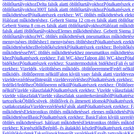
öblítőtartályokhoz
Delta falsík alatti öblítőtartályokhoz
Pótalkatrészek e
öblítőtartályokhoz
300T falsík alatti öblítőtartályokhoz
Pótalkatrészek e
működtetéssel
Pótalkatrészek ezekhez: WC öblítés működtetések elekt
Hálózati működtetéshez, Geberit Sigma 12 cm-es falsík alatti öblítőta
Geberit Sigma 8 cm-es falsík alatti öblítőtartályokhoz
Hálózati működte
falsík alatti öblítőtartályokhoz
Elemes működtetéshez, Geberit Sigma 12 
öblítőtartályokhoz
WC öblítés működtetések pneumatikus működtetéss
mennyiséges öblítéshez
1 mennyiséges öblítéshez
Pótalkatrészek ezekh
működtetésekhez
Beépítőkészletek
Pótalkatrészek ezekhez: Beépítőkés
működtetéssel
WC öblítés működtetésekhez pneumatikus működtetéss
khez
Pótalkatrészek ezekhez: Fali WC-khez
Talpon álló WC-khez
Póta
bidékhez
Pótalkatrészek ezekhez: Szanitermodulok bidékhez
Fali és t
ezekhez: Vizeldék, vízöblítéses működés, öblítőperemmel
Fedél nélkü
működés, öblítőperem nélkül
Falon kívüli vagy falsík alatti vizeldevez
vizeldevezérléssel
Integrált vizeldevezérléshez
Pótalkatrészek ezekhez: 
fedéllel/fedélhez
Öblítőperem nélkül
Pótalkatrészek ezekhez: Öblítőpe
nélkül
Vizelde válaszfalak
Pótalkatrészek ezekhez: Vizelde válaszfalak
vizelde válaszfalak
Vizelde válaszfalak szaniterkerámiából
Pótalkatrés
tartozékok
Öblítőcsövek, öblítőívek és átmeneti idomok
Pótalkatrészek
csatlakoztatása
Vizeldevezérlések
Falsík alatt
Pótalkatrészek ezekhez: Fa
működtetés
Elektronikus öblítés működtetéssel, elemes működtetés
Pót
működtetéssel
Basic
Pótalkatrészek ezekhez: Basic
Falon kívüli szerelé
öblítés működtetéssel, hálózati működtetés
Elektronikus öblítés működ
ezekhez: Kiegészítők
Beépítő- és átalakító készlet
Pótalkatrészek ezekhe
Felújítókészletek
Takarólapok
Integrált vezérlések
Egyéb tartozékok
Kez