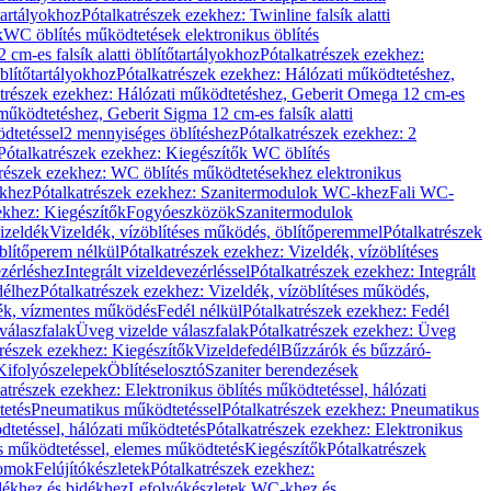
őtartályokhoz
Pótalkatrészek ezekhez: Twinline falsík alatti
k
WC öblítés működtetések elektronikus öblítés
cm-es falsík alatti öblítőtartályokhoz
Pótalkatrészek ezekhez:
blítőtartályokhoz
Pótalkatrészek ezekhez: Hálózati működtetéshez,
atrészek ezekhez: Hálózati működtetéshez, Geberit Omega 12 cm-es
űködtetéshez, Geberit Sigma 12 cm-es falsík alatti
dtetéssel
2 mennyiséges öblítéshez
Pótalkatrészek ezekhez: 2
Pótalkatrészek ezekhez: Kiegészítők WC öblítés
trészek ezekhez: WC öblítés működtetésekhez elektronikus
khez
Pótalkatrészek ezekhez: Szanitermodulok WC-khez
Fali WC-
ekhez: Kiegészítők
Fogyóeszközök
Szanitermodulok
izeldék
Vizeldék, vízöblítéses működés, öblítőperemmel
Pótalkatrészek
blítőperem nélkül
Pótalkatrészek ezekhez: Vizeldék, vízöblítéses
ezérléshez
Integrált vizeldevezérléssel
Pótalkatrészek ezekhez: Integrált
délhez
Pótalkatrészek ezekhez: Vizeldék, vízöblítéses működés,
dék, vízmentes működés
Fedél nélkül
Pótalkatrészek ezekhez: Fedél
válaszfalak
Üveg vizelde válaszfalak
Pótalkatrészek ezekhez: Üveg
trészek ezekhez: Kiegészítők
Vizeldefedél
Bűzzárók és bűzzáró-
Kifolyószelepek
Öblítéselosztó
Szaniter berendezések
atrészek ezekhez: Elektronikus öblítés működtetéssel, hálózati
tetés
Pneumatikus működtetéssel
Pótalkatrészek ezekhez: Pneumatikus
dtetéssel, hálózati működtetés
Pótalkatrészek ezekhez: Elektronikus
és működtetéssel, elemes működtetés
Kiegészítők
Pótalkatrészek
domok
Felújítókészletek
Pótalkatrészek ezekhez:
dékhez és bidékhez
Lefolyókészletek WC-khez és